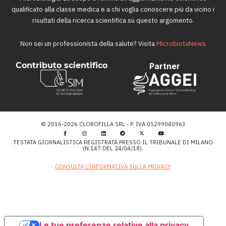
qualificato alla classe medica e a chi voglia conoscere più da vicino i
risultati della ricerca scientifica su questo argomento.
Non sei un professionista della salute? Visita
MicrobiotaNews
Contributo scientifico
Partner
© 2016-2026 CLOROFILLA SRL - P. IVA 05299040963
TESTATA GIORNALISTICA REGISTRATA PRESSO IL TRIBUNALE DI MILANO
(N.147 DEL 24/04/18).
CONSULTA L’INFORMATIVA SULLA PRIVACY
Le tue preferenze relative alla privacy