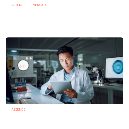
AZIENDE
MERCATO
Prodotti biotici e GDO: free from,
fermenti lattici e petcare ridisegnano il
mercato
28 Luglio 2026
AZIENDE
Ibezapolstat, Acurx prepara il salto
nella CDI recidivante puntando sulla
preservazione del microbioma