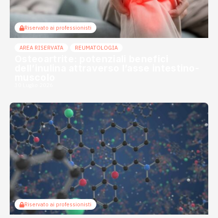
Riservato ai professionisti
AREA RISERVATA
REUMATOLOGIA
Osteoartrite: potenziali benefici
dell’inulina attraverso l’asse intestino-
muscolo
30 Luglio 2026
Riservato ai professionisti