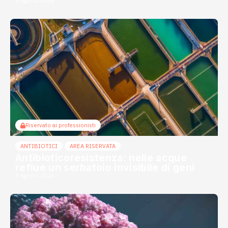
6 Agosto 2026
Riservato ai professionisti
ANTIBIOTICI
AREA RISERVATA
Antibioticoresistenza: nelle acque
reflue un serbatoio invisibile di geni
3 Agosto 2026