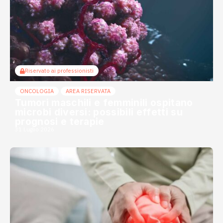
Riservato ai professionisti
ONCOLOGIA
AREA RISERVATA
Tumori maschili e femminili ospitano
microbi diversi: possibili effetti su
prognosi e terapie
31 Luglio 2026