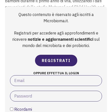
bambini durante il primo anno di vita, utilizzando i dati
provenienti dallo studio Maternal and Child Health and
Nutrition in Acre, Brazil (MINAeBrazil Study).
Questo contenuto è riservato agli iscritti a
L’esposizione precoce al consumo di UPF ha ridotto la
Microbioma.it.
diversità batterica...
Registrati per accedere agli approfondimenti e
ricevere
notizie e aggiornamenti scientifici
sul
mondo del microbiota e dei probiotici.
REGISTRATI
OPPURE EFFETTUA IL LOGIN
Ricordami