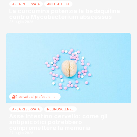
AREA RISERVATA
ANTIBIOTICI
La curcumina potenzia la bedaquilina
contro Mycobacterium abscessus
28 Luglio 2026
Riservato ai professionisti
AREA RISERVATA
NEUROSCIENZE
Asse intestino cervello: come gli
antipsicotici potrebbero
compromettere la memoria
27 Luglio 2026