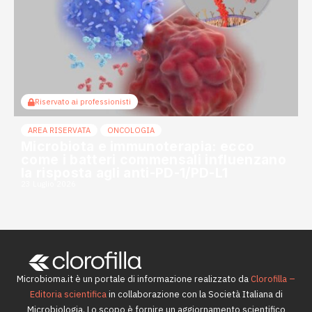
Riservato ai professionisti
AREA RISERVATA
ONCOLOGIA
Microbiota e immunoterapia: ecco
come i batteri commensali influenzano
la risposta agli anti-PD-1/PD-L1
23 Luglio 2026
Microbioma.it è un portale di informazione realizzato da
Clorofilla –
Editoria scientifica
in collaborazione con la Società Italiana di
Microbiologia. Lo scopo è fornire un aggiornamento scientifico