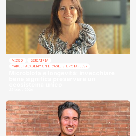
VIDEO
GERIATRIA
YAKULT ACADEMY ON L. CASEI SHIROTA (LCS)
Microbiota e longevità: invecchiare
bene significa preservare un
ecosistema unico
22 Luglio 2026