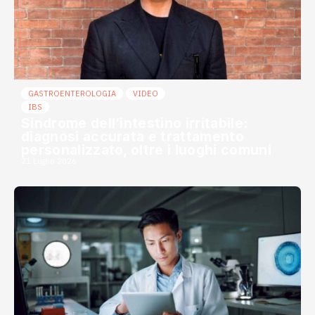
GASTROENTEROLOGIA
VIDEO
IBS
Sindrome dell’intestino irritabile:
diagnosi accurata e trattamento
personalizzato, oltre i luoghi comuni
21 Luglio 2026