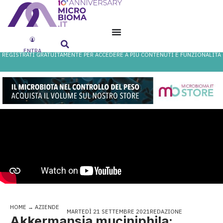
ENTRA
REGISTRATI GRATUITAMENTE PER ACCEDERE A PIÙ CONTENUTI E FUNZIONALITÀ
HOME
→
AZIENDE
MARTEDÌ 21 SETTEMBRE 2021
REDAZIONE
Akkermansia muciniphila: