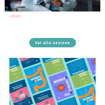
AZIENDE
Ibezapolstat, Acurx prepara il salto
nella CDI recidivante puntando sulla
preservazione del microbioma
21 Luglio 2026
Vai alla sezione