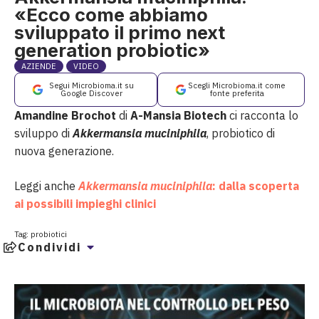
«Ecco come abbiamo
sviluppato il primo next
generation probiotic»
AZIENDE
VIDEO
Segui Microbioma.it su
Scegli Microbioma.it come
Google Discover
fonte preferita
Amandine Brochot
di
A-Mansia Biotech
ci racconta lo
sviluppo di
Akkermansia muciniphila
, probiotico di
nuova generazione.
Leggi anche
Akkermansia muciniphila
: dalla scoperta
ai possibili impieghi clinici
Tag:
probiotici
Condividi