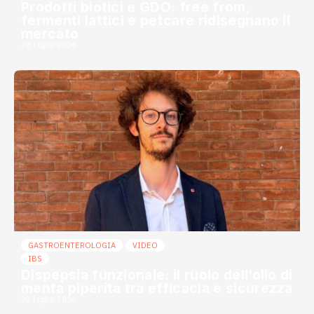
Prodotti biotici e GDO: free from,
fermenti lattici e petcare ridisegnano il
mercato
28 Luglio 2026
GASTROENTEROLOGIA
VIDEO
IBS
Dispepsia funzionale: il ruolo dell’olio di
menta piperita tra efficacia e sicurezza
23 Luglio 2026