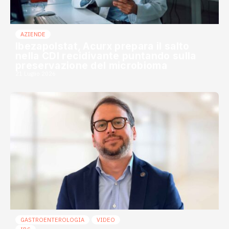
AZIENDE
Ibezapolstat, Acurx prepara il salto
nella CDI recidivante puntando sulla
preservazione del microbioma
21 Luglio 2026
GASTROENTEROLOGIA
VIDEO