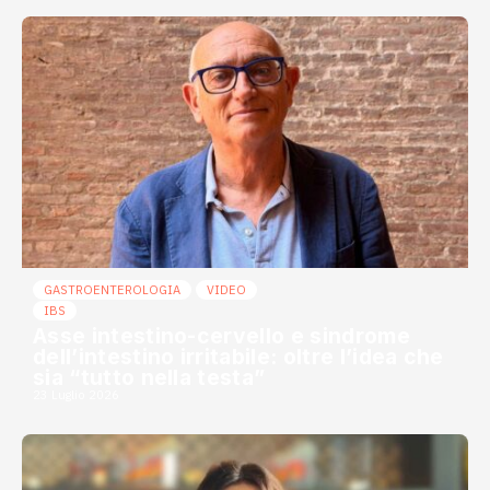
GASTROENTEROLOGIA
VIDEO
IBS
Asse intestino-cervello e sindrome
dell’intestino irritabile: oltre l’idea che
sia “tutto nella testa”
23 Luglio 2026