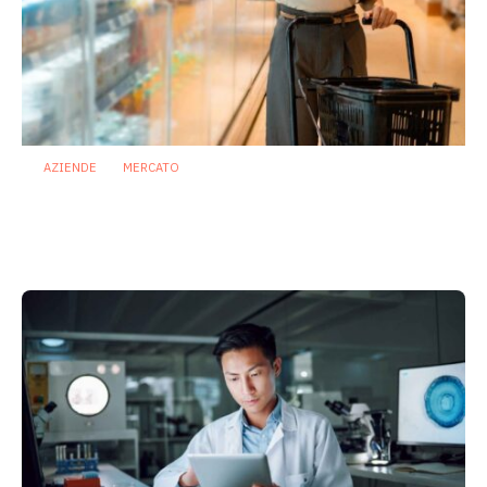
AZIENDE
MERCATO
Prodotti biotici e GDO: free from,
fermenti lattici e petcare ridisegnano il
mercato
28 Luglio 2026