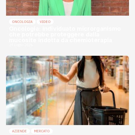
ONCOLOGIA
VIDEO
Oncologia: individuato microrganismo
che potrebbe proteggere dalla
mucosite indotta da chemioterapia
29 Luglio 2026
AZIENDE
MERCATO