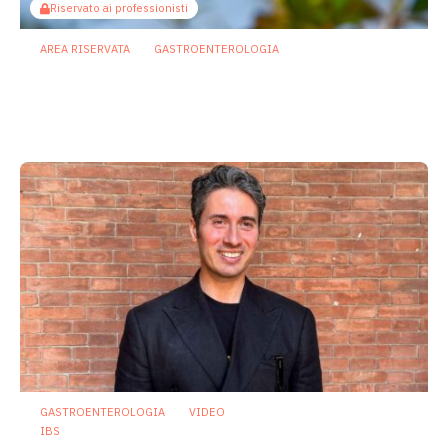
Riservato ai professionisti
AREA RISERVATA
GASTROENTEROLOGIA
Berberina e IBD: dal microbiota alla
barriera intestinale, un potenziale
alleato contro l’infiammazione
23 Luglio 2026
GASTROENTEROLOGIA
VIDEO
IBS