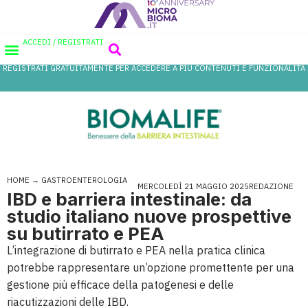
ACCEDI / REGISTRATI
REGISTRATI GRATUITAMENTE PER ACCEDERE A PIÙ CONTENUTI E FUNZIONALITÀ
AREA PROFESSIONISTI
DATABASE PROBIOTICI
CANALE FARMACIA
REFERENZE IN FARMACIA
HOME
→
GASTROENTEROLOGIA
MERCOLEDÌ 21 MAGGIO 2025
REDAZIONE
IBD e barriera intestinale: da
studio italiano nuove prospettive
su butirrato e PEA
L’integrazione di butirrato e PEA nella pratica clinica
potrebbe rappresentare un’opzione promettente per una
gestione più efficace della patogenesi e delle
riacutizzazioni delle IBD.