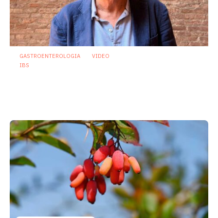
GASTROENTEROLOGIA
VIDEO
IBS
Asse intestino-cervello e sindrome
dell’intestino irritabile: oltre l’idea che
sia “tutto nella testa”
23 Luglio 2026