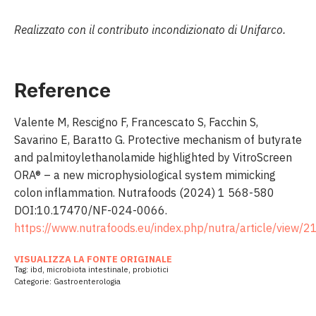
Realizzato con il contributo incondizionato di Unifarco.
Reference
Valente M, Rescigno F, Francescato S, Facchin S,
Savarino E, Baratto G. Protective mechanism of butyrate
and palmitoylethanolamide highlighted by VitroScreen
ORA® – a new microphysiological system mimicking
colon inflammation. Nutrafoods (2024) 1 568-580
DOI:10.17470/NF-024-0066.
https://www.nutrafoods.eu/index.php/nutra/article/view/
VISUALIZZA LA FONTE ORIGINALE
Tag:
ibd
,
microbiota intestinale
,
probiotici
Categorie:
Gastroenterologia