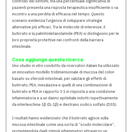
controllo dei sintomi, ma una percentuale significativa di
pazienti presenta una risposta terapeutica insufficiente o va
incontro a una perdita di efficacia nel tempo. Questo
scenario evidenzia l’urgenza di sviluppare strategie
alternative più efficaci. Tra le molecole di interesse, il
butirrato e la palmitoiletanolamide (PEA) si distinguono per le
loro proprietà protettive nei confronti della barriera
intestinale.
Cosa aggiunge questa ricerca
Uno studio
in vitro
condotto da ricercatori italiani ha utilizzato
un innovativo modello tridimensionale di mucosa del colon
basato su sferoidi intestinali, per valutare gli effetti di
butirrato, PEA, mesalazina e quelli di una combinazione di
butirrato e PEA in rapporto 3:1 in risposta a una condizione
infiammatoria e a un danno epiteliale indotti rispettivamente
da interleuchina-1β (IL-1β) e destrano sodico solfato (DSS).
I risultati hanno evidenziato che il butirrato agisce sulla
mucosa intestinale come una sorta di “scudo molecolare”,
proteggendola dagli stimoli infiammatori attraverso un