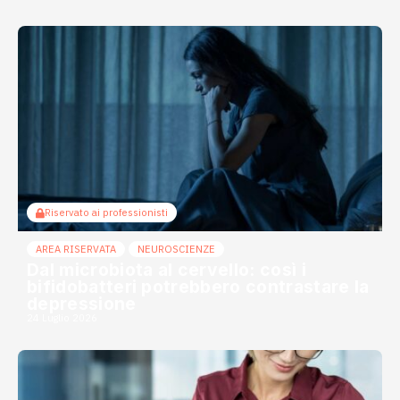
Riservato ai professionisti
AREA RISERVATA
NEUROSCIENZE
Dal microbiota al cervello: così i
bifidobatteri potrebbero contrastare la
depressione
24 Luglio 2026