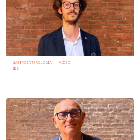
GASTROENTEROLOGIA
VIDEO
IBS
Dispepsia funzionale: il ruolo dell’olio di
menta piperita tra efficacia e sicurezza
23 Luglio 2026