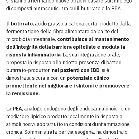
si stanno affermando nuove opzioni basate sull’impiego
di composti nutraceutici, tra cui il butirrato e la PEA.
Il
butirrato
, acido grasso a catena corta prodotto dalla
fermentazione della fibra alimentare da parte del
microbiota intestinale,
contribuisce al mantenimento
dell’integrità della barriera epiteliale e modula la
risposta infiammatoria
. La sua integrazione orale,
proposta in risposta alla ridotta presenza di batteri
butirrato-produttori
nei pazienti con IBD
, si è
dimostrata sicura e con un
potenziale clinico
promettente nel migliorare i sintomi e promuovere
la remissione.
La
PEA
, analogo endogeno degli endocannabinoidi, è un
mediatore lipidico prodotto localmente in risposta a
stimoli nocivi, soprattutto in condizioni di infiammazione
cronica. Somministrata per via esogena, ha dimostrato