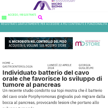
ACCEDI / REGISTRATI
REGISTRATI GRATUITAMENTE PER ACCEDERE A PIÙ CONTENUTI E FUNZIONALITÀ
AREA PROFESSIONISTI
DATABASE PROBIOTICI
CANALE FARMACIA
REFERENZE IN FARMACIA
HOME
→
LUNEDÌ 22 APRILE
GIORGIA
GASTROENTEROLOGIA
2024
GUGLIELMI
Individuato batterio del cavo
orale che favorisce lo sviluppo di
tumore al pancreas
Un recente studio condotto sui topi mostra che il batterio
del cavo orale Porphyromonas gingivalis può migrare dalla
bocca al pancreas, provocando lesioni che portano allo