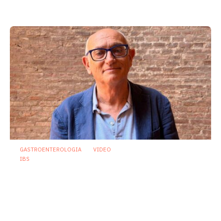
menta piperita tra efficacia e sicurezza
23 Luglio 2026
GASTROENTEROLOGIA
VIDEO
IBS
Asse intestino-cervello e sindrome
dell’intestino irritabile: oltre l’idea che
sia “tutto nella testa”
23 Luglio 2026