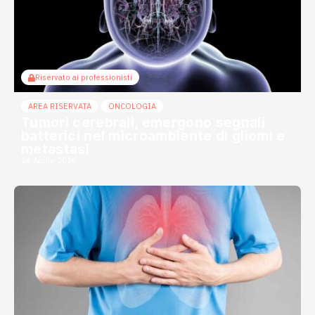
Riservato ai professionisti
AREA RISERVATA
ONCOLOGIA
Tumori cerebrali, emergono segnali
batterici nel microambiente di gliomi e
metastasi
14 Aprile 2026