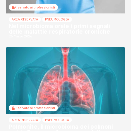
Riservato ai professionisti
AREA RISERVATA
PNEUMOLOGIA
Nel microbioma orale i primi segnali
delle malattie respiratorie croniche
26 Marzo 2026
Riservato ai professionisti
AREA RISERVATA
PNEUMOLOGIA
Polmonite, il microbioma dei polmoni