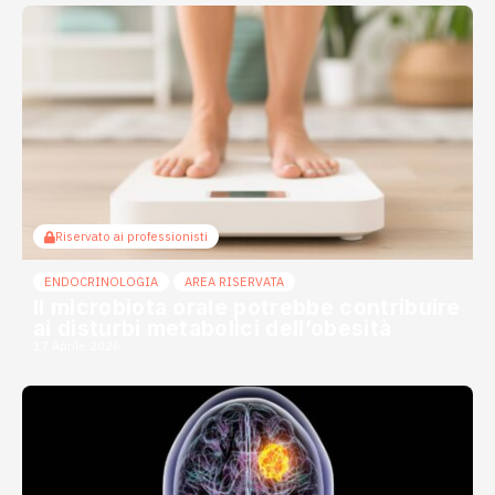
Riservato ai professionisti
ENDOCRINOLOGIA
AREA RISERVATA
Il microbiota orale potrebbe contribuire
ai disturbi metabolici dell’obesità
17 Aprile 2026