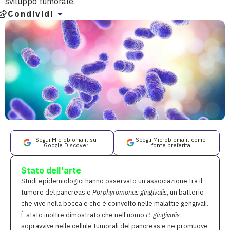
sviluppo tumorale.
Condividi
Segui Microbioma.it su
Scegli Microbioma.it come
Google Discover
fonte preferita
Stato dell'arte
Studi epidemiologici hanno osservato un’associazione tra il
tumore del pancreas e
Porphyromonas gingivalis
, un batterio
che vive nella bocca e che è coinvolto nelle malattie gengivali.
È stato inoltre dimostrato che nell’uomo
P. gingivalis
sopravvive nelle cellule tumorali del pancreas e ne promuove