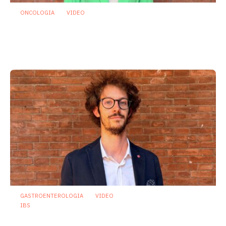
ONCOLOGIA
VIDEO
Oncologia: individuato microrganismo
che potrebbe proteggere dalla
mucosite indotta da chemioterapia
29 Luglio 2026
GASTROENTEROLOGIA
VIDEO
IBS
Dispepsia funzionale: il ruolo dell’olio di