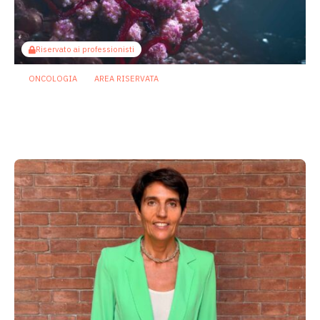
Riservato ai professionisti
ONCOLOGIA
AREA RISERVATA
Tumori maschili e femminili ospitano
microbi diversi: possibili effetti su
prognosi e terapie
31 Luglio 2026