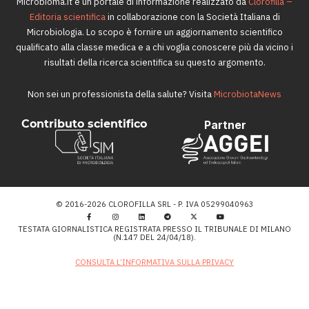
Microbioma.it è un portale di informazione realizzato da
Clorofilla –
Editoria scientifica
in collaborazione con la Società Italiana di
Microbiologia. Lo scopo è fornire un aggiornamento scientifico
qualificato alla classe medica e a chi voglia conoscere più da vicino i
risultati della ricerca scientifica su questo argomento.
Non sei un professionista della salute? Visita
MicrobiotaNews
Contributo scientifico
Partner
© 2016-2026 CLOROFILLA SRL - P. IVA 05299040963
TESTATA GIORNALISTICA REGISTRATA PRESSO IL TRIBUNALE DI MILANO
(N.147 DEL 24/04/18).
CONSULTA L’INFORMATIVA SULLA PRIVACY