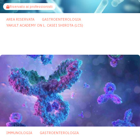
Riservato ai professionisti
AREA RISERVATA
GASTROENTEROLOGIA
YAKULT ACADEMY ON L. CASEI SHIROTA (LCS)
Lacticaseibacillus paracasei Shirota nella
modulazione del sistema immunitario
29 Settembre 2023
IMMUNOLOGIA
GASTROENTEROLOGIA