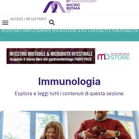
ACCEDI / REGISTRATI
REGISTRATI GRATUITAMENTE PER ACCEDERE A PIÙ CONTENUTI E FUNZIONALITÀ
AREA PROFESSIONISTI
DATABASE PROBIOTICI
CANALE FARMACIA
REFERENZE IN FARMACIA
Immunologia
Esplora e leggi tutti i contenuti di questa sezione.