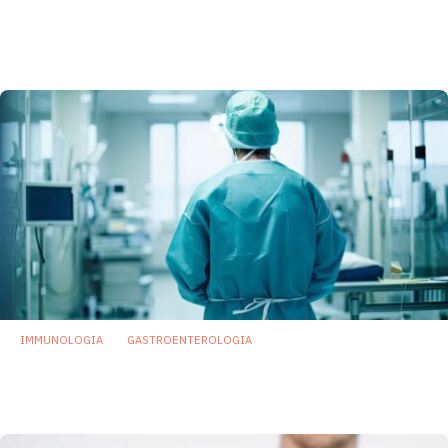
Immunoglobulina A, molecola chiave per
tenere sotto controllo il microbiota
intestinale
7 Agosto 2023
IMMUNOLOGIA
GASTROENTEROLOGIA
Terapia intensiva: rischio infezioni
ospedaliere correlato a disbiosi intestinale
26 Maggio 2023