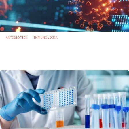
ANTIBIOTICI
IMMUNOLOGIA
Un tesoro di nuovi antibiotici scoperti
grazie a microbioma e intelligenza
artificiale
19 Luglio 2024