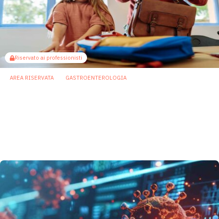
Riservato ai professionisti
AREA RISERVATA
GASTROENTEROLOGIA
Back to school & work: rinforzare le difese
immunitarie al ritorno dalle vacanze
Il microbiota e il sistema immunitario sono strettamente
collegati e in questo rapporto la vitamina D svolge un
ruolo fondamentale.
18 Settembre 2024