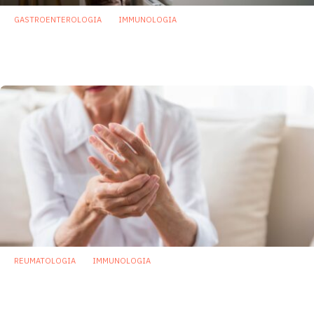
GASTROENTEROLOGIA
IMMUNOLOGIA
COVID-19: il virus può alterare il microbiota
intestinale e causare infezioni secondarie
2 Dicembre 2022
REUMATOLOGIA
IMMUNOLOGIA
Individuato microbo intestinale che
innesca l’autoimmunità nell’artrite
reumatoide