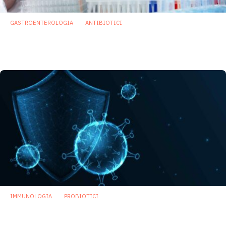
GASTROENTEROLOGIA
ANTIBIOTICI
Lolamicina, nuovo antibiotico che uccide i
patogeni e risparmia il microbiota
15 Luglio 2024
IMMUNOLOGIA
PROBIOTICI
Sistema immunitario: l’impatto dei
probiotici sull’immunità
20 Giugno 2024