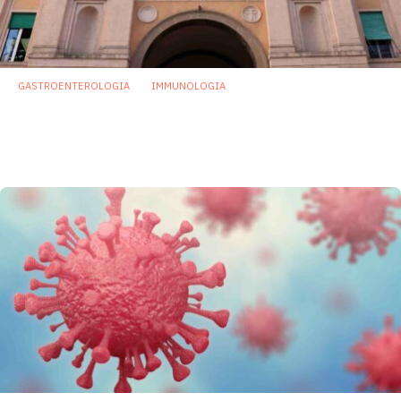
GASTROENTEROLOGIA
IMMUNOLOGIA
A Bologna il più giovane paziente in Europa
guarito con doppio trapianto: staminali e
microbiota
5 Febbraio 2024