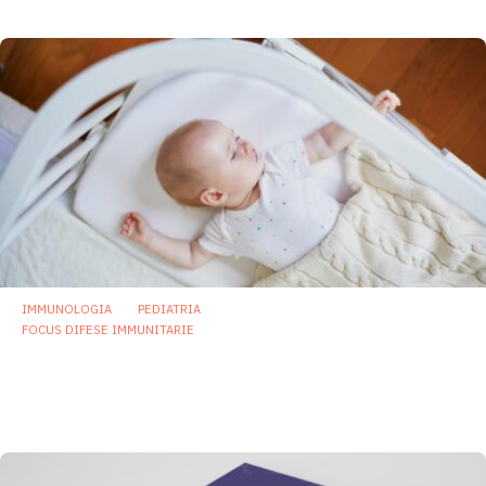
IMMUNOLOGIA
PEDIATRIA
FOCUS DIFESE IMMUNITARIE
Scoperta nuova funzione della serotonina
nell’intestino: “educa” il sistema
immunitario dei neonati
27 Maggio 2024