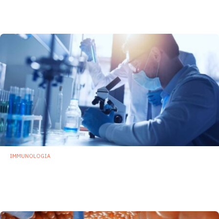
mutano e diventano patogeni
3 Agosto 2022
IMMUNOLOGIA
Anticorpi IgA si legano a specifici batteri
intestinali: una possibile alternativa agli
antibiotici
25 Luglio 2022