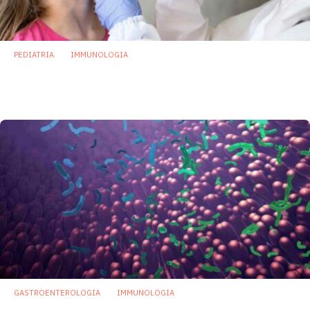
PEDIATRIA
IMMUNOLOGIA
Covid-19 e bambini: microbiota intestinale
possibile ruolo “protettivo”
6 Settembre 2022
GASTROENTEROLOGIA
IMMUNOLOGIA
Studio USA: ecco come i batteri intestinali