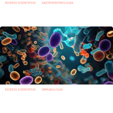
RICERCA SCIENTIFICA
GASTROENTEROLOGIA
Covid: forme gravi potrebbe dipendere dal
micobiota intestinale
5 Febbraio 2024
RICERCA SCIENTIFICA
IMMUNOLOGIA
Da studi su microbiota nuove prospettive
per le immunodeficienze secondarie
11 Dicembre 2023