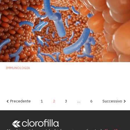
IMMUNOLOGIA
Batteri intestinali producono lipidi coinvolti
nel metabolismo e nel sistema immunitario
18 Luglio 2022
Precedente
1
2
3
…
6
Successivo