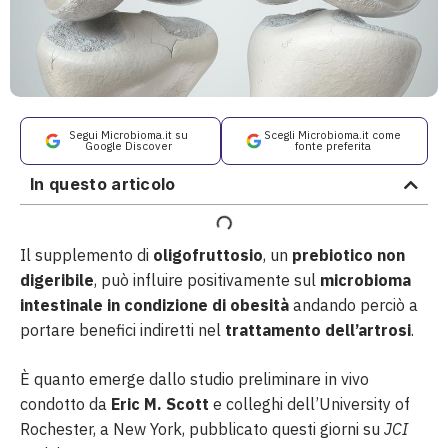
Segui Microbioma.it su
Scegli Microbioma.it come
Google Discover
fonte preferita
In questo articolo
Il supplemento di
oligofruttosio
, un
prebiotico non
digeribile
, può influire positivamente sul
microbioma
intestinale in condizione di obesità
andando perciò a
portare benefici indiretti nel
trattamento dell’artrosi
.
È quanto emerge dallo studio preliminare in vivo
condotto da
Eric M. Scott
e colleghi dell’University of
Rochester, a New York, pubblicato questi giorni su
JCI