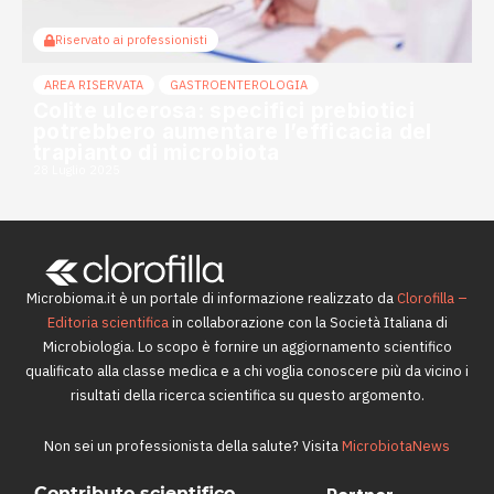
Riservato ai professionisti
AREA RISERVATA
GASTROENTEROLOGIA
Colite ulcerosa: specifici prebiotici
potrebbero aumentare l’efficacia del
trapianto di microbiota
28 Luglio 2025
Microbioma.it è un portale di informazione realizzato da
Clorofilla –
Editoria scientifica
in collaborazione con la Società Italiana di
Microbiologia. Lo scopo è fornire un aggiornamento scientifico
qualificato alla classe medica e a chi voglia conoscere più da vicino i
risultati della ricerca scientifica su questo argomento.
Non sei un professionista della salute? Visita
MicrobiotaNews
Contributo scientifico