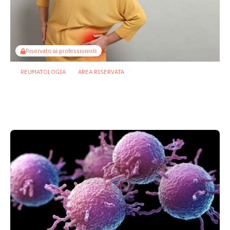
Riservato ai professionisti
REUMATOLOGIA
AREA RISERVATA
Osteoporosi in menopausa: cosa
sappiamo su microbioma e acidi grassi
a catena corta?
13 Gennaio 2026