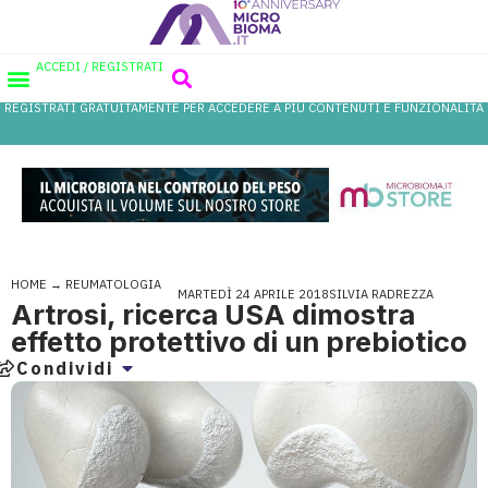
ACCEDI / REGISTRATI
REGISTRATI GRATUITAMENTE PER ACCEDERE A PIÙ CONTENUTI E FUNZIONALITÀ
AREA PROFESSIONISTI
DATABASE PROBIOTICI
CANALE FARMACIA
REFERENZE IN FARMACIA
HOME
→
REUMATOLOGIA
MARTEDÌ 24 APRILE 2018
SILVIA RADREZZA
Artrosi, ricerca USA dimostra
effetto protettivo di un prebiotico
Condividi