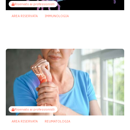
Riservato ai professionisti
AREA RISERVATA
IMMUNOLOGIA
Malattie autoimmuni: studio indaga
ruolo di microbioma e cellule T helper
follicolari generate nell’intestino
26 Agosto 2025
Riservato ai professionisti
AREA RISERVATA
REUMATOLOGIA
Osteoporosi: nuovo studio indaga il