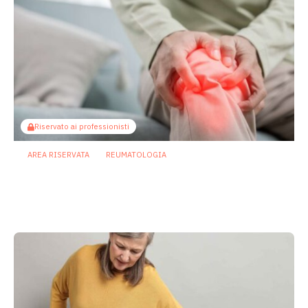
Riservato ai professionisti
AREA RISERVATA
REUMATOLOGIA
Osteoartrite: potenziali benefici
dell’inulina attraverso l’asse intestino-
muscolo
30 Luglio 2026