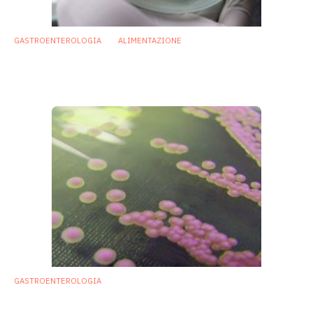
GASTROENTEROLOGIA
ALIMENTAZIONE
Micobiota e obesità: ricerca svela ruolo dei
funghi intestinali
27 Ottobre 2017
GASTROENTEROLOGIA
Malattia di Crohn, tra le cause spunta un
fungo presente nell’intestino