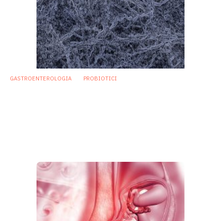
GASTROENTEROLOGIA
PROBIOTICI
IBD: allo studio probiotici contro i biofilm
polimicrobici
Tra le possibili strategie contro la disbiosi dovuta a biofilm
sembrerebbero esservi anche specifici mix di miceti e
batteri probiotici.
12 Giugno 2019