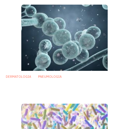
DERMATOLOGIA
PNEUMOLOGIA
Micobioma: funghi essenziali per stabilità
dei batteri cutanei e polmonari
12 Febbraio 2018