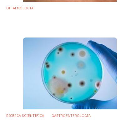
OFTALMOLOGIA
Cheratite batterica: la causa potrebbe
essere nell’intestino
28 Novembre 2018
RICERCA SCIENTIFICA
GASTROENTEROLOGIA
Intestino: dall’interazione tra batteri e
funghi nuove prospettive terapeutiche
25 Settembre 2018