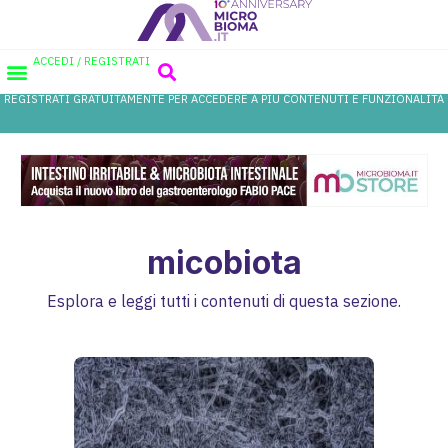
ACCEDI / REGISTRATI
REGISTRATI GRATUITAMENTE PER ACCEDERE A PIÙ CONTENUTI E FUNZIONALITÀ
AREA PROFESSIONISTI
DATABASE PROBIOTICI
CANALE FARMACIA
REFERENZE IN FARMACIA
micobiota
Esplora e leggi tutti i contenuti di questa sezione.