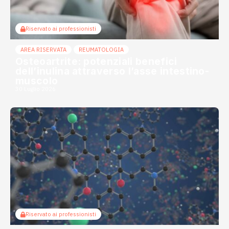
Riservato ai professionisti
AREA RISERVATA
REUMATOLOGIA
Osteoartrite: potenziali benefici
dell’inulina attraverso l’asse intestino-
muscolo
30 Luglio 2026
Riservato ai professionisti