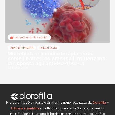
Riservato ai professionisti
AREA RISERVATA
ONCOLOGIA
Microbiota e immunoterapia: ecco
come i batteri commensali influenzano
la risposta agli anti-PD-1/PD-L1
23 Luglio 2026
Microbioma.it è un portale di informazione realizzato da
Clorofilla –
Editoria scientifica
in collaborazione con la Società Italiana di
Microbiologia. Lo scopo è fornire un aggiornamento scientifico