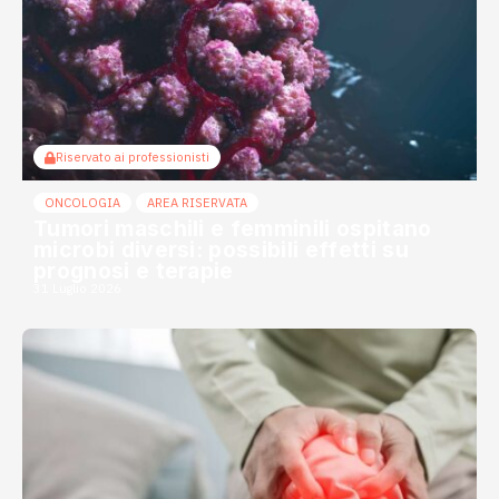
Riservato ai professionisti
ONCOLOGIA
AREA RISERVATA
Tumori maschili e femminili ospitano
microbi diversi: possibili effetti su
prognosi e terapie
31 Luglio 2026