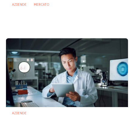
AZIENDE
MERCATO
Prodotti biotici e GDO: free from,
fermenti lattici e petcare ridisegnano il
mercato
28 Luglio 2026
AZIENDE
Ibezapolstat, Acurx prepara il salto
nella CDI recidivante puntando sulla
preservazione del microbioma