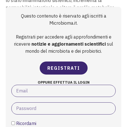
lo stato infiammatorio sistemico, incrementa la
permeabilità intestinale e altera il profilo metabolico
microbico. Ne conseguono riduzione degli acidi grassi a
Questo contenuto è riservato agli iscritti a
corta catena—protettivi per barriera ed omeostasi
Microbioma.it.
immunitaria—e una m...
Registrati per accedere agli approfondimenti e
ricevere
notizie e aggiornamenti scientifici
sul
mondo del microbiota e dei probiotici.
REGISTRATI
OPPURE EFFETTUA IL LOGIN
Ricordami