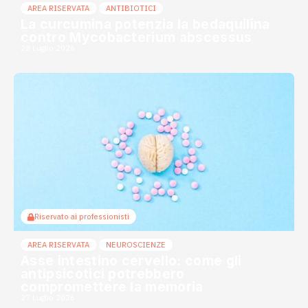
AREA RISERVATA
ANTIBIOTICI
La curcumina potenzia la bedaquilina
contro Mycobacterium abscessus
28 Luglio 2026
Riservato ai professionisti
AREA RISERVATA
NEUROSCIENZE
Asse intestino cervello: come gli
antipsicotici potrebbero
compromettere la memoria
27 Luglio 2026