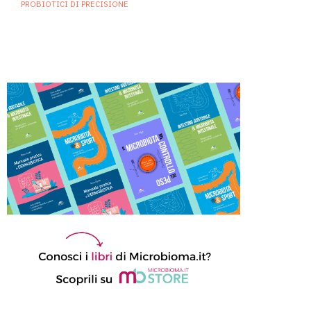
PROBIOTICI DI PRECISIONE
Oltre l’antibiotico: approcci
biotici nelle infezioni delle alte
vie respiratorie
5 Novembre 2025