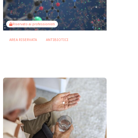
Riservato ai professionisti
AREA RISERVATA
ANTIBIOTICI
La curcumina potenzia la
bedaquilina contro
Mycobacterium abscessus
28 Luglio 2026