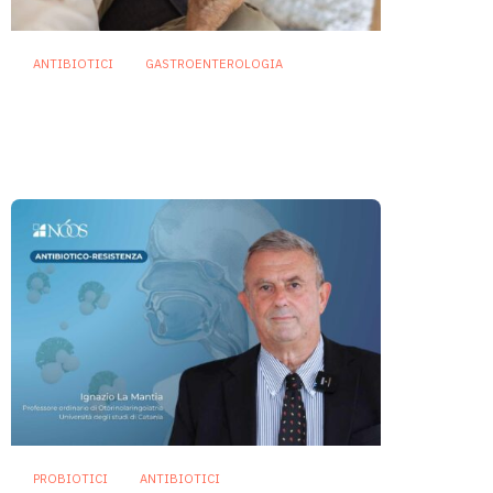
ANTIBIOTICI
GASTROENTEROLOGIA
Diarrea da antibiotici: il
razionale biologico e clinico di
Lactobacillus rhamnosus GG
18 Marzo 2026
PROBIOTICI
ANTIBIOTICI