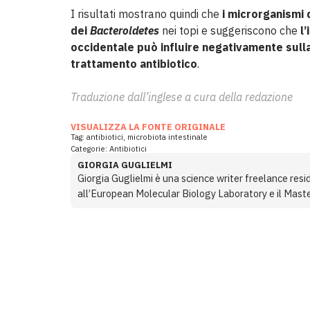
I risultati mostrano quindi che
i microrganismi di
dei
Bacteroidetes
nei topi e suggeriscono che
l
occidentale può influire negativamente sull
trattamento antibiotico
.
Traduzione dall’inglese a cura della redazione
VISUALIZZA LA FONTE ORIGINALE
Tag:
antibiotici
,
microbiota intestinale
Categorie:
Antibiotici
GIORGIA GUGLIELMI
Giorgia Guglielmi è una science writer freelance resid
all’European Molecular Biology Laboratory e il Maste