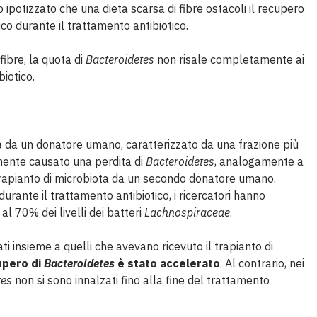
o ipotizzato che una dieta scarsa di fibre ostacoli il recupero
o durante il trattamento antibiotico.
 fibre, la quota di
Bacteroidetes
non risale completamente ai
biotico.
e
da un donatore umano, caratterizzato da una frazione più
almente causato una perdita di
Bacteroidetes
, analogamente a
trapianto di microbiota da un secondo donatore umano.
durante il trattamento antibiotico, i ricercatori hanno
l 70% dei livelli dei batteri
Lachnospiraceae
.
ati insieme a quelli che avevano ricevuto il trapianto di
cupero di
Bacteroidetes
è stato accelerato
. Al contrario, nei
tes
non si sono innalzati fino alla fine del trattamento