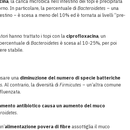
cina
, la carica microbica nell’intestino dei topi è precipitata
orno. In particolare, la percentuale di
Bacteroidetes
– una
testino – è scesa a meno del 10% ed è tornata ai livelli “pre-
atori hanno trattato i topi con la
ciprofloxacina
, un
 percentuale di
Bacteroidetes
è scesa al 10-25%, per poi
nere stabile.
ausare una
diminuzione del numero di specie batteriche
es
. Al contrario, la diversità di
Firmicutes
– un’altra comune
nfluenzata.
ttamento antibiotico causa un aumento del muco
roidetes
.
un’
alimentazione povera di fibre
assottiglia il muco