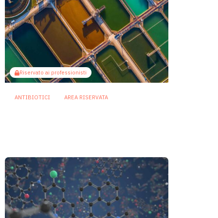
Riservato ai professionisti
ANTIBIOTICI
AREA RISERVATA
Antibioticoresistenza: nelle
acque reflue un serbatoio
invisibile di geni
3 Agosto 2026