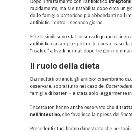
Dopo il trattamento con l’antibiotico
streptomi
rapidamente, ma si è ristabilita dopo circa un gi
delle famiglie batteriche più abbondanti nell’in
antibiotici” entro il secondo giorno.
Effetti simili sono stati osservati quando i ricerc
antibiotico ad ampio spettro. In questo caso, la
“risalire” a livelli normali dopo tre giorni e rima
Il ruolo della dieta
Dai risultati ottenuti, gli antibiotici sembrano c
osservate, soprattutto nel caso dei
Bacteroidet
famiglia di batteri – è stata solo leggermente i
I ricercatori hanno anche osservato che
il tra
nell’intestino
, che favorisce la ripresa dei
Bacte
Precedenti studi hanno dimostrato che nei topi 