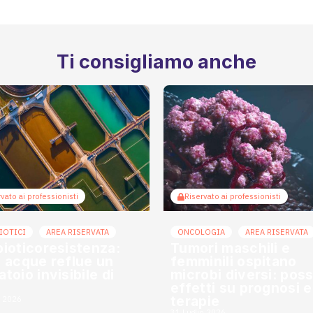
Ti consigliamo anche
vato ai professionisti
Riservato ai professionisti
IOTICI
AREA RISERVATA
ONCOLOGIA
AREA RISERVATA
bioticoresistenza:
Tumori maschili e
e acque reflue un
femminili ospitano
toio invisibile di
microbi diversi: possi
effetti su prognosi e
terapie
o 2026
31 Luglio 2026