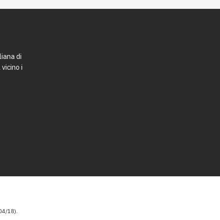
liana di
vicino i
4/18).