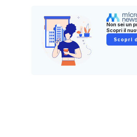
Non sei un p
Scopri il nu
Scopri d