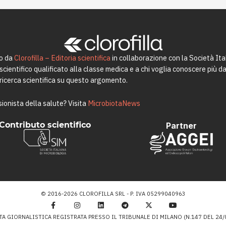
to da
Clorofilla – Editoria scientifica
in collaborazione con la Società Ita
ientifico qualificato alla classe medica e a chi voglia conoscere più da 
a ricerca scientifica su questo argomento.
ionista della salute? Visita
MicrobiotaNews
Contributo scientifico
Partner
© 2016-2026 CLOROFILLA SRL - P. IVA 05299040963
TA GIORNALISTICA REGISTRATA PRESSO IL TRIBUNALE DI MILANO (N.147 DEL 24/0