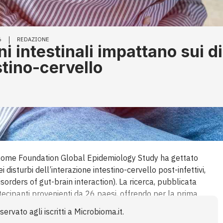
6
REDAZIONE
i intestinali impattano sui d
stino-cervello
 Rome Foundation Global Epidemiology Study ha gettato
 disturbi dell’interazione intestino-cervello post-infettivi,
sorders of gut-brain interaction). La ricerca, pubblicata
rtecipanti provenienti da 26 paesi, offrendo per la prima
diale di come un episodio di gastroenterite acuta possa
ervato agli iscritti a Microbioma.it.
Dall’IBS post infettiva all’asse intestino-cervello Il punto