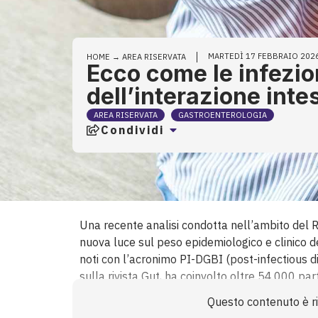
MARTEDÌ 17 FEBBRAIO 202
HOME
→
AREA RISERVATA
Ecco come le infezion
dell’interazione inte
AREA RISERVATA
GASTROENTEROLOGIA
Condividi
Una recente analisi condotta nell’ambito del
nuova luce sul peso epidemiologico e clinico dei
noti con l’acronimo PI-DGBI (post-infectious di
sulla rivista Gut, ha coinvolto oltre 54.000 pa
volta una panoramica dettagliata su scala mon
Questo contenuto è ris
evolvere in una condizione cronica invalidante. 