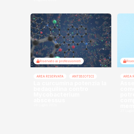
Riservato ai professionisti
Riser
AREA RISERVATA
ANTIBIOTICI
AREA 
La curcumina potenzia la
Asse
bedaquilina contro
come
Mycobacterium
potr
abscessus
comp
mem
28 Luglio 2026
27 Lugli