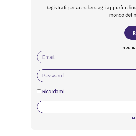
di partenza d...
Registrati per accedere agli approfondim
mondo del mi
R
OPPUR
Ricordami
R