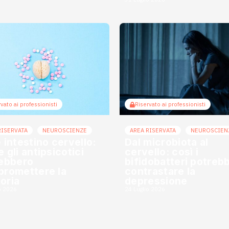
vato ai professionisti
Riservato ai professionisti
RISERVATA
NEUROSCIENZE
AREA RISERVATA
NEUROSCIEN
 intestino cervello:
Dal microbiota al
 gli antipsicotici
cervello: così i
ebbero
bifidobatteri potreb
romettere la
contrastare la
oria
depressione
o 2026
24 Luglio 2026