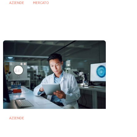
AZIENDE
MERCATO
Prodotti biotici e GDO: free
from, fermenti lattici e petcare
ridisegnano il mercato
28 Luglio 2026
AZIENDE
Ibezapolstat, Acurx prepara il
salto nella CDI recidivante
puntando sulla preservazione