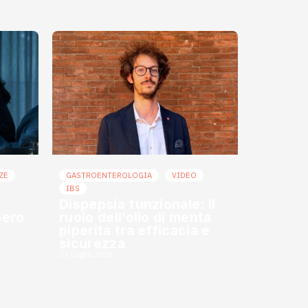
ZE
GASTROENTEROLOGIA
VIDEO
IBS
Dispepsia funzionale: il
bero
ruolo dell’olio di menta
piperita tra efficacia e
sicurezza
23 Luglio 2026