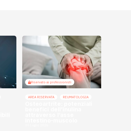
Riservato ai professionisti
AREA RISERVATA
REUMATOLOGIA
Osteoartrite: potenziali
benefici dell’inulina
bili
attraverso l’asse
intestino-muscolo
30 Luglio 2026