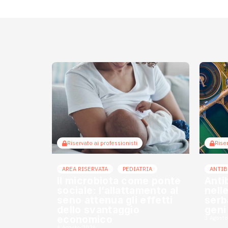
Riservato ai professionisti
Riser
AREA RISERVATA
PEDIATRIA
ANTIB
Il microbiota come ponte
Anti
sociale: l’allattamento al
nell
seno attenua gli effetti
serba
dello svantaggio
geni
economico
3 Agost
6 Agosto 2026