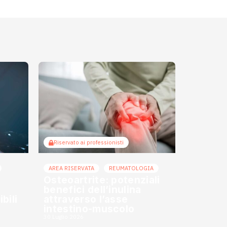
Riservato ai professionisti
AREA RISERVATA
REUMATOLOGIA
Osteoartrite: potenziali
benefici dell’inulina
bili
attraverso l’asse
intestino-muscolo
30 Luglio 2026