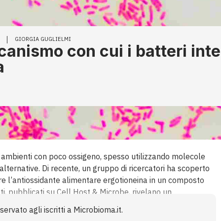
GIORGIA GUGLIELMI
nismo con cui i batteri inte
a
in ambienti con poco ossigeno, spesso utilizzando molecole
alternative. Di recente, un gruppo di ricercatori ha scoperto
ire l’antiossidante alimentare ergotioneina in un composto
ti, pubblicati su Cell Host & Microbe, rivelano un
 i microbi intestinali riutilizzano le molecole alimentari
ervato agli iscritti a Microbioma.it.
influire sull’equilibrio microbico e favorire lo sviluppo di