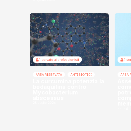
Riservato ai professionisti
Riser
AREA RISERVATA
ANTIBIOTICI
AREA 
La curcumina potenzia la
Asse
bedaquilina contro
come
Mycobacterium
potr
abscessus
comp
mem
28 Luglio 2026
27 Lugli