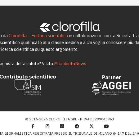
to da
Clorofilla – Editoria scientifica
in collaborazione con la Società Ita
ientifico qualificato alla classe medica e a chi voglia conoscere più da 
a ricerca scientifica su questo argomento.
ionista della salute? Visita
MicrobiotaNews
Contributo scientifico
Partner
© 2016-2026 CLOROFILLA SRL - P. IVA 05299040963
TA GIORNALISTICA REGISTRATA PRESSO IL TRIBUNALE DI MILANO (N.147 DEL 24/0