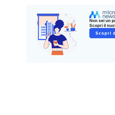
Non sei un p
Scopri il nu
Scopri d