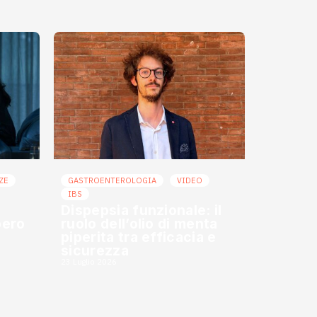
ZE
GASTROENTEROLOGIA
VIDEO
IBS
Dispepsia funzionale: il
bero
ruolo dell’olio di menta
piperita tra efficacia e
sicurezza
23 Luglio 2026