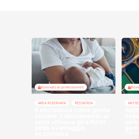
Riservato ai professionisti
Riser
AREA RISERVATA
PEDIATRIA
ANTIB
Il microbiota come ponte
Anti
sociale: l’allattamento al
nell
seno attenua gli effetti
serba
dello svantaggio
geni
economico
3 Agost
6 Agosto 2026