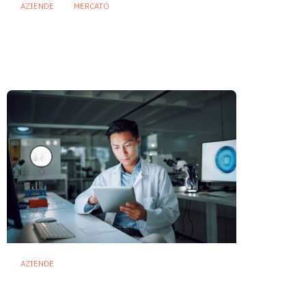
AZIENDE
MERCATO
Prodotti biotici e GDO: free
from, fermenti lattici e petcare
ridisegnano il mercato
28 Luglio 2026
AZIENDE
Ibezapolstat, Acurx prepara il
salto nella CDI recidivante
puntando sulla preservazione