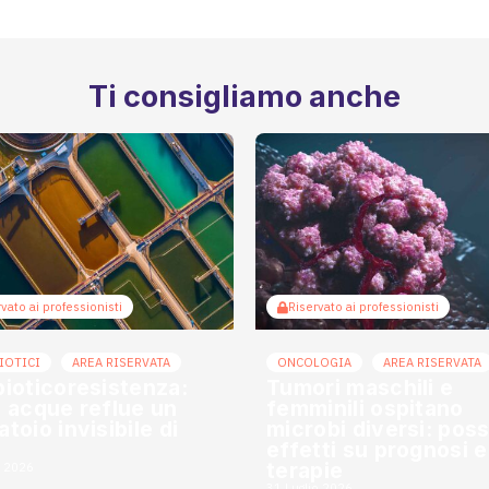
Ti consigliamo anche
vato ai professionisti
Riservato ai professionisti
IOTICI
AREA RISERVATA
ONCOLOGIA
AREA RISERVATA
bioticoresistenza:
Tumori maschili e
e acque reflue un
femminili ospitano
toio invisibile di
microbi diversi: possi
effetti su prognosi e
terapie
o 2026
31 Luglio 2026