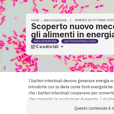
VENERDÌ 24 OTTOBRE 2025
HOME
→
AREA RISERVATA
Scoperto nuovo mecca
gli alimenti in energi
AREA RISERVATA
GASTROENTEROLOGIA
Condividi
I batteri intestinali devono generare energia 
introdotte con la dieta come fonti energetiche 
che i batteri intestinali cooperano per convert
che consente la produzione di energia. I risulta
meccanismo precedentemente sconosciuto con cui
Questo contenuto è ris
per produrre energia. Questo processo potrebbe 