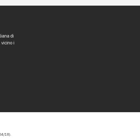
liana di
vicino i
4/18).