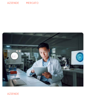
AZIENDE
MERCATO
Prodotti biotici e GDO: free
from, fermenti lattici e petcare
ridisegnano il mercato
28 Luglio 2026
AZIENDE
Ibezapolstat, Acurx prepara il
salto nella CDI recidivante