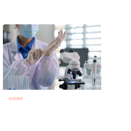
puntando sulla preservazione
del microbioma
21 Luglio 2026
AZIENDE
Terapie microbiome based:
Biofortis conquista il via libera
dell’ANSM francese
16 Luglio 2026