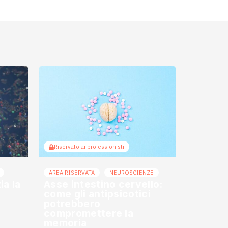
Riservato ai professionisti
AREA RISERVATA
NEUROSCIENZE
a la
Asse intestino cervello:
come gli antipsicotici
potrebbero
compromettere la
memoria