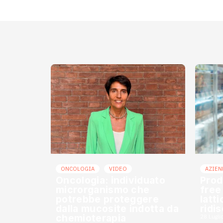
ONCOLOGIA
VIDEO
AZIEN
Oncologia: individuato
Prod
microrganismo che
free
potrebbe proteggere
latt
dalla mucosite indotta da
ridi
chemioterapia
28 Lugli