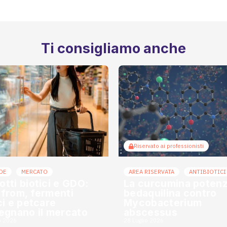
Ti consigliamo anche
Riservato ai professionisti
DE
MERCATO
AREA RISERVATA
ANTIBIOTICI
otti biotici e GDO:
La curcumina potenzi
 from, fermenti
bedaquilina contro
ici e petcare
Mycobacterium
segnano il mercato
abscessus
o 2026
28 Luglio 2026