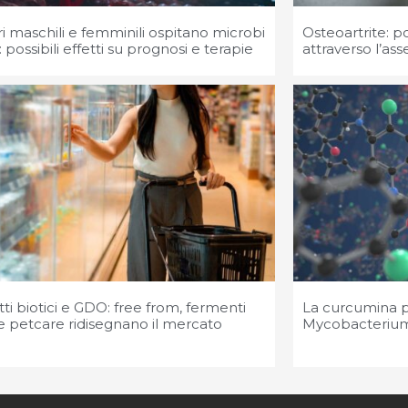
 maschili e femminili ospitano microbi
Osteoartrite: po
: possibili effetti su prognosi e terapie
attraverso l’as
ti biotici e GDO: free from, fermenti
La curcumina p
i e petcare ridisegnano il mercato
Mycobacterium