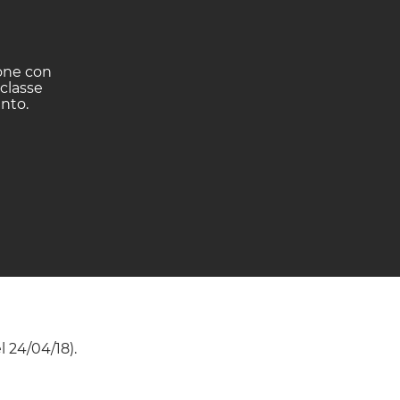
ione con
 classe
ento.
l 24/04/18).