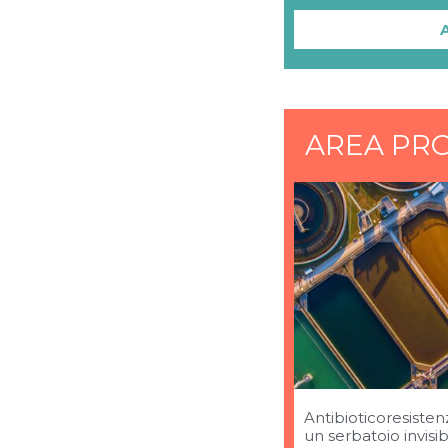
AREA PRO
Antibioticoresisten
un serbatoio invisib