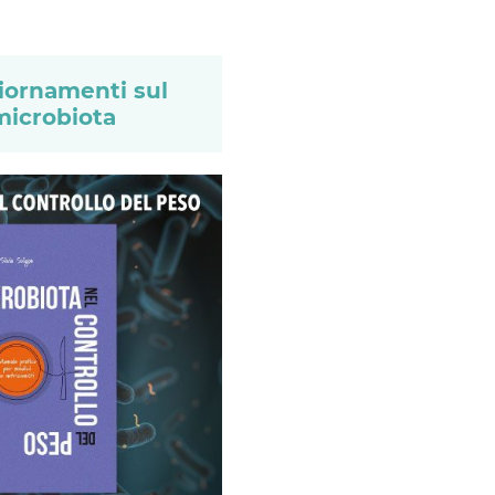
giornamenti sul
microbiota