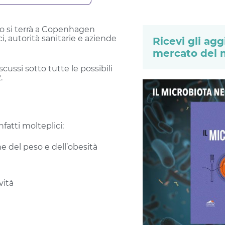
raio si terrà a Copenhagen
i, autorità sanitarie e aziende
Ricevi gli ag
mercato del 
iscussi sotto tutte le possibili
.
fatti molteplici:
e del peso e dell’obesità
vità