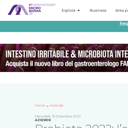
Esplora
Business
Area pr
Reg
Home
→
Aziende
Mercoledì, 15 Dicembre 2021
AZIENDE