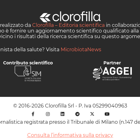
realizzato da
Clorofilla – Editoria scientifica
in collaboraz
opo è fornire un aggiornamento scientifico qualificato alla
cino i risultati della ricerca scientifica su questo argom
nista della salute? Visita
MicrobiotaNews
Contributo scientifico
Partner
© 2016-2026 Clorofilla Srl - P. Iva 05299040963
rnalistica registrata presso il Tribunale di Milano (n.147 de
Consulta l’informativa sulla privacy