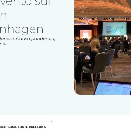
evento sui
in
enhagen
le danese. Causa pandemia,
ne.
A.IT COME FONTE PREFERITA