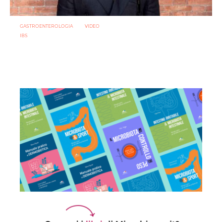
GASTROENTEROLOGIA
VIDEO
IBS
Sindrome dell’intestino irritabile: diagnosi accurata e
trattamento personalizzato, oltre i luoghi comuni
21 LUGLIO 2026