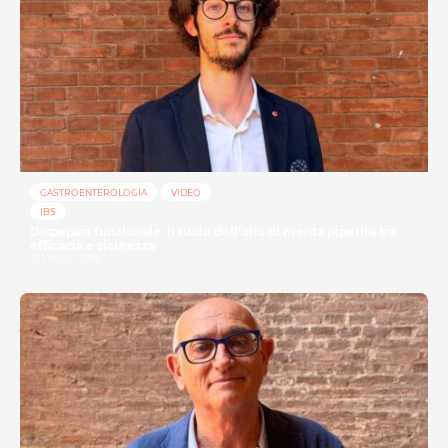
GASTROENTEROLOGIA
VIDEO
IBS
Dispepsia funzionale: il ruolo dell’olio di menta piperita tra
efficacia e sicurezza
23 LUGLIO 2026