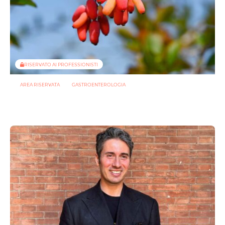
RISERVATO AI PROFESSIONISTI
AREA RISERVATA
GASTROENTEROLOGIA
Berberina e IBD: dal microbiota alla barriera intestinale, un
potenziale alleato contro l’infiammazione
23 LUGLIO 2026