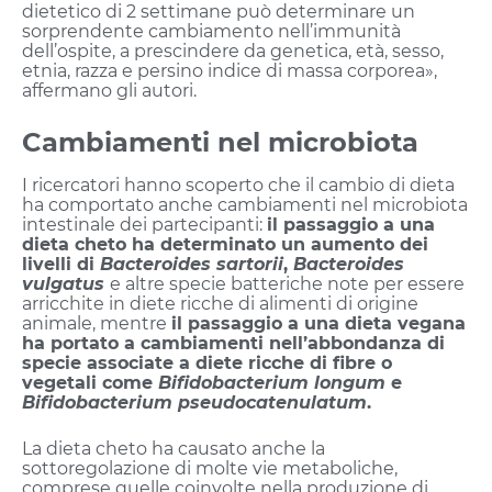
dietetico di 2 settimane può determinare un
sorprendente cambiamento nell’immunità
dell’ospite, a prescindere da genetica, età, sesso,
etnia, razza e persino indice di massa corporea»,
affermano gli autori.
Cambiamenti nel microbiota
I ricercatori hanno scoperto che il cambio di dieta
ha comportato anche cambiamenti nel microbiota
intestinale dei partecipanti:
il passaggio a una
dieta cheto ha determinato un aumento dei
livelli di
Bacteroides sartorii
,
Bacteroides
vulgatus
e altre specie batteriche note per essere
arricchite in diete ricche di alimenti di origine
animale, mentre
il passaggio a una dieta vegana
ha portato a cambiamenti nell’abbondanza di
specie associate a diete ricche di fibre o
vegetali come
Bifidobacterium longum
e
Bifidobacterium pseudocatenulatum
.
La dieta cheto ha causato anche la
sottoregolazione di molte vie metaboliche,
comprese quelle coinvolte nella produzione di