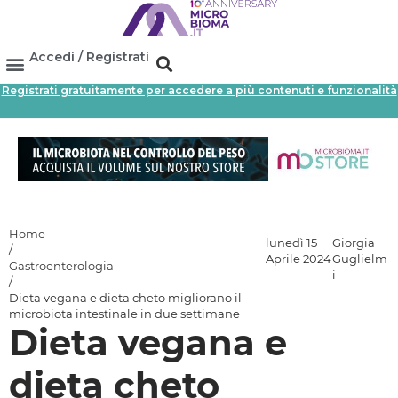
Accedi / Registrati
Registrati gratuitamente per accedere a più contenuti e funzionalità
Area Professionisti
Database Probiotici
Canale Farmacia
Referenze In Farmacia
Home
lunedì 15
Giorgia
/
Aprile 2024
Guglielm
Gastroenterologia
i
/
Dieta vegana e dieta cheto migliorano il
microbiota intestinale in due settimane
Dieta vegana e
dieta cheto