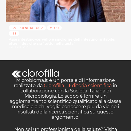
GASTROENTEROLOGIA
VIDEO
IBS
Asse intestino-cervello e sindrome dell’intestino irritabile:
oltre l’idea che sia “tutto nella testa”
23 LUGLIO 2026
Microbioma.it è un portale di informazione
realizzato da
Clorofilla – Editoria scientifica
in
collaborazione con la Società Italiana di
Microbiologia. Lo scopo è fornire un
aggiornamento scientifico qualificato alla classe
medica e a chi voglia conoscere più da vicino i
risultati della ricerca scientifica su questo
argomento.
Non sei un professionista della salute? Visita