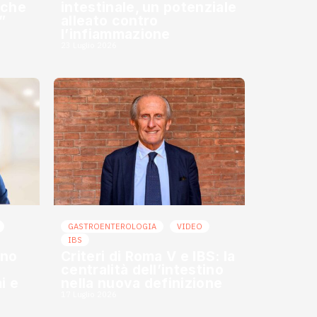
a che
intestinale, un potenziale
”
alleato contro
l’infiammazione
23 Luglio 2026
GASTROENTEROLOGIA
VIDEO
IBS
ino
Criteri di Roma V e IBS: la
centralità dell’intestino
i e
nella nuova definizione
17 Luglio 2026