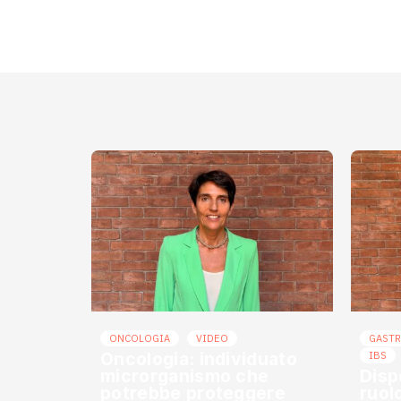
ONCOLOGIA
VIDEO
GAST
Oncologia: individuato
IBS
microrganismo che
Disp
potrebbe proteggere
ruol