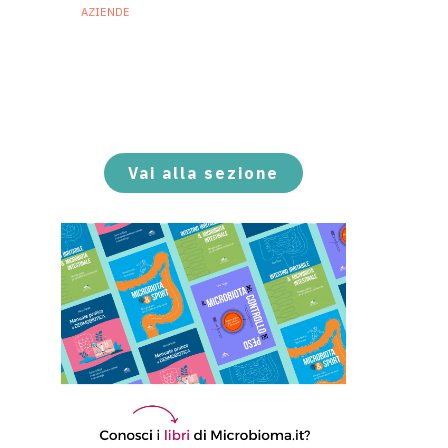
AZIENDE
Ibezapolstat, Acurx
prepara il salto nella CDI
recidivante puntando sulla
preservazione del
microbioma
21 Luglio 2026
Vai alla sezione