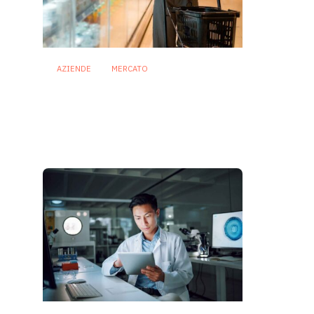
AZIENDE
MERCATO
Prodotti biotici e GDO:
free from, fermenti lattici
e petcare ridisegnano il
mercato
28 Luglio 2026