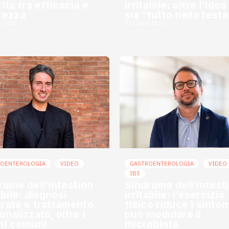
ita tra efficacia e
irritabile: oltre l’ide
rezza
sia “tutto nella testa
o 2026
23 Luglio 2026
ROENTEROLOGIA
VIDEO
GASTROENTEROLOGIA
VIDEO
IBS
rome dell’intestino
Sindrome dell’intest
abile: diagnosi
irritabile: l’esercizio
rata e trattamento
fisico riduce i sintom
onalizzato, oltre i
può modulare il
hi comuni
microbiota