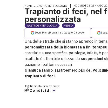
GIOVEDÌ 25 GENNAIO 20
HOME
→
GASTROENTEROLOGIA
Trapianto di feci, nel 
personalizzata
GASTROENTEROLOGIA
VIDEO
Segui Microbioma.it su Google Discover
Scegl
Una delle strade che si stanno aprendo in tema
personalizzata della biomassa a fini terapeut
correlate a una specifica patologia, infatti, è po
risultato è ottenibile utilizzando
sospensioni si
paziente i batteri necessari.
Gianluca Ianiro
, gastroenterologo del
Policlin
trapianto di feci
.
Tag:
trapianto di microbiota
Condividi