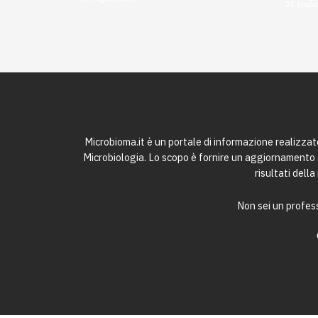
21 Lugli
Microbioma.it è un portale di informazione realizza
Microbiologia. Lo scopo è fornire un aggiornamento sc
risultati dell
Non sei un profess