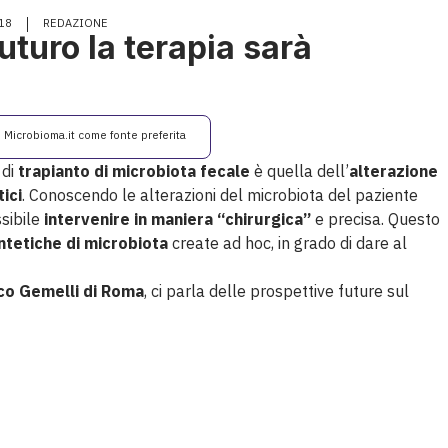
18
REDAZIONE
futuro la terapia sarà
i Microbioma.it come fonte preferita
 di
trapianto di microbiota fecale
è quella dell’
alterazione
ici
. Conoscendo le alterazioni del microbiota del paziente
ssibile
intervenire in maniera “chirurgica”
e precisa. Questo
ntetiche di microbiota
create ad hoc, in grado di dare al
ico Gemelli di Roma
, ci parla delle prospettive future sul