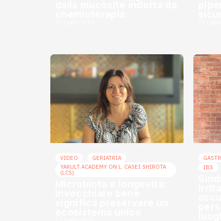
dalla mucosite indotta da
piper
chemioterapia
sicu
29 Luglio 2026
23 Lugli
VIDEO
GERIATRIA
GAST
YAKULT ACADEMY ON L. CASEI SHIROTA
IBS
(LCS)
Sind
Microbiota e longevità:
irrit
invecchiare bene
accu
significa preservare un
pers
ecosistema unico
luog
22 Luglio 2026