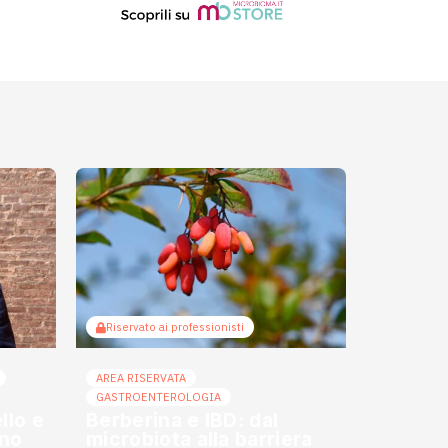
Riservato ai professionisti
AREA RISERVATA
GASTROENTEROLOGIA
llo e
Berberina e IBD: dal
ino
microbiota alla barriera