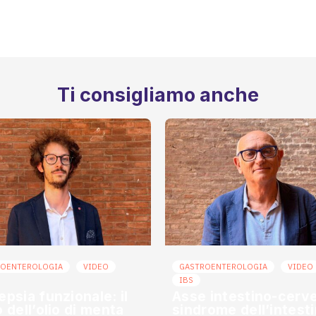
Ti consigliamo anche
ROENTEROLOGIA
VIDEO
GASTROENTEROLOGIA
VIDEO
IBS
epsia funzionale: il
Asse intestino-cerve
o dell’olio di menta
sindrome dell’intest