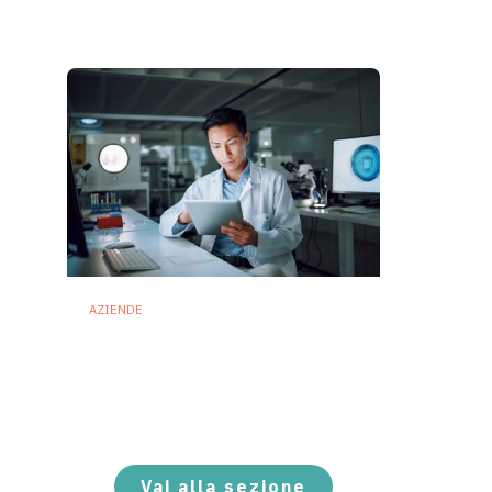
28 Luglio 2026
AZIENDE
Ibezapolstat, Acurx
prepara il salto nella CDI
recidivante puntando sulla
preservazione del
microbioma
21 Luglio 2026
Vai alla sezione