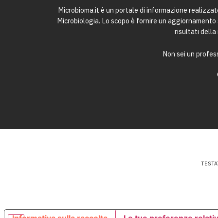
Microbioma.it è un portale di informazione realizza
Microbiologia. Lo scopo è fornire un aggiornamento sc
risultati dell
Non sei un profess
TESTA
Informativa sulla raccolta
Le tue preferenze relativ