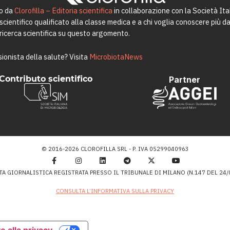
to da
Clorofilla – Editoria scientifica
in collaborazione con la Società Ita
ientifico qualificato alla classe medica e a chi voglia conoscere più da 
a ricerca scientifica su questo argomento.
ionista della salute? Visita
MicrobiotaNews
Contributo scientifico
Partner
© 2016-2026 CLOROFILLA SRL - P. IVA 05299040963
TA GIORNALISTICA REGISTRATA PRESSO IL TRIBUNALE DI MILANO (N.147 DEL 24/0
CONSULTA L’INFORMATIVA SULLA PRIVACY
e alla privacy