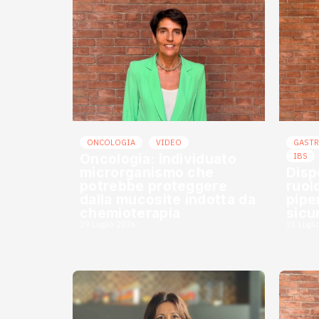
ONCOLOGIA
VIDEO
GAST
Oncologia: individuato
IBS
microrganismo che
Disp
potrebbe proteggere
ruol
dalla mucosite indotta da
piper
chemioterapia
sicu
29 Luglio 2026
23 Lugli