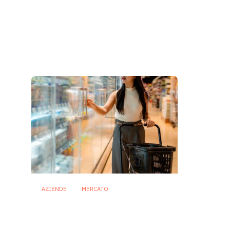
AZIENDE
MERCATO
Prodotti biotici e GDO:
free from, fermenti lattici
e petcare ridisegnano il
mercato