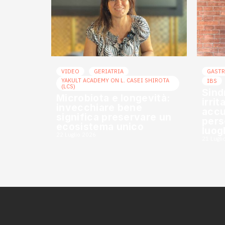
VIDEO
GERIATRIA
GAST
YAKULT ACADEMY ON L. CASEI SHIROTA
IBS
(LCS)
Sind
Microbiota e longevità:
irrit
invecchiare bene
accu
significa preservare un
pers
ecosistema unico
luog
22 Luglio 2026
21 Lugli