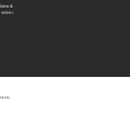
liana di
vicino i
4/18).