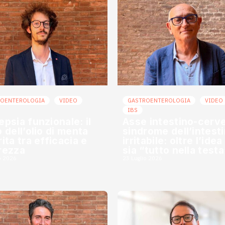
ROENTEROLOGIA
VIDEO
GASTROENTEROLOGIA
VIDEO
IBS
epsia funzionale: il
Asse intestino-cerve
o dell’olio di menta
sindrome dell’intest
ita tra efficacia e
irritabile: oltre l’ide
rezza
sia “tutto nella testa
o 2026
23 Luglio 2026