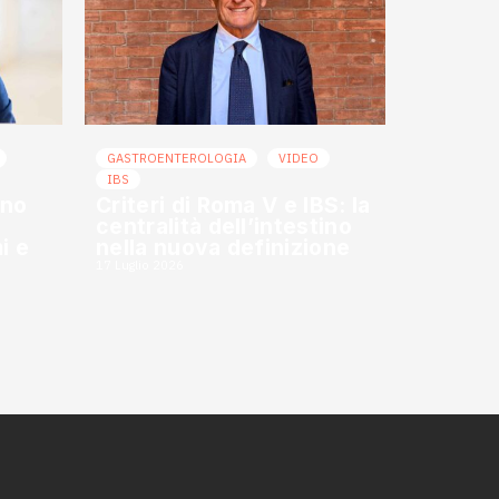
GASTROENTEROLOGIA
VIDEO
IBS
ino
Criteri di Roma V e IBS: la
centralità dell’intestino
i e
nella nuova definizione
17 Luglio 2026