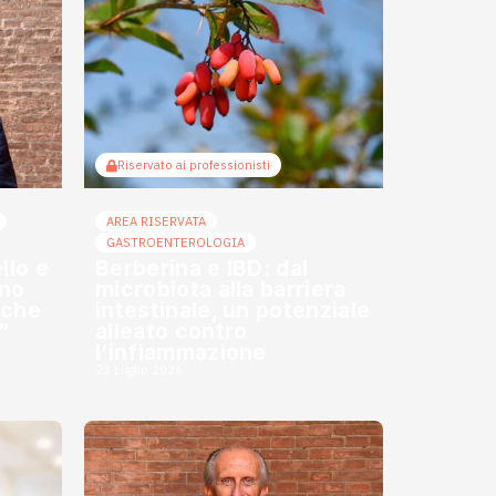
Riservato ai professionisti
AREA RISERVATA
GASTROENTEROLOGIA
llo e
Berberina e IBD: dal
ino
microbiota alla barriera
a che
intestinale, un potenziale
”
alleato contro
l’infiammazione
23 Luglio 2026