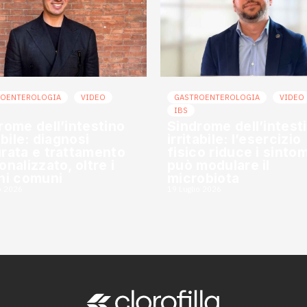
ROENTEROLOGIA
VIDEO
GASTROENTEROLOGIA
VIDEO
IBS
rome dell’intestino
Sindrome dell’intest
abile: diagnosi
irritabile: l’esercizio
rata e trattamento
fisico riduce i sintom
onalizzato, oltre i
può modulare il
hi comuni
microbiota
o 2026
19 Luglio 2026