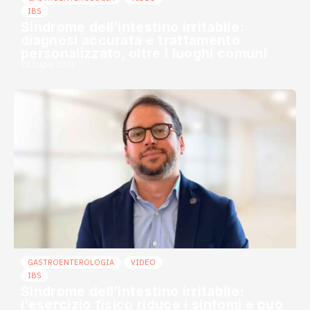
IBS
Sindrome dell’intestino irritabile:
diagnosi accurata e trattamento
personalizzato, oltre i luoghi comuni
21 Luglio 2026
GASTROENTEROLOGIA
VIDEO
IBS
Sindrome dell’intestino irritabile:
l’esercizio fisico riduce i sintomi e può