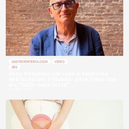
GASTROENTEROLOGIA
VIDEO
IBS
Asse intestino-cervello e sindrome
dell’intestino irritabile: oltre l’idea che
sia “tutto nella testa”
23 Luglio 2026