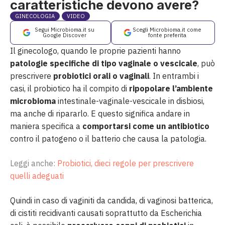
caratteristiche devono avere?
GINECOLOGIA
VIDEO
Segui Microbioma.it su
Scegli Microbioma.it come
Google Discover
fonte preferita
Il ginecologo, quando le proprie pazienti hanno
patologie specifiche di tipo vaginale o vescicale
, può
prescrivere
probiotici orali o vaginali
. In entrambi i
casi, il probiotico ha il compito di
ripopolare l’ambiente
microbioma
intestinale-vaginale-vescicale in disbiosi,
ma anche di ripararlo. E questo significa andare in
maniera specifica a
comportarsi come un antibiotico
contro il patogeno o il batterio che causa la patologia.
Leggi anche:
Probiotici, dieci regole per prescrivere
quelli adeguati
Quindi in caso di vaginiti da candida, di vaginosi batterica,
di cistiti recidivanti causati soprattutto da Escherichia