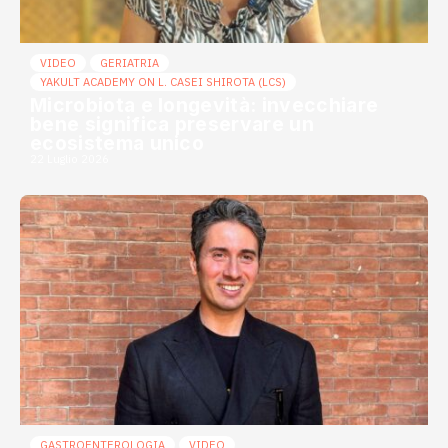
VIDEO
GERIATRIA
YAKULT ACADEMY ON L. CASEI SHIROTA (LCS)
Microbiota e longevità: invecchiare
bene significa preservare un
ecosistema unico
22 Luglio 2026
GASTROENTEROLOGIA
VIDEO