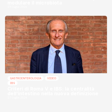
modulare il microbiota
19 Luglio 2026
GASTROENTEROLOGIA
VIDEO
IBS
Criteri di Roma V e IBS: la centralità
dell’intestino nella nuova definizione
17 Luglio 2026