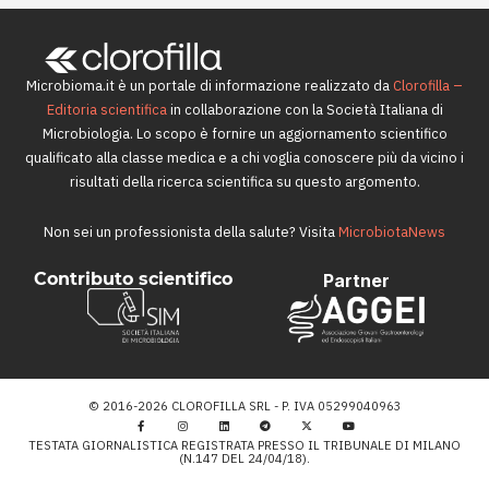
Microbioma.it è un portale di informazione realizzato da
Clorofilla –
Editoria scientifica
in collaborazione con la Società Italiana di
Microbiologia. Lo scopo è fornire un aggiornamento scientifico
qualificato alla classe medica e a chi voglia conoscere più da vicino i
risultati della ricerca scientifica su questo argomento.
Non sei un professionista della salute? Visita
MicrobiotaNews
Contributo scientifico
Partner
© 2016-2026 CLOROFILLA SRL - P. IVA 05299040963
TESTATA GIORNALISTICA REGISTRATA PRESSO IL TRIBUNALE DI MILANO
(N.147 DEL 24/04/18).