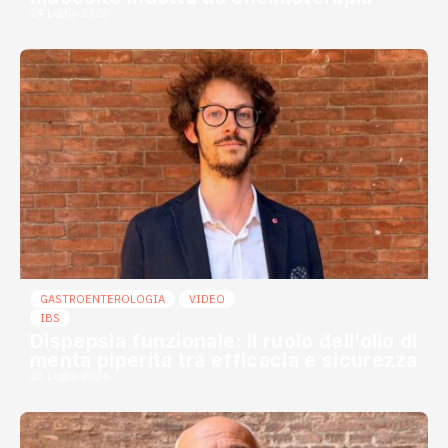
29 Luglio 2026
GASTROENTEROLOGIA
VIDEO
IBS
Dispepsia funzionale: il ruolo dell’olio di
menta piperita tra efficacia e sicurezza
23 Luglio 2026