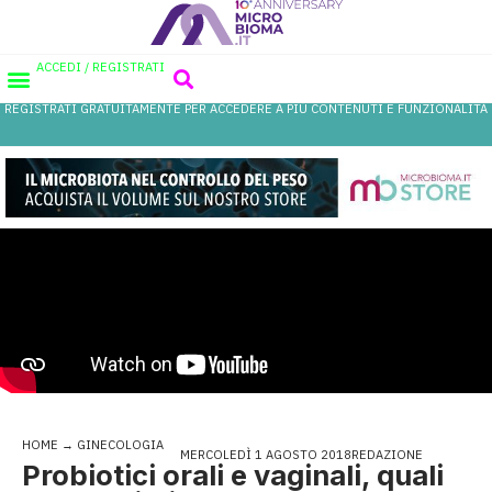
ACCEDI / REGISTRATI
REGISTRATI GRATUITAMENTE PER ACCEDERE A PIÙ CONTENUTI E FUNZIONALITÀ
AREA PROFESSIONISTI
DATABASE PROBIOTICI
CANALE FARMACIA
REFERENZE IN FARMACIA
HOME
→
GINECOLOGIA
MERCOLEDÌ 1 AGOSTO 2018
REDAZIONE
Probiotici orali e vaginali, quali