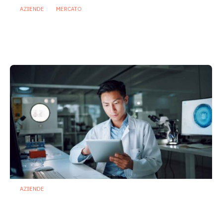
AZIENDE
MERCATO
Prodotti biotici e GDO: free from,
fermenti lattici e petcare ridisegnano il
mercato
28 Luglio 2026
AZIENDE
Ibezapolstat, Acurx prepara il salto
nella CDI recidivante puntando sulla
preservazione del microbioma