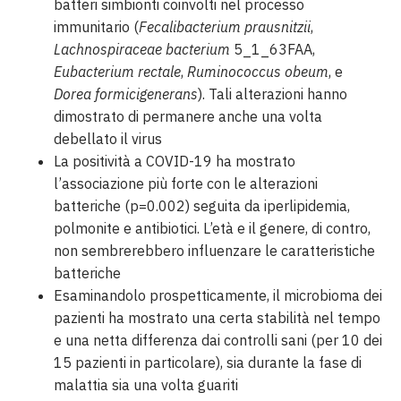
batteri simbionti coinvolti nel processo
immunitario (
Fecalibacterium prausnitzii
,
Lachnospiraceae bacterium
5_1_63FAA,
Eubacterium rectale
,
Ruminococcus obeum
, e
Dorea formicigenerans
). Tali alterazioni hanno
dimostrato di permanere anche una volta
debellato il virus
La positività a COVID-19 ha mostrato
l’associazione più forte con le alterazioni
batteriche (p=0.002) seguita da iperlipidemia,
polmonite e antibiotici. L’età e il genere, di contro,
non sembrerebbero influenzare le caratteristiche
batteriche
Esaminandolo prospetticamente, il microbioma dei
pazienti ha mostrato una certa stabilità nel tempo
e una netta differenza dai controlli sani (per 10 dei
15 pazienti in particolare), sia durante la fase di
malattia sia una volta guariti