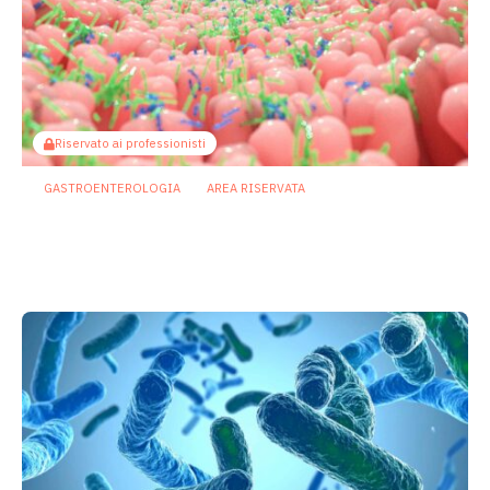
Riservato ai professionisti
GASTROENTEROLOGIA
AREA RISERVATA
Il butirrato potenzia le difese
intestinali: così il microbiota guida la
produzione di IgA
25 Giugno 2026