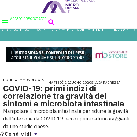
ACCEDI / REGISTRATI
REGISTRATI GRATUITAMENTE PER ACCEDERE A PIÙ CONTENUTI E FUNZIONALITÀ
AREA PROFESSIONISTI
DATABASE PROBIOTICI
CANALE FARMACIA
REFERENZE IN FARMACIA
HOME
→
IMMUNOLOGIA
MARTEDÌ 2 GIUGNO 2020
SILVIA RADREZZA
COVID-19: primi indizi di
correlazione tra gravità dei
sintomi e microbiota intestinale
Manipolare il microbiota intestinale per ridurre la gravità
dell’infezione da COVID-19: ecco i primi dati incoraggianti
da uno studio cinese.
Condividi