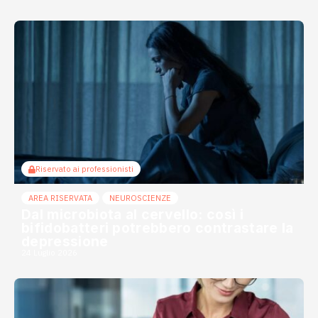
Riservato ai professionisti
AREA RISERVATA
NEUROSCIENZE
Dal microbiota al cervello: così i
bifidobatteri potrebbero contrastare la
depressione
24 Luglio 2026