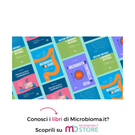
Il butirrato prodotto dal microbiota
rafforza l’immunità mucosale e migliora
la risposta ai vaccini
16 Giugno 2026