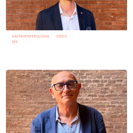
GASTROENTEROLOGIA
VIDEO
IBS
Dispepsia funzionale: il ruolo dell’olio di
menta piperita tra efficacia e sicurezza
23 Luglio 2026