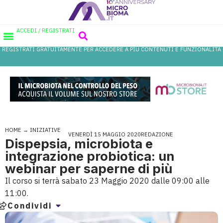
ACCEDI / REGISTRATI
REGISTRATI GRATUITAMENTE PER ACCEDERE A PIÙ CONTENUTI E FUNZIONALITÀ
AREA PROFESSIONISTI
DATABASE PROBIOTICI
CANALE FARMACIA
REFERENZE IN FARMACIA
HOME
→
INIZIATIVE
VENERDÌ 15 MAGGIO 2020
REDAZIONE
Dispepsia, microbiota e
integrazione probiotica: un
webinar per saperne di più
Il corso si terrà sabato 23 Maggio 2020 dalle 09:00 alle
11:00.
Condividi