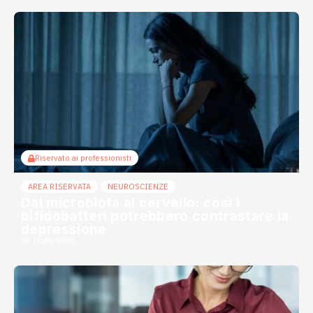
Riservato ai professionisti
AREA RISERVATA
NEUROSCIENZE
Dal microbiota al cervello: così i
bifidobatteri potrebbero contrastare la
depressione
24 Luglio 2026