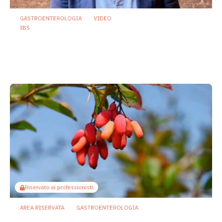
GASTROENTEROLOGIA
VIDEO
IBS
Asse intestino-cervello e sindrome
dell’intestino irritabile: oltre l’idea che
sia “tutto nella testa”
23 Luglio 2026
Riservato ai professionisti
AREA RISERVATA
GASTROENTEROLOGIA
Berberina e IBD: dal microbiota alla