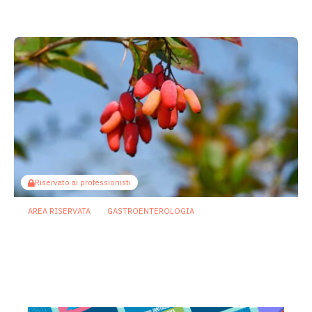
sia “tutto nella testa”
23 Luglio 2026
Riservato ai professionisti
AREA RISERVATA
GASTROENTEROLOGIA
Berberina e IBD: dal microbiota alla
barriera intestinale, un potenziale
alleato contro l’infiammazione
23 Luglio 2026