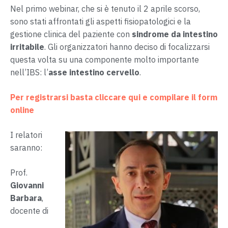
Nel primo webinar, che si è tenuto il 2 aprile scorso,
sono stati affrontati gli aspetti fisiopatologici e la
gestione clinica del paziente con
sindrome da intestino
irritabile
. Gli organizzatori hanno deciso di focalizzarsi
questa volta su una componente molto importante
nell’IBS: l’
asse intestino cervello
.
Per registrarsi basta cliccare qui e compilare il form
online
I relatori
saranno:
Prof.
Giovanni
Barbara
,
docente di