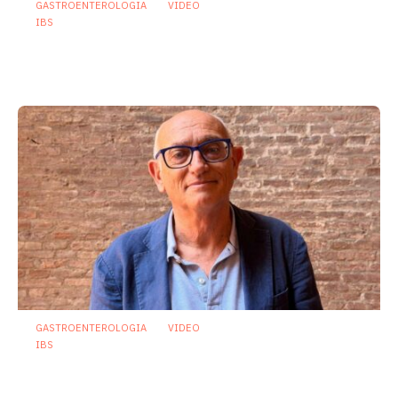
GASTROENTEROLOGIA
VIDEO
IBS
Dispepsia funzionale: il ruolo dell’olio di
menta piperita tra efficacia e sicurezza
23 Luglio 2026
GASTROENTEROLOGIA
VIDEO
IBS
Asse intestino-cervello e sindrome
dell’intestino irritabile: oltre l’idea che