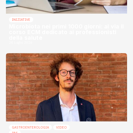
INIZIATIVE
Microbiota nei primi 1000 giorni: al via il
corso ECM dedicato ai professionisti
della salute
24 Luglio 2026
GASTROENTEROLOGIA
VIDEO
IBS