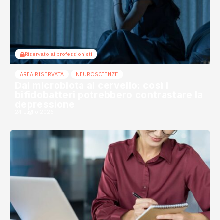
Riservato ai professionisti
AREA RISERVATA
NEUROSCIENZE
Dal microbiota al cervello: così i
bifidobatteri potrebbero contrastare la
depressione
24 Luglio 2026