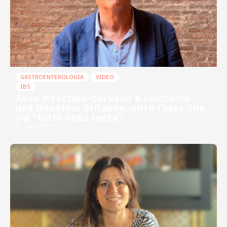
GASTROENTEROLOGIA
VIDEO
IBS
Asse intestino-cervello e sindrome
dell’intestino irritabile: oltre l’idea che
sia “tutto nella testa”
23 Luglio 2026