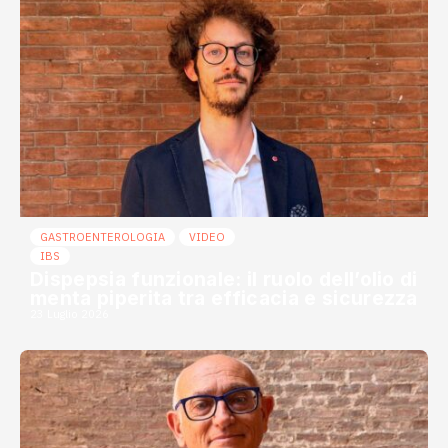
GASTROENTEROLOGIA
VIDEO
IBS
Dispepsia funzionale: il ruolo dell’olio di
menta piperita tra efficacia e sicurezza
23 Luglio 2026