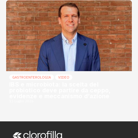
GASTROENTEROLOGIA
VIDEO
IBS e microbiota: la scelta del
probiotico deve partire da ceppo,
evidenze e meccanismo d’azione
15 Luglio 2026