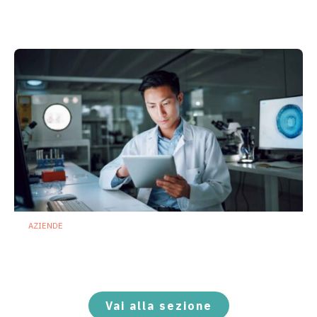
mercato
28 Luglio 2026
AZIENDE
Ibezapolstat, Acurx prepara il salto
nella CDI recidivante puntando sulla
preservazione del microbioma
21 Luglio 2026
Vai alla sezione