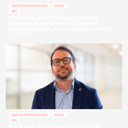
GASTROENTEROLOGIA
VIDEO
IBS
Sindrome dell’intestino irritabile:
diagnosi accurata e trattamento
personalizzato, oltre i luoghi comuni
21 Luglio 2026
GASTROENTEROLOGIA
VIDEO
IBS
Sindrome dell’intestino irritabile: