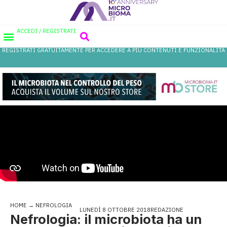
ACCEDI / REGISTRATI
REGISTRATI GRATUITAMENTE PER ACCEDERE A PIÙ CONTENUTI E FUNZIONALITÀ
AREA PROFESSIONISTI
DATABASE PROBIOTICI
CANALE FARMACIA
REFERENZE IN FARMACIA
HOME
→
NEFROLOGIA
LUNEDÌ 8 OTTOBRE 2018
REDAZIONE
Nefrologia: il microbiota ha un