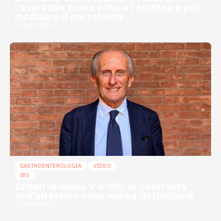
l’esercizio fisico riduce i sintomi e può
modulare il microbiota
19 Luglio 2026
GASTROENTEROLOGIA
VIDEO
IBS
Criteri di Roma V e IBS: la centralità
dell’intestino nella nuova definizione
17 Luglio 2026