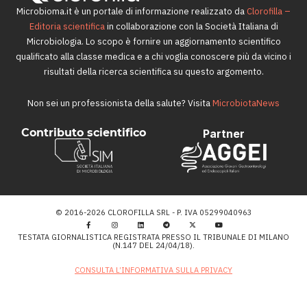
Microbioma.it è un portale di informazione realizzato da
Clorofilla –
Editoria scientifica
in collaborazione con la Società Italiana di
Microbiologia. Lo scopo è fornire un aggiornamento scientifico
qualificato alla classe medica e a chi voglia conoscere più da vicino i
risultati della ricerca scientifica su questo argomento.
Non sei un professionista della salute? Visita
MicrobiotaNews
Contributo scientifico
Partner
© 2016-2026 CLOROFILLA SRL - P. IVA 05299040963
TESTATA GIORNALISTICA REGISTRATA PRESSO IL TRIBUNALE DI MILANO
(N.147 DEL 24/04/18).
CONSULTA L’INFORMATIVA SULLA PRIVACY