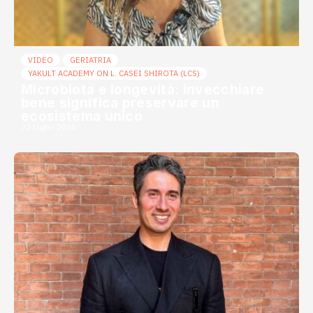
VIDEO
GERIATRIA
YAKULT ACADEMY ON L. CASEI SHIROTA (LCS)
Microbiota e longevità: invecchiare
bene significa preservare un
ecosistema unico
22 Luglio 2026