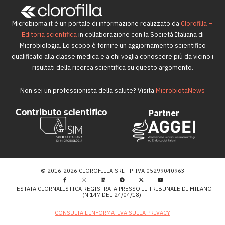
Microbioma.it è un portale di informazione realizzato da
Clorofilla –
Editoria scientifica
in collaborazione con la Società Italiana di
Microbiologia. Lo scopo è fornire un aggiornamento scientifico
qualificato alla classe medica e a chi voglia conoscere più da vicino i
risultati della ricerca scientifica su questo argomento.
Non sei un professionista della salute? Visita
MicrobiotaNews
Contributo scientifico
Partner
© 2016-2026 CLOROFILLA SRL - P. IVA 05299040963
TESTATA GIORNALISTICA REGISTRATA PRESSO IL TRIBUNALE DI MILANO
(N.147 DEL 24/04/18).
CONSULTA L’INFORMATIVA SULLA PRIVACY