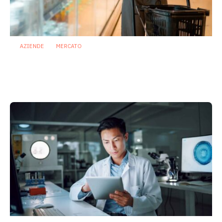
AZIENDE
MERCATO
Prodotti biotici e GDO: free from,
fermenti lattici e petcare ridisegnano il
mercato
28 Luglio 2026