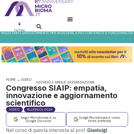
ENTRA
REGISTRATI GRATUITAMENTE PER ACCEDERE A PIÙ CONTENUTI E FUNZIONALITÀ
HOME
→
VIDEO
GIOVEDÌ 3 APRILE 2025
REDAZIONE
Congresso SIAIP: empatia,
innovazione e aggiornamento
scientifico
VIDEO
ALLERGOLOGIA
Segui Microbioma.it su
Scegli Microbioma.it come
Google Discover
fonte preferita
​​Nel corso di questa intervista al prof.
Gianluigi