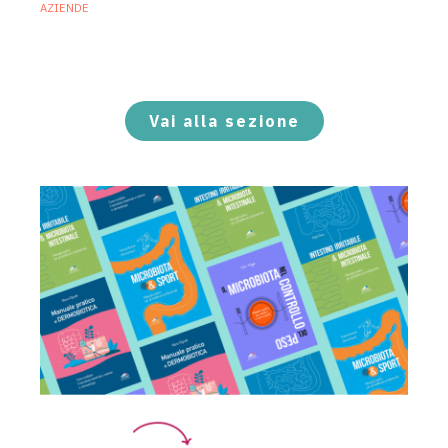
AZIENDE
Ibezapolstat, Acurx prepara il salto
nella CDI recidivante puntando sulla
preservazione del microbioma
21 Luglio 2026
Vai alla sezione