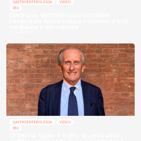
GASTROENTEROLOGIA
VIDEO
IBS
Sindrome dell’intestino irritabile:
l’esercizio fisico riduce i sintomi e può
modulare il microbiota
19 Luglio 2026
GASTROENTEROLOGIA
VIDEO
IBS
Criteri di Roma V e IBS: la centralità