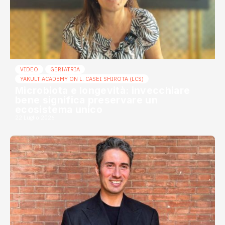
VIDEO
GERIATRIA
YAKULT ACADEMY ON L. CASEI SHIROTA (LCS)
Microbiota e longevità: invecchiare
bene significa preservare un
ecosistema unico
22 Luglio 2026