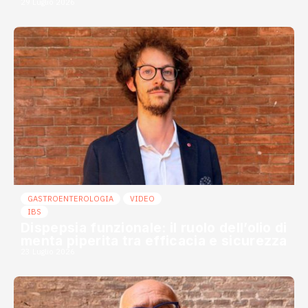
29 Luglio 2026
GASTROENTEROLOGIA
VIDEO
IBS
Dispepsia funzionale: il ruolo dell’olio di
menta piperita tra efficacia e sicurezza
23 Luglio 2026