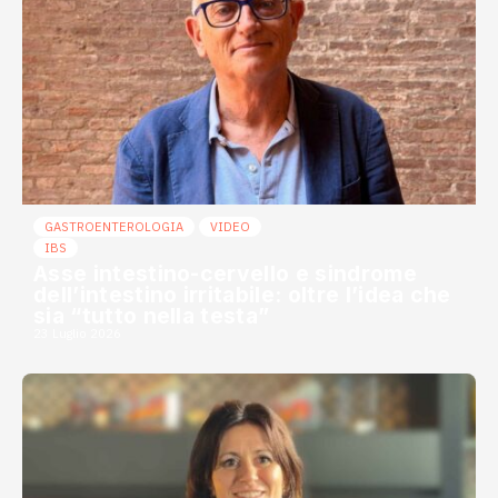
GASTROENTEROLOGIA
VIDEO
IBS
Asse intestino-cervello e sindrome
dell’intestino irritabile: oltre l’idea che
sia “tutto nella testa”
23 Luglio 2026