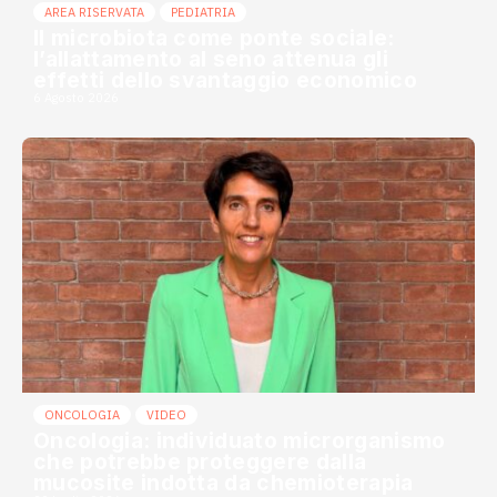
AREA RISERVATA
PEDIATRIA
Il microbiota come ponte sociale:
l’allattamento al seno attenua gli
effetti dello svantaggio economico
6 Agosto 2026
ONCOLOGIA
VIDEO
Oncologia: individuato microrganismo
che potrebbe proteggere dalla
mucosite indotta da chemioterapia