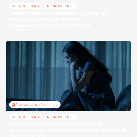
AREA RISERVATA
NEUROSCIENZE
Asse intestino cervello: come gli
antipsicotici potrebbero
compromettere la memoria
27 Luglio 2026
Riservato ai professionisti
AREA RISERVATA
NEUROSCIENZE
Dal microbiota al cervello: così i
bifidobatteri potrebbero contrastare la
depressione