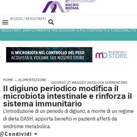
ACCEDI / REGISTRATI
REGISTRATI GRATUITAMENTE PER ACCEDERE A PIÙ CONTENUTI E FUNZIONALITÀ
AREA PROFESSIONISTI
DATABASE PROBIOTICI
CANALE FARMACIA
REFERENZE IN FARMACIA
HOME
→
ALIMENTAZIONE
GIOVEDÌ 27 MAGGIO 2021
LUCA SORRENTINO
Il digiuno periodico modifica il
microbiota intestinale e rinforza il
sistema immunitario
L'introduzione di un periodo di digiuno, a monte di un regime
di dieta DASH, apporta benefici in pazienti affetti da
sindrome metabolica.
Condividi