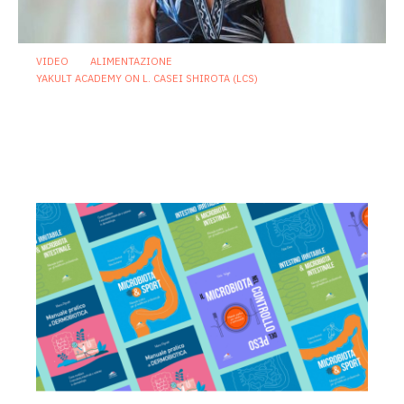
VIDEO
ALIMENTAZIONE
YAKULT ACADEMY ON L. CASEI SHIROTA (LCS)
Nutrizione di genere e microbiota:
perché la salute della donna va letta
lungo tutto l’arco della vita
24 Giugno 2026