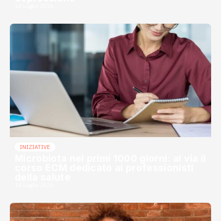
24 Luglio 2026
INIZIATIVE
Microbiota nei primi 1000 giorni: al via il
corso ECM dedicato ai professionisti
della salute
24 Luglio 2026