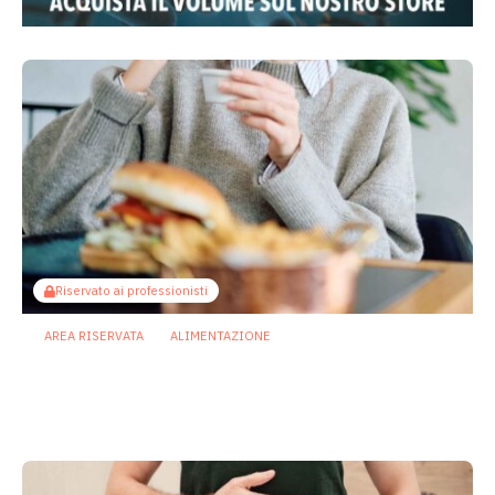
Riservato ai professionisti
AREA RISERVATA
ALIMENTAZIONE
Diete ricche di grassi: così microbiota
e infiammazione indeboliscono le
difese intestinali
20 Luglio 2026