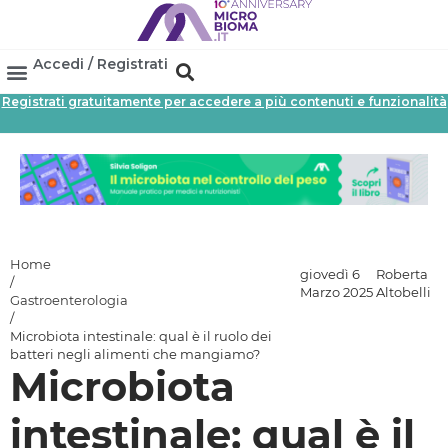
Accedi / Registrati
Registrati gratuitamente per accedere a più contenuti e funzionalità
Area Professionisti
Database Probiotici
Canale Farmacia
Referenze In Farmacia
Home
giovedì 6
Roberta
/
Marzo 2025
Altobelli
Gastroenterologia
/
Microbiota intestinale: qual è il ruolo dei
batteri negli alimenti che mangiamo?
Microbiota
intestinale: qual è il