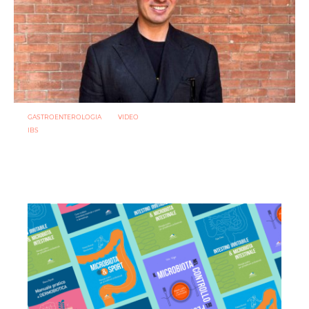
GASTROENTEROLOGIA
VIDEO
IBS
Sindrome dell’intestino irritabile: diagnosi accurata e
trattamento personalizzato, oltre i luoghi comuni
21 LUGLIO 2026