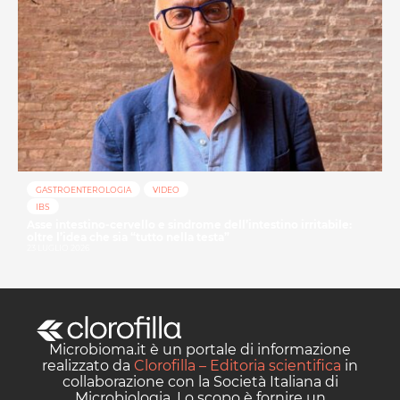
GASTROENTEROLOGIA
VIDEO
IBS
Asse intestino-cervello e sindrome dell’intestino irritabile:
oltre l’idea che sia “tutto nella testa”
23 LUGLIO 2026
Microbioma.it è un portale di informazione
realizzato da
Clorofilla – Editoria scientifica
in
collaborazione con la Società Italiana di
Microbiologia. Lo scopo è fornire un