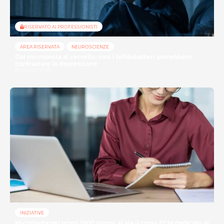
RISERVATO AI PROFESSIONISTI
AREA RISERVATA
NEUROSCIENZE
Dal microbiota al cervello: così i bifidobatteri potrebbero
contrastare la depressione
24 LUGLIO 2026
INIZIATIVE
Microbiota nei primi 1000 giorni: al via il corso ECM dedicato ai