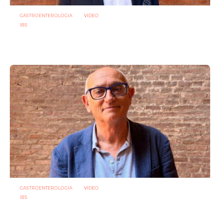
GASTROENTEROLOGIA
VIDEO
IBS
Dispepsia funzionale: il ruolo dell’olio di menta piperita tra
efficacia e sicurezza
23 LUGLIO 2026
GASTROENTEROLOGIA
VIDEO
IBS
Asse intestino-cervello e sindrome dell’intestino irritabile:
oltre l’idea che sia “tutto nella testa”
23 LUGLIO 2026