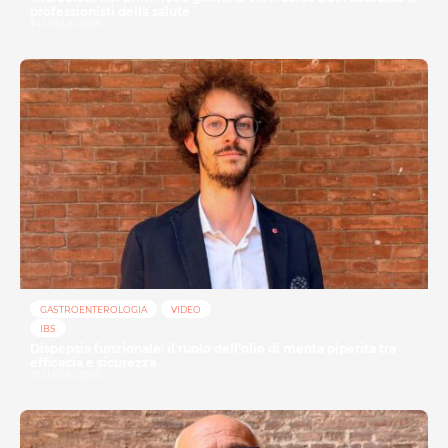
professionisti della salute
24 LUGLIO 2026
GASTROENTEROLOGIA
VIDEO
IBS
Dispepsia funzionale: il ruolo dell’olio di menta piperita tra
efficacia e sicurezza
23 LUGLIO 2026