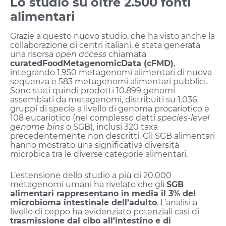
Lo studio su oltre 2.500 fonti
alimentari
Grazie a questo nuovo studio, che ha visto anche la
collaborazione di centri italiani, è stata generata
una risorsa
open access
chiamata
curatedFoodMetagenomicData (cFMD)
,
integrando 1.950 metagenomi alimentari di nuova
sequenza e 583 metagenomi alimentari pubblici.
Sono stati quindi prodotti 10.899 genomi
assemblati da metagenomi, distribuiti su 1.036
gruppi di specie a livello di genoma procariotico e
108 eucariotico (nel complesso detti
species-level
genome bins
o SGB), inclusi 320 taxa
precedentemente non descritti. Gli SGB alimentari
hanno mostrato una significativa diversità
microbica tra le diverse categorie alimentari.
L’estensione dello studio a più di 20.000
metagenomi umani ha rivelato che gli
SGB
alimentari rappresentano in media il 3% del
microbioma intestinale dell’adulto
. L’analisi a
livello di ceppo ha evidenziato potenziali casi di
trasmissione dal cibo all’intestino e di