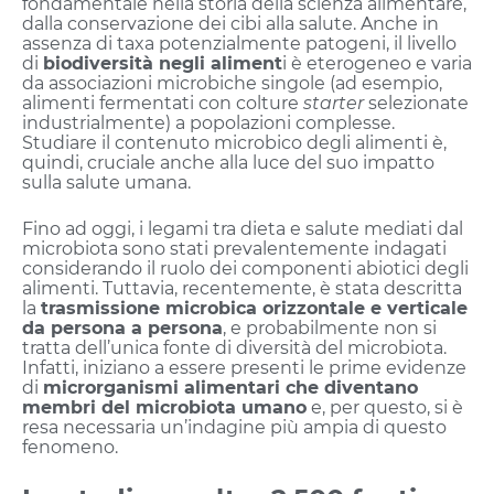
fondamentale nella storia della scienza alimentare,
dalla conservazione dei cibi alla salute. Anche in
assenza di taxa potenzialmente patogeni, il livello
di
biodiversità negli aliment
i è eterogeneo e varia
da associazioni microbiche singole (ad esempio,
alimenti fermentati con colture
starter
selezionate
industrialmente) a popolazioni complesse.
Studiare il contenuto microbico degli alimenti è,
quindi, cruciale anche alla luce del suo impatto
sulla salute umana.
Fino ad oggi, i legami tra dieta e salute mediati dal
microbiota sono stati prevalentemente indagati
considerando il ruolo dei componenti abiotici degli
alimenti. Tuttavia, recentemente, è stata descritta
la
trasmissione microbica orizzontale e verticale
da persona a persona
, e probabilmente non si
tratta dell’unica fonte di diversità del microbiota.
Infatti, iniziano a essere presenti le prime evidenze
di
microrganismi alimentari che diventano
membri del microbiota umano
e, per questo, si è
resa necessaria un’indagine più ampia di questo
fenomeno.