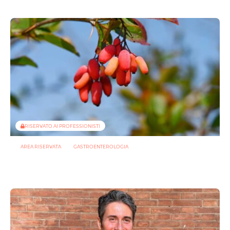
RISERVATO AI PROFESSIONISTI
AREA RISERVATA
GASTROENTEROLOGIA
Berberina e IBD: dal microbiota alla barriera intestinale, un
potenziale alleato contro l’infiammazione
23 LUGLIO 2026