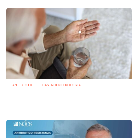
ANTIBIOTICI
GASTROENTEROLOGIA
Diarrea da antibiotici: il razionale
biologico e clinico di Lactobacillus
rhamnosus GG
18 Marzo 2026