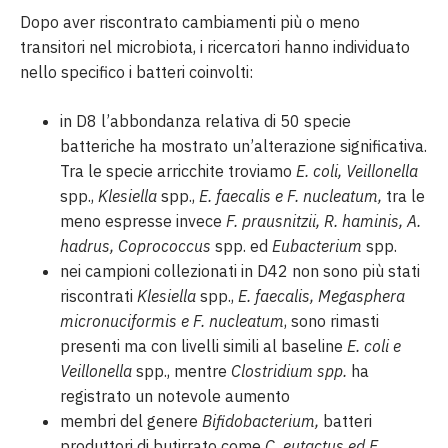
Dopo aver riscontrato cambiamenti più o meno
transitori nel microbiota, i ricercatori hanno individuato
nello specifico i batteri coinvolti:
in D8 l’abbondanza relativa di 50 specie
batteriche ha mostrato un’alterazione significativa.
Tra le specie arricchite troviamo
E. coli, Veillonella
spp.,
Klesiella
spp.,
E. faecalis e F. nucleatum,
tra le
meno espresse invece
F. prausnitzii, R. haminis, A.
hadrus, Coprococcus
spp. ed
Eubacterium
spp.
nei campioni collezionati in D42 non sono più stati
riscontrati
Klesiella
spp.,
E. faecalis, Megasphera
micronuciformis e F. nucleatum
, sono rimasti
presenti ma con livelli simili al baseline
E. coli e
Veillonella
spp., mentre
Clostridium spp.
ha
registrato un notevole aumento
membri del genere
Bifidobacterium,
batteri
produttori di butirrato come
C. eutactus ed E.