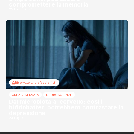
compromettere la memoria
27 Luglio 2026
Riservato ai professionisti
AREA RISERVATA
NEUROSCIENZE
Dal microbiota al cervello: così i
bifidobatteri potrebbero contrastare la
depressione
24 Luglio 2026