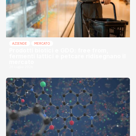
AZIENDE
MERCATO
Prodotti biotici e GDO: free from,
fermenti lattici e petcare ridisegnano il
mercato
28 Luglio 2026