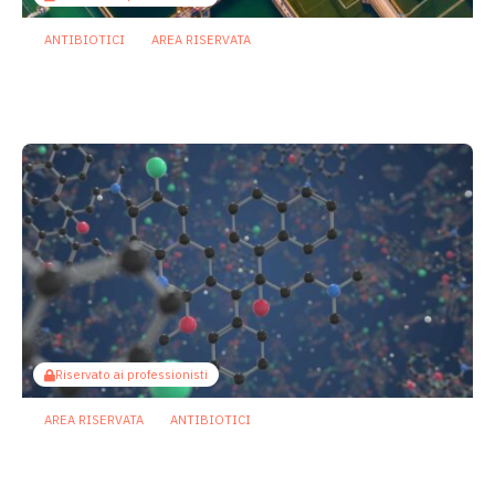
ANTIBIOTICI
AREA RISERVATA
Antibioticoresistenza: nelle acque
reflue un serbatoio invisibile di geni
3 Agosto 2026
Riservato ai professionisti
AREA RISERVATA
ANTIBIOTICI
La curcumina potenzia la bedaquilina
contro Mycobacterium abscessus
28 Luglio 2026