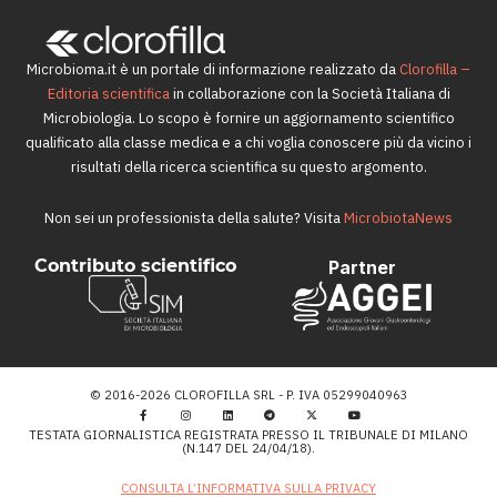
Microbioma.it è un portale di informazione realizzato da
Clorofilla –
Editoria scientifica
in collaborazione con la Società Italiana di
Microbiologia. Lo scopo è fornire un aggiornamento scientifico
qualificato alla classe medica e a chi voglia conoscere più da vicino i
risultati della ricerca scientifica su questo argomento.
Non sei un professionista della salute? Visita
MicrobiotaNews
Contributo scientifico
Partner
© 2016-2026 CLOROFILLA SRL - P. IVA 05299040963
TESTATA GIORNALISTICA REGISTRATA PRESSO IL TRIBUNALE DI MILANO
(N.147 DEL 24/04/18).
CONSULTA L’INFORMATIVA SULLA PRIVACY