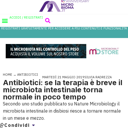
ACCEDI / REGISTRATI
REGISTRATI GRATUITAMENTE PER ACCEDERE A PIÙ CONTENUTI E FUNZIONALITÀ
AREA PROFESSIONISTI
DATABASE PROBIOTICI
CANALE FARMACIA
REFERENZE IN FARMACIA
HOME
→
ANTIBIOTICI
MARTEDÌ 21 MAGGIO 2019
SILVIA RADREZZA
Antibiotici: se la terapia è breve il
microbiota intestinale torna
normale in poco tempo
Secondo uno studio pubblicato su Nature Microbiology il
microbiota intestinale in disbiosi riesce a tornare normale
in un mese e mezzo.
Condividi