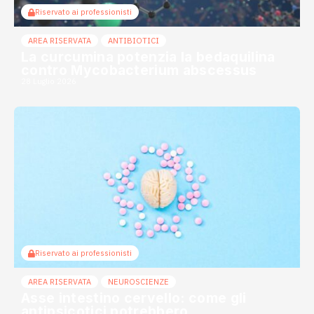
Riservato ai professionisti
AREA RISERVATA
ANTIBIOTICI
La curcumina potenzia la bedaquilina
contro Mycobacterium abscessus
28 Luglio 2026
Riservato ai professionisti
AREA RISERVATA
NEUROSCIENZE
Asse intestino cervello: come gli
antipsicotici potrebbero