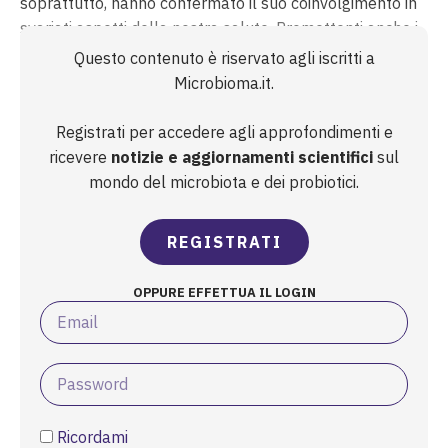
soprattutto, hanno confermato il suo coinvolgimento in
svariati aspetti della nostra salute. Promettenti anche i
risultati del supplemento probiotico in attività sportive,
Questo contenuto è riservato agli iscritti a
nonostante le evidenze siano, per ora, scarse. Lo scopo
Microbioma.it.
di questo lavoro...
Registrati per accedere agli approfondimenti e
ricevere
notizie e aggiornamenti scientifici
sul
mondo del microbiota e dei probiotici.
REGISTRATI
OPPURE EFFETTUA IL LOGIN
Ricordami