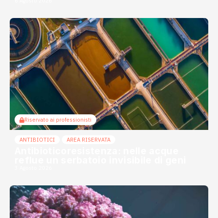
6 Agosto 2026
Riservato ai professionisti
ANTIBIOTICI
AREA RISERVATA
Antibioticoresistenza: nelle acque
reflue un serbatoio invisibile di geni
3 Agosto 2026