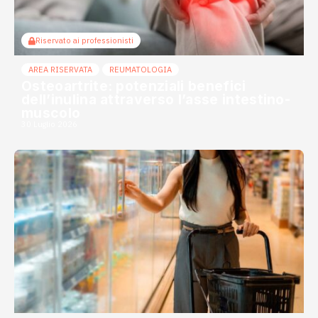
Riservato ai professionisti
AREA RISERVATA
REUMATOLOGIA
Osteoartrite: potenziali benefici
dell’inulina attraverso l’asse intestino-
muscolo
30 Luglio 2026