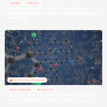
AZIENDE
MERCATO
Prodotti biotici e GDO: free from,
fermenti lattici e petcare ridisegnano il
mercato
28 Luglio 2026
Riservato ai professionisti
AREA RISERVATA
ANTIBIOTICI
La curcumina potenzia la bedaquilina
contro Mycobacterium abscessus
28 Luglio 2026