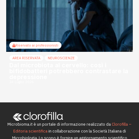
Riservato ai professionisti
AREA RISERVATA
NEUROSCIENZE
Dal microbiota al cervello: così i
bifidobatteri potrebbero contrastare la
depressione
24 Luglio 2026
Microbioma.it è un portale di informazione realizzato da
Clorofilla –
Editoria scientifica
in collaborazione con la Società Italiana di
Microbiologia. Lo scopo è fornire un aggiornamento scientifico