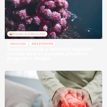
Riservato ai professionisti
ONCOLOGIA
AREA RISERVATA
Tumori maschili e femminili ospitano
microbi diversi: possibili effetti su
prognosi e terapie
31 Luglio 2026