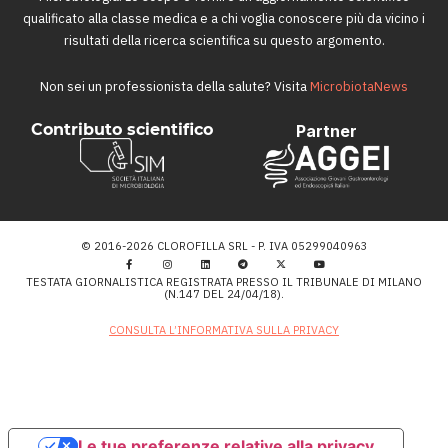
qualificato alla classe medica e a chi voglia conoscere più da vicino i
risultati della ricerca scientifica su questo argomento.
Non sei un professionista della salute? Visita
MicrobiotaNews
Contributo scientifico
Partner
© 2016-2026 CLOROFILLA SRL - P. IVA 05299040963
TESTATA GIORNALISTICA REGISTRATA PRESSO IL TRIBUNALE DI MILANO
(N.147 DEL 24/04/18).
CONSULTA L’INFORMATIVA SULLA PRIVACY
Le tue preferenze relative alla privacy