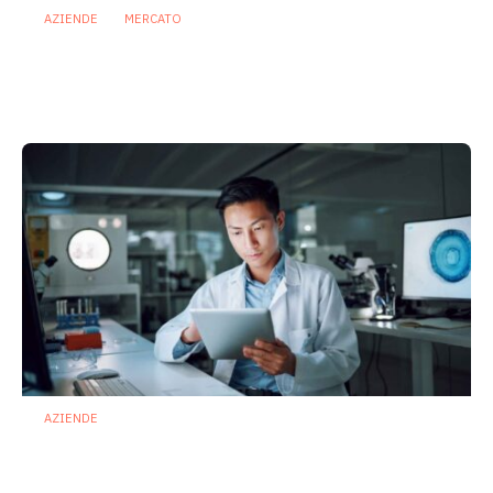
AZIENDE
MERCATO
Prodotti biotici e GDO: free from,
fermenti lattici e petcare ridisegnano il
mercato
28 Luglio 2026
AZIENDE
Ibezapolstat, Acurx prepara il salto
nella CDI recidivante puntando sulla
preservazione del microbioma