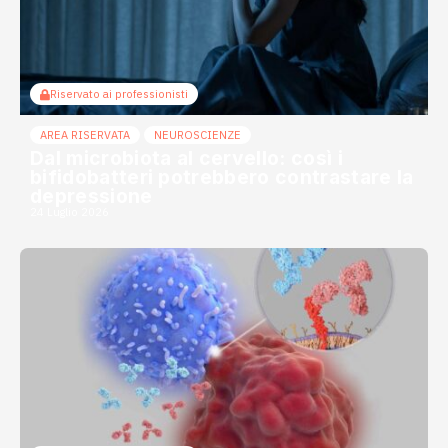
Riservato ai professionisti
AREA RISERVATA
NEUROSCIENZE
Dal microbiota al cervello: così i
bifidobatteri potrebbero contrastare la
depressione
24 Luglio 2026