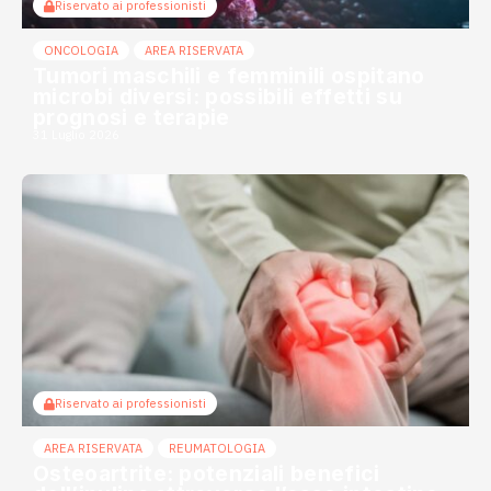
Riservato ai professionisti
ONCOLOGIA
AREA RISERVATA
Tumori maschili e femminili ospitano
microbi diversi: possibili effetti su
prognosi e terapie
31 Luglio 2026
Riservato ai professionisti
AREA RISERVATA
REUMATOLOGIA
Osteoartrite: potenziali benefici