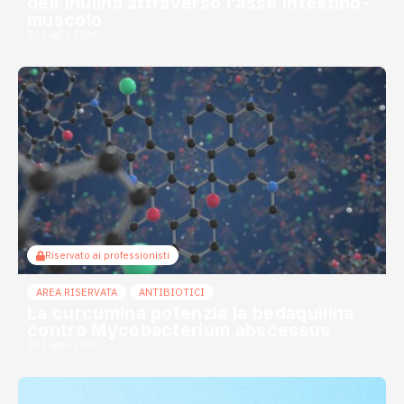
dell’inulina attraverso l’asse intestino-
muscolo
30 Luglio 2026
Riservato ai professionisti
AREA RISERVATA
ANTIBIOTICI
La curcumina potenzia la bedaquilina
contro Mycobacterium abscessus
28 Luglio 2026