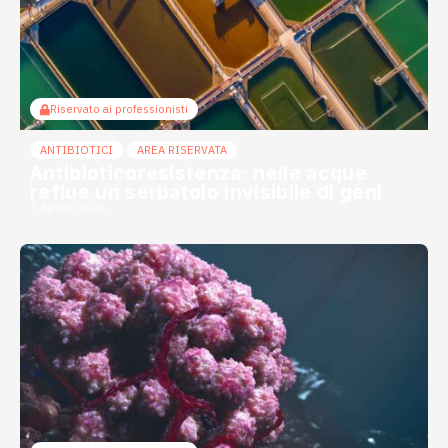
Riservato ai professionisti
ANTIBIOTICI
AREA RISERVATA
Antibioticoresistenza: nelle acque
reflue un serbatoio invisibile di geni
3 Agosto 2026