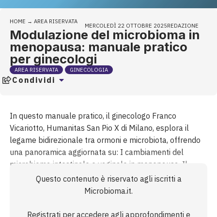
HOME
→
AREA RISERVATA
MERCOLEDÌ 22 OTTOBRE 2025
REDAZIONE
Modulazione del microbioma in
menopausa: manuale pratico
per ginecologi
AREA RISERVATA
GINECOLOGIA
Condividi
In questo manuale pratico, il ginecologo Franco
Vicariotto, Humanitas San Pio X di Milano, esplora il
legame bidirezionale tra ormoni e microbiota, offrendo
una panoramica aggiornata su: I cambiamenti del
microbioma intestinale e vaginale in menopausa. Il
potenziale di probiotici, prebiotici, simbiotici e postbiotici.
Questo contenuto è riservato agli iscritti a
Le evidenze cliniche più recenti per un approccio
Microbioma.it.
integrato. Scarica gratuitamente l’instant book
Registrati per accedere agli approfondimenti e