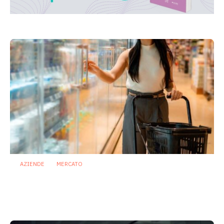
AZIENDE
MERCATO
Prodotti biotici e GDO: free from,
fermenti lattici e petcare ridisegnano il
mercato
28 Luglio 2026