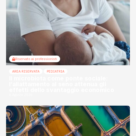
Riservato ai professionisti
AREA RISERVATA
PEDIATRIA
Il microbiota come ponte sociale:
l’allattamento al seno attenua gli
effetti dello svantaggio economico
6 Agosto 2026