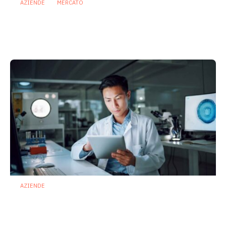
AZIENDE
MERCATO
Prodotti biotici e GDO: free from,
fermenti lattici e petcare ridisegnano il
mercato
28 Luglio 2026
AZIENDE
Ibezapolstat, Acurx prepara il salto
nella CDI recidivante puntando sulla
preservazione del microbioma
21 Luglio 2026