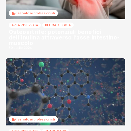
Riservato ai professionisti
AREA RISERVATA
REUMATOLOGIA
Osteoartrite: potenziali benefici
dell’inulina attraverso l’asse intestino-
muscolo
30 Luglio 2026
Riservato ai professionisti