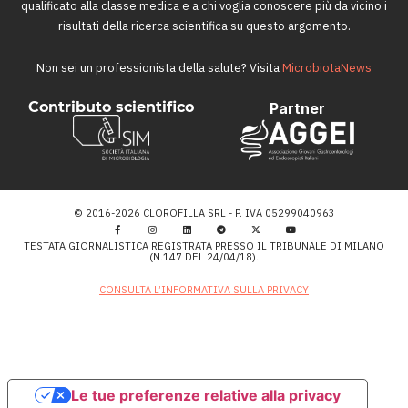
qualificato alla classe medica e a chi voglia conoscere più da vicino i
risultati della ricerca scientifica su questo argomento.
Non sei un professionista della salute? Visita
MicrobiotaNews
Contributo scientifico
Partner
© 2016-2026 CLOROFILLA SRL - P. IVA 05299040963
TESTATA GIORNALISTICA REGISTRATA PRESSO IL TRIBUNALE DI MILANO
(N.147 DEL 24/04/18).
CONSULTA L’INFORMATIVA SULLA PRIVACY
Le tue preferenze relative alla privacy