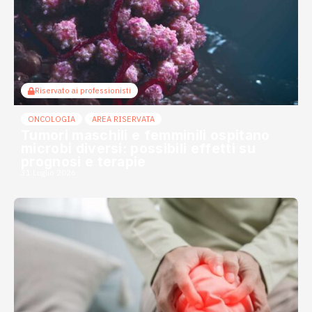
Riservato ai professionisti
ONCOLOGIA
AREA RISERVATA
Tumori maschili e femminili ospitano
microbi diversi: possibili effetti su
prognosi e terapie
31 Luglio 2026