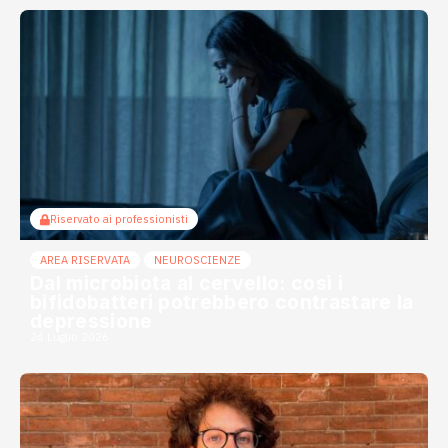
Riservato ai professionisti
AREA RISERVATA
NEUROSCIENZE
Dal microbiota al cervello: così i
bifidobatteri potrebbero contrastare la
depressione
24 Luglio 2026