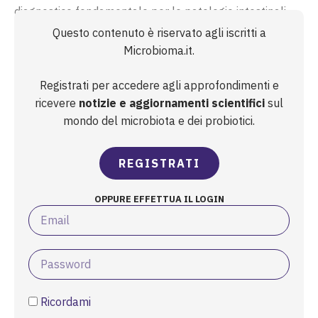
diagnostico fondamentale per le patologie intestinali,
che richiede un’efficace preparazione intestinale,
Questo contenuto è riservato agli iscritti a
spesso ottenuta con polietilenglicole (PEG). Il PEG può
Microbioma.it.
alterare l’ambiente del colon e, di...
Registrati per accedere agli approfondimenti e
ricevere
notizie e aggiornamenti scientifici
sul
mondo del microbiota e dei probiotici.
REGISTRATI
OPPURE EFFETTUA IL LOGIN
Ricordami