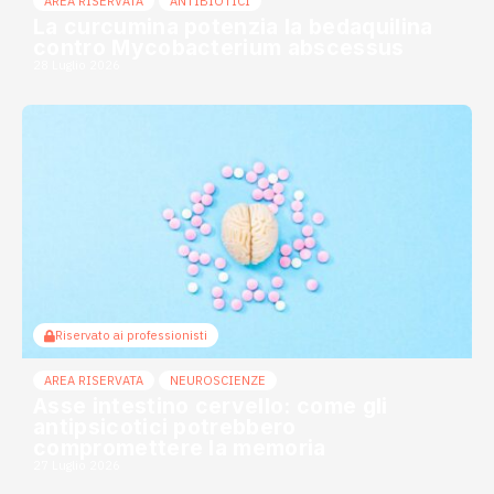
AREA RISERVATA
ANTIBIOTICI
La curcumina potenzia la bedaquilina
contro Mycobacterium abscessus
28 Luglio 2026
Riservato ai professionisti
AREA RISERVATA
NEUROSCIENZE
Asse intestino cervello: come gli
antipsicotici potrebbero
compromettere la memoria
27 Luglio 2026