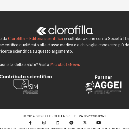
to da
Clorofilla – Editoria scientifica
in collaborazione con la Società Ita
ientifico qualificato alla classe medica e a chi voglia conoscere più da 
a ricerca scientifica su questo argomento.
ionista della salute? Visita
MicrobiotaNews
Contributo scientifico
Partner
© 2016-2026 CLOROFILLA SRL - P. IVA 05299040963