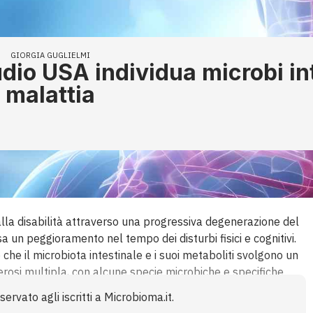
GIORGIA GUGLIELMI
udio USA individua microbi int
 malattia
alla disabilità attraverso una progressiva degenerazione del
 un peggioramento nel tempo dei disturbi fisici e cognitivi.
che il microbiota intestinale e i suoi metaboliti svolgono un
lerosi multipla, con alcune specie microbiche e specifiche
nto dei sintomi. I risultati, pubblicati su Cell Reports
ervato agli iscritti a Microbioma.it.
ta intestinale giocano un ruolo nella progressione della