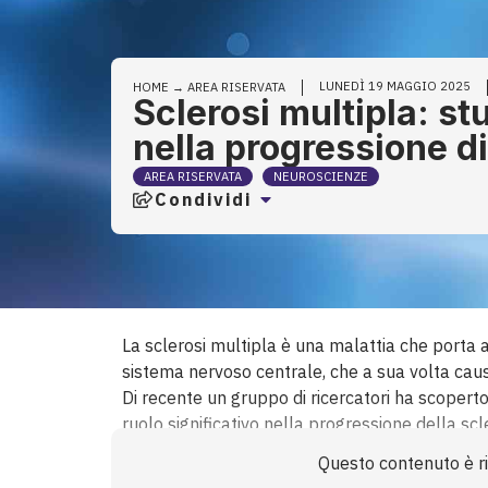
LUNEDÌ 19 MAGGIO 2025
HOME
→
AREA RISERVATA
Sclerosi multipla: st
nella progressione di
AREA RISERVATA
NEUROSCIENZE
Condividi
La sclerosi multipla è una malattia che porta 
sistema nervoso centrale, che a sua volta causa
Di recente un gruppo di ricercatori ha scoperto 
ruolo significativo nella progressione della sc
alterazioni metaboliche correlate al peggiorame
Questo contenuto è ris
Medicine, indicano che alterazioni del microbio