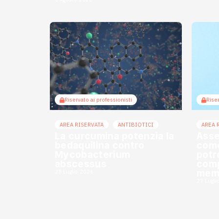
Riservato ai professionisti
Riser
AREA RISERVATA
ANTIBIOTICI
AREA 
La curcumina potenzia la
Asse
bedaquilina contro
come
Mycobacterium
potr
abscessus
comp
mem
28 Luglio 2026
27 Lugli