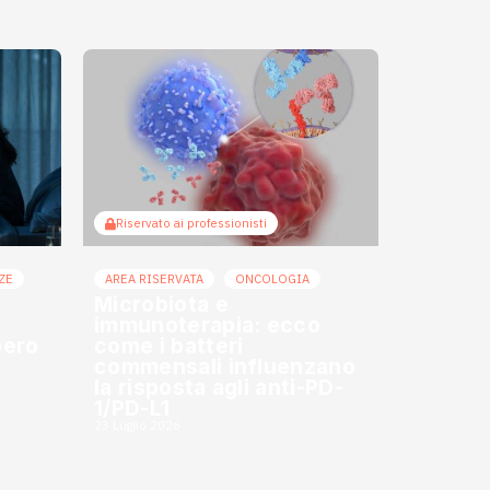
Riservato ai professionisti
ZE
AREA RISERVATA
ONCOLOGIA
Microbiota e
immunoterapia: ecco
bero
come i batteri
commensali influenzano
la risposta agli anti-PD-
1/PD-L1
23 Luglio 2026