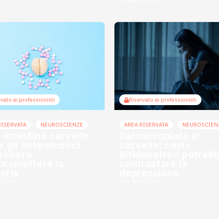
vato ai professionisti
Riservato ai professionisti
RISERVATA
NEUROSCIENZE
AREA RISERVATA
NEUROSCIEN
 intestino cervello:
Dal microbiota al
 gli antipsicotici
cervello: così i
ebbero
bifidobatteri potreb
romettere la
contrastare la
oria
depressione
o 2026
24 Luglio 2026