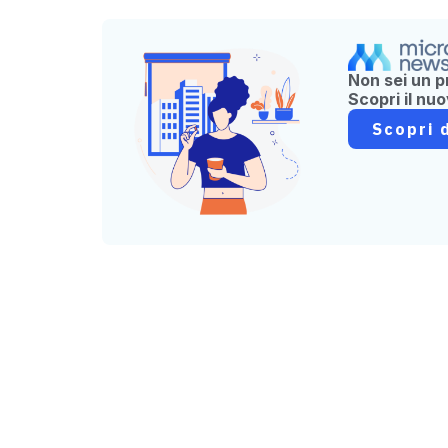
Non sei un p
Scopri il nu
Scopri d