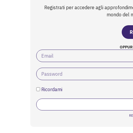
sclerosi multipla, sugg...
Registrati per accedere agli approfondim
mondo del mi
R
OPPUR
Ricordami
R