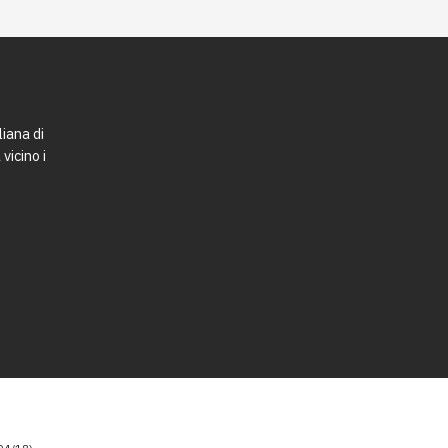
liana di
vicino i