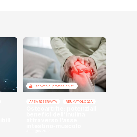
Riservato ai professionisti
AREA RISERVATA
REUMATOLOGIA
Osteoartrite: potenziali
benefici dell’inulina
bili
attraverso l’asse
intestino-muscolo
30 Luglio 2026