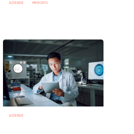
AZIENDE
MERCATO
Prodotti biotici e GDO: free
from, fermenti lattici e petcare
ridisegnano il mercato
28 Luglio 2026
AZIENDE
Ibezapolstat, Acurx prepara il
salto nella CDI recidivante
puntando sulla preservazione