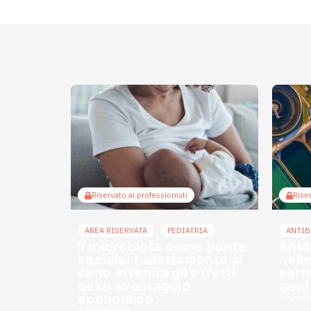
Riservato ai professionisti
Riser
AREA RISERVATA
PEDIATRIA
ANTIB
Il microbiota come ponte
Anti
sociale: l’allattamento al
nell
seno attenua gli effetti
serba
dello svantaggio
geni
economico
3 Agost
6 Agosto 2026