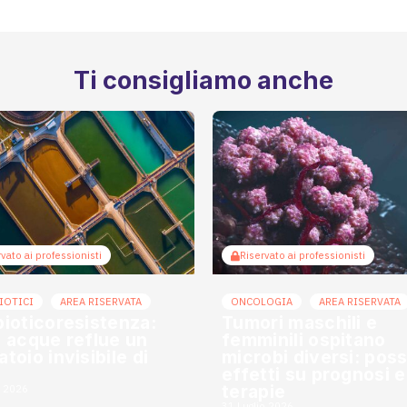
Ti consigliamo anche
vato ai professionisti
Riservato ai professionisti
IOTICI
AREA RISERVATA
ONCOLOGIA
AREA RISERVATA
bioticoresistenza:
Tumori maschili e
e acque reflue un
femminili ospitano
toio invisibile di
microbi diversi: possi
effetti su prognosi e
terapie
o 2026
31 Luglio 2026