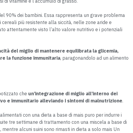
tesi di vitamine e l’accumulo di grasso.
iù del 90% dei bambini. Essa rappresenta un grave problema
cereali più resistente alla siccità, nelle zone aride e
ato attentamente visto l’alto valore nutritivo e i potenziali
acità del miglio di mantenere equilibrata la glicemia,
re la funzione immunitaria
, paragonandolo ad un alimento
ipotizzato che
un’integrazione di miglio all’interno dei
o e immunitario alleviando i sintomi di malnutrizione
.
 alimentati con una dieta a base di mais puro per indurre i
guite tre settimane di trattamento con una miscela a base di
a, mentre alcuni suini sono rimasti in dieta a solo mais Un