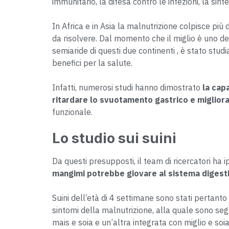
immunitario, la difesa contro le infezioni, la sin
In Africa e in Asia la malnutrizione colpisce p
da risolvere. Dal momento che il miglio è uno dei 
semiaride di questi due continenti , è stato studi
benefici per la salute.
Infatti, numerosi studi hanno dimostrato
la cap
ritardare lo svuotamento gastrico e migliora
funzionale.
Lo studio sui suini
Da questi presupposti, il team di ricercatori ha 
mangimi potrebbe giovare al sistema digestiv
Suini dell’età di 4 settimane sono stati pertanto
sintomi della malnutrizione, alla quale sono se
mais e soia e un’altra integrata con miglio e soi