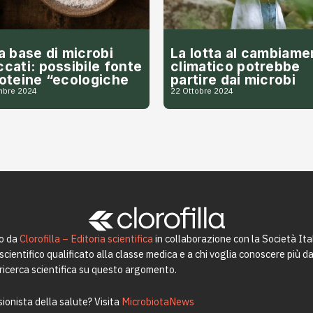
 a base di microbi
La lotta al cambiame
ccati: possibile fonte
climatico potrebbe
roteine “ecologiche
partire dai microbi
mbre 2024
22 Ottobre 2024
to da
Clorofilla – Editoria scientifica
in collaborazione con la Società Ita
ientifico qualificato alla classe medica e a chi voglia conoscere più da 
a ricerca scientifica su questo argomento.
ionista della salute? Visita
MicrobiotaNews