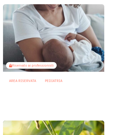
Riservato ai professionisti
AREA RISERVATA
PEDIATRIA
Il microbiota come ponte
sociale: l’allattamento al seno
attenua gli effetti dello
svantaggio economico
6 Agosto 2026