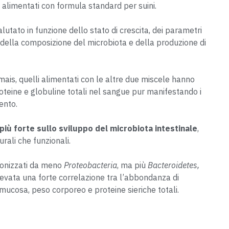
 alimentati con formula standard per suini.
alutato in funzione dello stato di crescita, dei parametri
 della composizione del microbiota e della produzione di
mais, quelli alimentati con le altre due miscele hanno
teine e globuline totali nel sangue pur manifestando i
vento.
più forte sullo sviluppo del microbiota intestinale
,
urali che funzionali.
olonizzati da meno
Proteobacteria
, ma più
Bacteroidetes,
ilevata una forte correlazione tra l’abbondanza di
i mucosa, peso corporeo e proteine ​​sieriche totali.