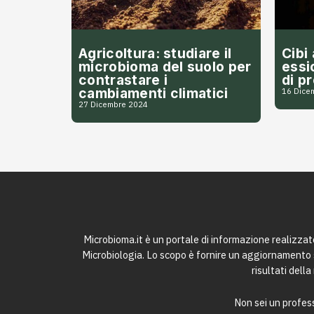
Agricoltura: studiare il
Cibi
microbioma del suolo per
essi
contrastare i
di p
cambiamenti climatici
16 Dice
27 Dicembre 2024
Microbioma.it è un portale di informazione realizza
Microbiologia. Lo scopo è fornire un aggiornamento sc
risultati dell
Non sei un profess