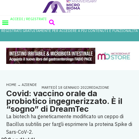
ACCEDI / REGISTRATI
REGISTRATI GRATUITAMENTE PER ACCEDERE A PIÙ CONTENUTI E FUNZIONALITÀ
AREA PROFESSIONISTI
DATABASE PROBIOTICI
CANALE FARMACIA
REFERENZE IN FARMACIA
HOME
→
AZIENDE
MARTEDÌ 18 GENNAIO 2022
REDAZIONE
Covid: vaccino orale da
probiotico ingegnerizzato. È il
“sogno” di DreamTec
La biotech ha geneticamente modificato un ceppo di
Bacillus subtilis per fargli esprimere la proteina Spike di
Sars-CoV-2.