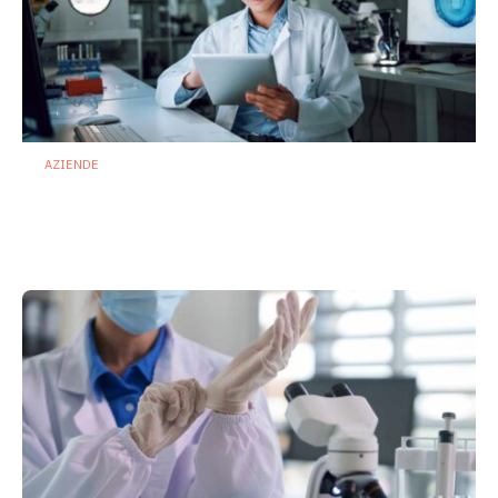
AZIENDE
Ibezapolstat, Acurx prepara il salto
nella CDI recidivante puntando sulla
preservazione del microbioma
21 Luglio 2026