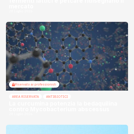
fermenti lattici e petcare ridisegnano il
mercato
28 Luglio 2026
Riservato ai professionisti
AREA RISERVATA
ANTIBIOTICI
La curcumina potenzia la bedaquilina
contro Mycobacterium abscessus
28 Luglio 2026