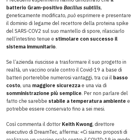
batterio Gram-positivo
Bacillus subtilis
,
geneticamente modificato,
può
esprimere e presentare
il dominio di legame del recettore della proteina spike
del SARS-COV2 sul suo mantello di spore, rilasciarlo
nell’intestino tenue e
stimolare con successo il
sistema immunitario
.
Se l’azienda riuscisse a trasformare il suo progetto in
realtà, un vaccino orale contro il Covid-19 a base di
batteri porterebbe numerosi vantaggi, tra cui il
basso
costo
, una
maggiore sicurezza
e una via di
somministrazione più semplice
. Per non parlare del
fatto che sarebbe
stabile a temperatura
ambiente
e
potrebbe essere conservato fino a sei mesi.
Così commenta il dottor
Keith Kwong
, direttore
esecutivo di DreamTec, afferma: «Ci siamo proposti di
realizzare un vaccino orale contro il COVID-19 in modo