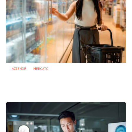
AZIENDE
MERCATO
Prodotti biotici e GDO: free from,
fermenti lattici e petcare ridisegnano il
mercato
28 Luglio 2026