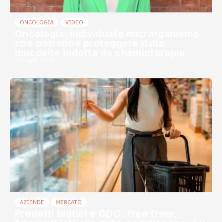
ONCOLOGIA
VIDEO
Oncologia: individuato microrganismo
che potrebbe proteggere dalla
mucosite indotta da chemioterapia
29 Luglio 2026
AZIENDE
MERCATO
Prodotti biotici e GDO: free from,