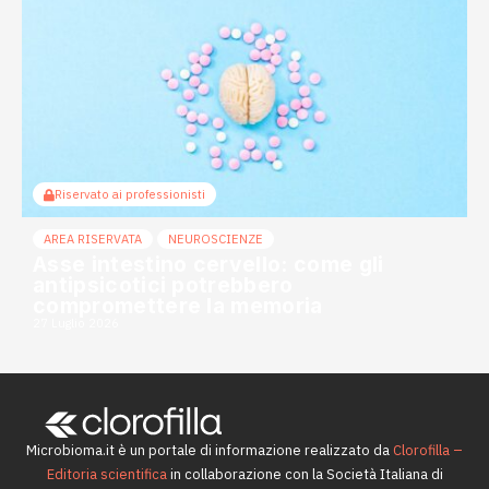
Riservato ai professionisti
AREA RISERVATA
NEUROSCIENZE
Asse intestino cervello: come gli
antipsicotici potrebbero
compromettere la memoria
27 Luglio 2026
Microbioma.it è un portale di informazione realizzato da
Clorofilla –
Editoria scientifica
in collaborazione con la Società Italiana di