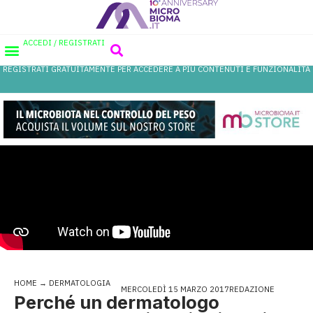
ACCEDI / REGISTRATI
REGISTRATI GRATUITAMENTE PER ACCEDERE A PIÙ CONTENUTI E FUNZIONALITÀ
AREA PROFESSIONISTI
DATABASE PROBIOTICI
CANALE FARMACIA
REFERENZE IN FARMACIA
HOME
→
DERMATOLOGIA
MERCOLEDÌ 15 MARZO 2017
REDAZIONE
Perché un dermatologo