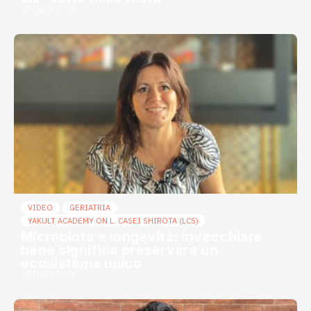
23 Luglio 2026
VIDEO
GERIATRIA
YAKULT ACADEMY ON L. CASEI SHIROTA (LCS)
Microbiota e longevità: invecchiare
bene significa preservare un
ecosistema unico
22 Luglio 2026