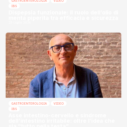
GASTROENTEROLOGIA
VIDEO
IBS
Dispepsia funzionale: il ruolo dell’olio di
menta piperita tra efficacia e sicurezza
23 Luglio 2026
GASTROENTEROLOGIA
VIDEO
IBS
Asse intestino-cervello e sindrome
dell’intestino irritabile: oltre l’idea che
sia “tutto nella testa”