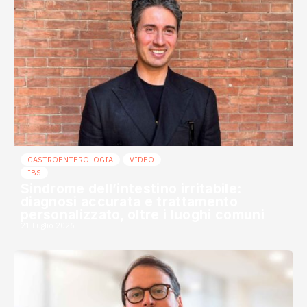
GASTROENTEROLOGIA
VIDEO
IBS
Sindrome dell’intestino irritabile:
diagnosi accurata e trattamento
personalizzato, oltre i luoghi comuni
21 Luglio 2026