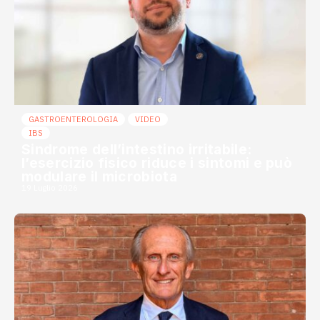
GASTROENTEROLOGIA
VIDEO
IBS
Sindrome dell’intestino irritabile:
l’esercizio fisico riduce i sintomi e può
modulare il microbiota
19 Luglio 2026