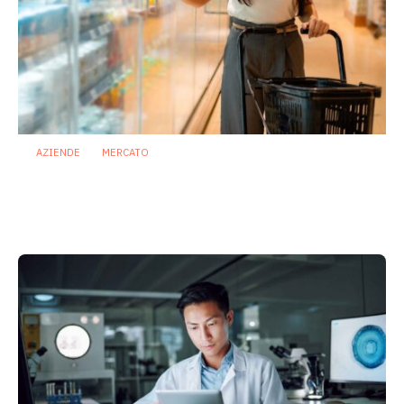
AZIENDE
MERCATO
Prodotti biotici e GDO: free from,
fermenti lattici e petcare ridisegnano il
mercato
28 Luglio 2026