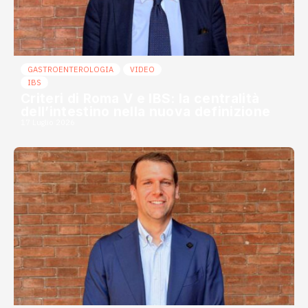
GASTROENTEROLOGIA
VIDEO
IBS
Criteri di Roma V e IBS: la centralità
dell’intestino nella nuova definizione
17 Luglio 2026