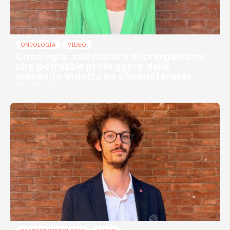
ONCOLOGIA
VIDEO
Oncologia: individuato microrganismo
che potrebbe proteggere dalla
mucosite indotta da chemioterapia
29 Luglio 2026