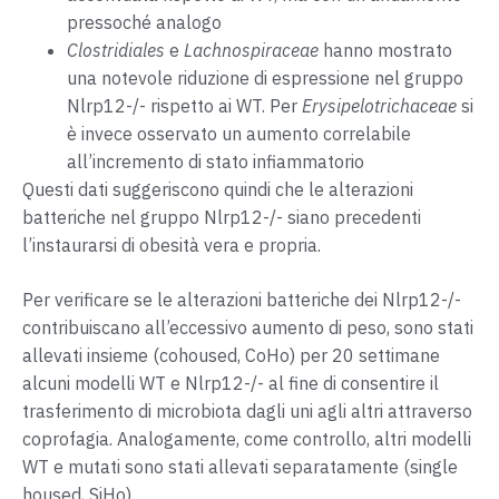
pressoché analogo
Clostridiales
e
Lachnospiraceae
hanno mostrato
una notevole riduzione di espressione nel gruppo
Nlrp12-/- rispetto ai WT. Per
Erysipelotrichaceae
si
è invece osservato un aumento correlabile
all’incremento di stato infiammatorio
Questi dati suggeriscono quindi che le alterazioni
batteriche nel gruppo Nlrp12-/- siano precedenti
l’instaurarsi di obesità vera e propria.
Per verificare se le alterazioni batteriche dei Nlrp12-/-
contribuiscano all’eccessivo aumento di peso, sono stati
allevati insieme (cohoused, CoHo) per 20 settimane
alcuni modelli WT e Nlrp12-/- al fine di consentire il
trasferimento di microbiota dagli uni agli altri attraverso
coprofagia. Analogamente, come controllo, altri modelli
WT e mutati sono stati allevati separatamente (single
housed, SiHo).