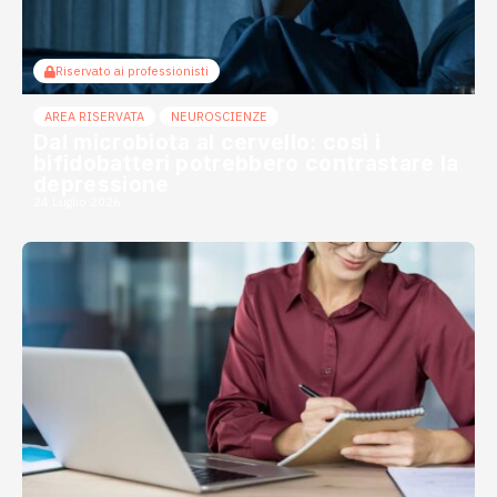
Riservato ai professionisti
AREA RISERVATA
NEUROSCIENZE
Dal microbiota al cervello: così i
bifidobatteri potrebbero contrastare la
depressione
24 Luglio 2026