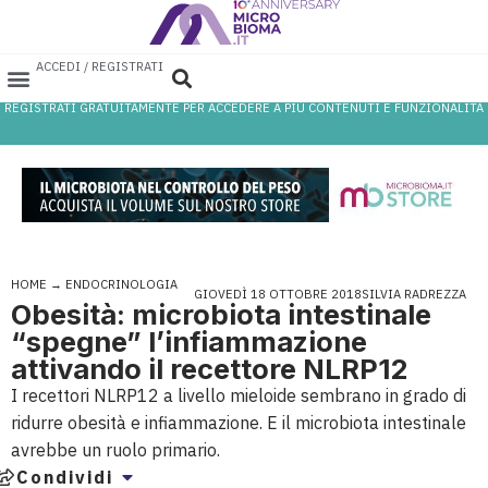
ACCEDI / REGISTRATI
REGISTRATI GRATUITAMENTE PER ACCEDERE A PIÙ CONTENUTI E FUNZIONALITÀ
AREA PROFESSIONISTI
DATABASE PROBIOTICI
CANALE FARMACIA
REFERENZE IN FARMACIA
HOME
→
ENDOCRINOLOGIA
GIOVEDÌ 18 OTTOBRE 2018
SILVIA RADREZZA
Obesità: microbiota intestinale
“spegne” l’infiammazione
attivando il recettore NLRP12
I recettori NLRP12 a livello mieloide sembrano in grado di
ridurre obesità e infiammazione. E il microbiota intestinale
avrebbe un ruolo primario.
Condividi