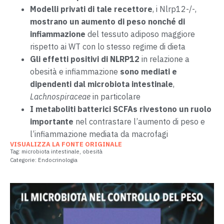
Modelli privati di tale recettore
, i Nlrp12-/-,
mostrano un aumento di peso nonché di
infiammazione
del tessuto adiposo maggiore
rispetto ai WT con lo stesso regime di dieta
Gli effetti positivi di NLRP12
in relazione a
obesità e infiammazione
sono mediati e
dipendenti dal microbiota intestinale
,
Lachnospiraceae
in particolare
I metaboliti batterici SCFAs rivestono un ruolo
importante
nel contrastare l’aumento di peso e
l’infiammazione mediata da macrofagi
VISUALIZZA LA FONTE ORIGINALE
Tag:
microbiota intestinale
,
obesità
Categorie:
Endocrinologia