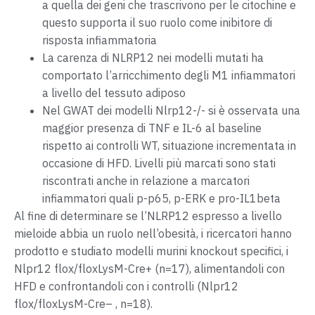
a quella dei geni che trascrivono per le citochine e
questo supporta il suo ruolo come inibitore di
risposta infiammatoria
La carenza di NLRP12 nei modelli mutati ha
comportato l’arricchimento degli M1 infiammatori
a livello del tessuto adiposo
Nel GWAT dei modelli Nlrp12-/- si è osservata una
maggior presenza di TNF e IL-6 al baseline
rispetto ai controlli WT, situazione incrementata in
occasione di HFD. Livelli più marcati sono stati
riscontrati anche in relazione a marcatori
infiammatori quali p-p65, p-ERK e pro-IL1beta
Al fine di determinare se l’NLRP12 espresso a livello
mieloide abbia un ruolo nell’obesità, i ricercatori hanno
prodotto e studiato modelli murini knockout specifici, i
Nlpr12
flox/flox
LysM-Cre
+
(n=17), alimentandoli con
HFD e confrontandoli con i controlli (Nlpr12
flox/flox
LysM-Cre
–
, n=18).