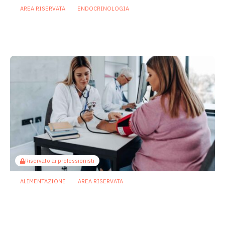
AREA RISERVATA
ENDOCRINOLOGIA
Piede diabetico, il microbioma delle
ulcere rivela le traiettorie di guarigione
12 Giugno 2026
Riservato ai professionisti
ALIMENTAZIONE
AREA RISERVATA
Obesità, il BMI non basta: dal
metaboloma un nuovo indicatore del
rischio cardiometabolico
8 Giugno 2026