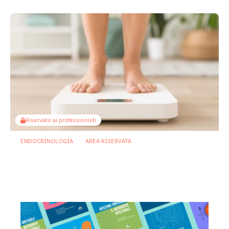
Riservato ai professionisti
ENDOCRINOLOGIA
AREA RISERVATA
Il microbiota orale potrebbe contribuire
ai disturbi metabolici dell’obesità
17 Aprile 2026