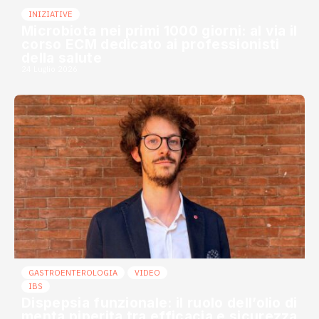
INIZIATIVE
Microbiota nei primi 1000 giorni: al via il
corso ECM dedicato ai professionisti
della salute
24 Luglio 2026
GASTROENTEROLOGIA
VIDEO
IBS
Dispepsia funzionale: il ruolo dell’olio di
menta piperita tra efficacia e sicurezza