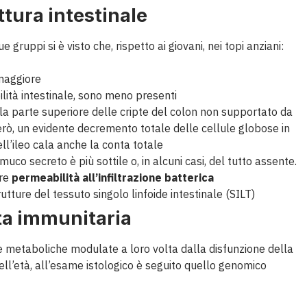
ttura intestinale
ue gruppi si è visto che, rispetto ai giovani, nei topi anziani:
 maggiore
bilità intestinale, sono meno presenti
lla parte superiore delle cripte del colon non supportato da
però, un evidente decremento totale delle cellule globose in
nell’ileo cala anche la conta totale
 muco secreto è più sottile o, in alcuni casi, del tutto assente.
ore
permeabilità all’infiltrazione batterica
tture del tessuto singolo linfoide intestinale (SILT)
ta immunitaria
ie metaboliche modulate a loro volta dalla disfunzione della
ell’età, all’esame istologico è seguito quello genomico