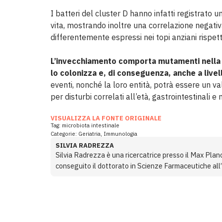
I batteri del cluster D hanno infatti registrato 
vita, mostrando inoltre una correlazione negativa
differentemente espressi nei topi anziani rispetto
L’invecchiamento comporta mutamenti nella s
lo colonizza e, di conseguenza, anche a live
eventi, nonché la loro entità, potrà essere un v
per disturbi correlati all’età, gastrointestinali e 
VISUALIZZA LA FONTE ORIGINALE
Tag:
microbiota intestinale
Categorie:
Geriatria
,
Immunologia
SILVIA RADREZZA
Silvia Radrezza è una ricercatrice presso il Max Plan
conseguito il dottorato in Scienze Farmaceutiche all’