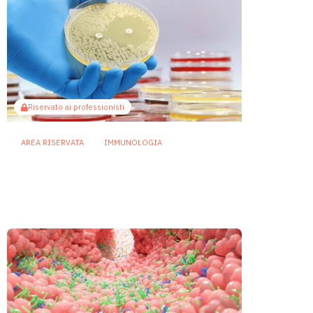
Riservato ai professionisti
AREA RISERVATA
IMMUNOLOGIA
Infezioni resistenti: dagli
zuccheri batterici un nuovo
bersaglio per gli anticorpi
2 Luglio 2026