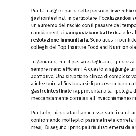
Per la maggior parte delle persone,
invecchiar
gastrointestinali in particolare. Focalizzandosi s
un aumento del rischio con il passare del temp
cambiamenti di
composizione batterica
e le al
regolazione immunitaria
. Sono questi i punti d
colleghi del Top Institute Food and Nutrition o
In generale, con il passare degli anni, i processi
sempre meno efficienti. A questo si aggiunge u
adattativo. Una situazione clinica di complessi
a infezioni o all’instaurarsi di processi infiamma
gastrointestinale
rappresentano la tipologia di
meccanicamente correlati all’invecchiamento ri
Per farlo, i ricercatori hanno osservato i cambia
confrontando molteplici parametri età-correlati i
mesi). Di seguito i principali risultati emersi da an