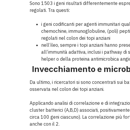
Sono 1503 i geni risultati differentemente espres
regolati. Tra questi:
i geni codificanti per agenti immunitari qu
chemochine, immunoglobuline, (poli) peptid
regolati nel colon dei topi anziani
nell’ileo, sempre i topi anziani hanno pre
all’immunità adattiva, inclusi i pathway di 
helper o della proteina antimicrobica ang
Invecchiamento e microb
Da ultimo, i ricercatori si sono concentrati sui b
osservata nel colon dei topi anziani.
Applicando analisi di correlazione e di integrazion
cluster batterici (A,B,D) associati, positivament
circa 100 geni ciascuno). La correlazione più fo
anche con il 2.