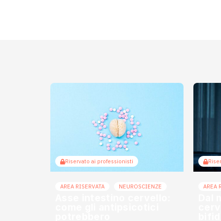
Riservato ai professionisti
Riser
AREA RISERVATA
NEUROSCIENZE
AREA 
Asse intestino cervello:
Dal 
come gli antipsicotici
cerve
potrebbero
bifi