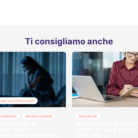
Ti consigliamo anche
vato ai professionisti
RISERVATA
NEUROSCIENZE
INIZIATIVE
microbiota al
Microbiota nei primi
llo: così i
giorni: al via il cors
dobatteri potrebbero
dedicato ai