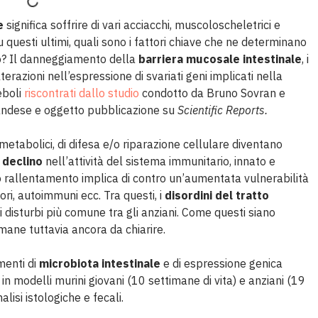
e
significa soffrire di vari acciacchi, muscoloscheletrici e
u questi ultimi, quali sono i fattori chiave che ne determinano
o? Il danneggiamento della
barriera mucosale intestinale
, i
terazioni nell’espressione di svariati geni implicati nella
eboli
riscontrati dallo studio
condotto da Bruno Sovran e
landese e oggetto pubblicazione su
Scientific Reports.
 metabolici, di difesa e/o riparazione cellulare diventano
n
declino
nell’attività del sistema immunitario, innato e
vo rallentamento implica di contro un’aumentata vulnerabilità
tori, autoimmuni ecc. Tra questi, i
disordini del tratto
 disturbi più comune tra gli anziani. Come questi siano
mane tuttavia ancora da chiarire.
menti di
microbiota intestinale
e di espressione genica
n modelli murini giovani (10 settimane di vita) e anziani (19
alisi istologiche e fecali.