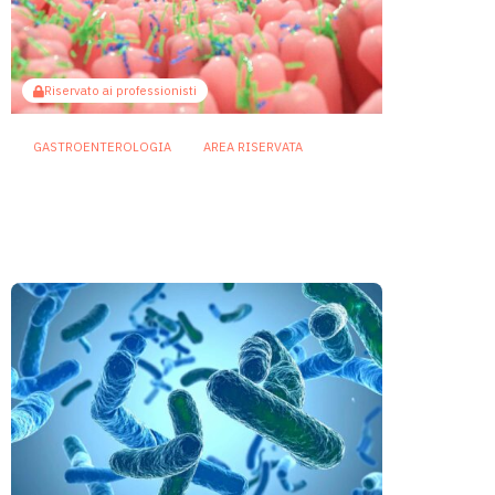
Riservato ai professionisti
GASTROENTEROLOGIA
AREA RISERVATA
Il butirrato potenzia le difese
intestinali: così il microbiota
guida la produzione di IgA
25 Giugno 2026