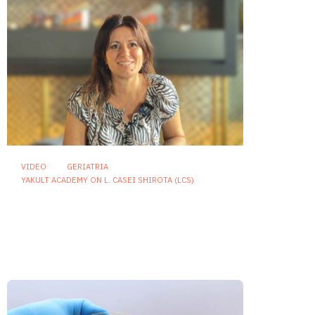
VIDEO
GERIATRIA
YAKULT ACADEMY ON L. CASEI SHIROTA (LCS)
Microbiota e longevità:
invecchiare bene significa
preservare un ecosistema
unico
22 Luglio 2026