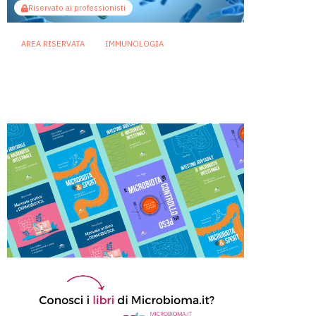
Riservato ai professionisti
AREA RISERVATA
IMMUNOLOGIA
Rip1, la proteina che buca la
membrana batterica per
fermare i fagi
23 Giugno 2026