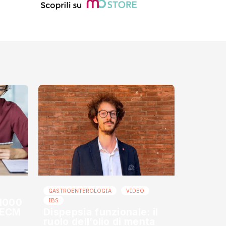
GASTROENTEROLOGIA
VIDEO
 1000
IBS
o ECM
Dispepsia funzionale: il
ruolo dell’olio di menta