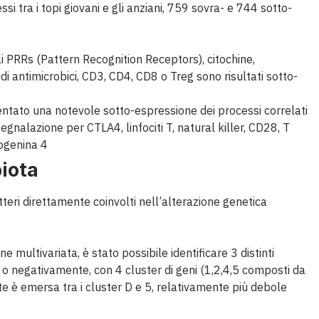
si tra i topi giovani e gli anziani, 759 sovra- e 744 sotto-
ali PRRs (Pattern Recognition Receptors), citochine,
i antimicrobici, CD3, CD4, CD8 o Treg sono risultati sotto-
sentato una notevole sotto-espressione dei processi correlati
segnalazione per CTLA4, linfociti T, natural killer, CD28, T
iogenina 4
iota
atteri direttamente coinvolti nell’alterazione genetica
e multivariata, è stato possibile identificare 3 distinti
e o negativamente, con 4 cluster di geni (1,2,4,5 composti da
rte è emersa tra i cluster D e 5, relativamente più debole