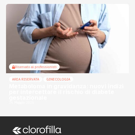
Riservato ai professionisti
AREA RISERVATA
GINECOLOGIA
Metaboloma in gravidanza: nuovi indizi
per intercettare il rischio di diabete
gestazionale
26 Maggio 2026