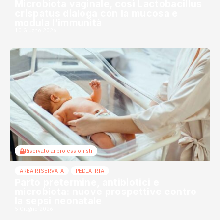
Microbiota vaginale, così Lactobacillus
crispatus dialoga con la mucosa e
modula l’immunità
10 Giugno 2026
Riservato ai professionisti
AREA RISERVATA
PEDIATRIA
Parto pretermine, antibiotici e
microbiota: nuove prospettive contro
la sepsi neonatale
5 Giugno 2026