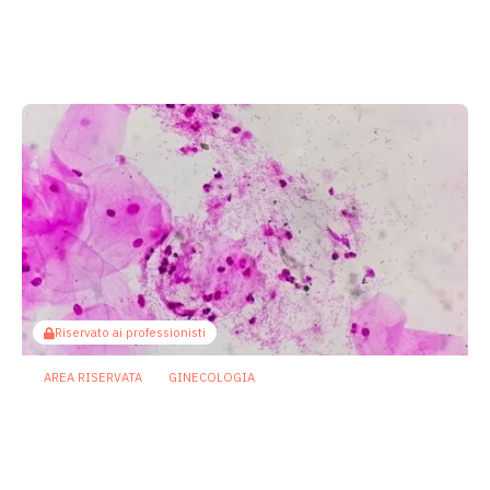
Cistiti ricorrenti: se la prevenzione
passa da microbiota e sistema
immunitario
22 Luglio 2026
Riservato ai professionisti
AREA RISERVATA
GINECOLOGIA
Vaginosi batterica, un live
biotherapeutic product apre la strada a
prevenzione più personalizzata delle
recidive
10 Luglio 2026