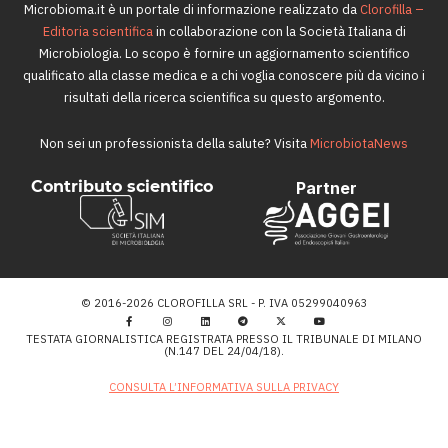
Microbioma.it è un portale di informazione realizzato da
Clorofilla –
Editoria scientifica
in collaborazione con la Società Italiana di
Microbiologia. Lo scopo è fornire un aggiornamento scientifico
qualificato alla classe medica e a chi voglia conoscere più da vicino i
risultati della ricerca scientifica su questo argomento.
Non sei un professionista della salute? Visita
MicrobiotaNews
Contributo scientifico
Partner
© 2016-2026 CLOROFILLA SRL - P. IVA 05299040963
TESTATA GIORNALISTICA REGISTRATA PRESSO IL TRIBUNALE DI MILANO
(N.147 DEL 24/04/18).
CONSULTA L’INFORMATIVA SULLA PRIVACY