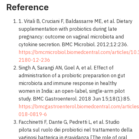
Reference
1. Vitali B, Cruciani F, Baldassarre ME, et al. Dietary
supplementation with probiotics during late
pregnancy: outcome on vaginal microbiota and
cytokine secretion. BMC Microbiol. 2012;12:236.
https://bmcmicrobiol.biomedcentral.com/articles/1
2180-12-236
Singh A, Sarangi AN, Goel A, et al. Effect of
administration of a probiotic preparation on gut
microbiota and immune response in healthy
women in India: an open-label, single-arm pilot
study. BMC Gastroenterol. 2018 Jun 15;18(1):85.
https://bmcgastroenterol.biomedcentral.com/articl
018-0819-6
Facchinetti F, Dante G, Pedretti L, et al. Studio
pilota sul ruolo dei probiotici nel trattamento della
vaginosi batterica in gravidanza [The role of oral