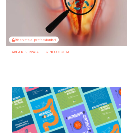
Riservato ai professionisti
AREA RISERVATA
GINECOLOGIA
Microbioma vaginale: perché è così
difficile definire salute e disbiosi
22 Giugno 2026