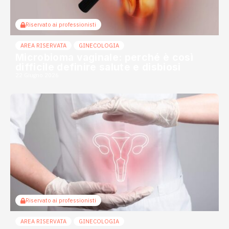
Riservato ai professionisti
AREA RISERVATA
GINECOLOGIA
Microbioma vaginale: perché è così
difficile definire salute e disbiosi
22 Giugno 2026
Riservato ai professionisti
AREA RISERVATA
GINECOLOGIA