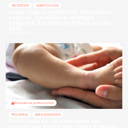
INIZIATIVE
GINECOLOGIA
Leaky vaginal syndrome: microbioma,
vaginosi, candidosi e strategie
integrate. Il punto con Francesco De
Seta
12 Maggio 2026
Riservato ai professionisti
PEDIATRIA
AREA RISERVATA
Parto cesareo: un intervento sul
microbioma intestinale riduce il rischio