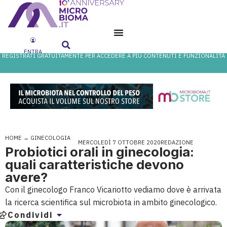
ENTRA
REGISTRATI GRATUITAMENTE PER ACCEDERE A PIÙ CONTENUTI E FUNZIONALITÀ
HOME
→
GINECOLOGIA
MERCOLEDÌ 7 OTTOBRE 2020
REDAZIONE
Probiotici orali in ginecologia:
quali caratteristiche devono
avere?
Con il ginecologo Franco Vicariotto vediamo dove è arrivata
la ricerca scientifica sul microbiota in ambito ginecologico.
Condividi