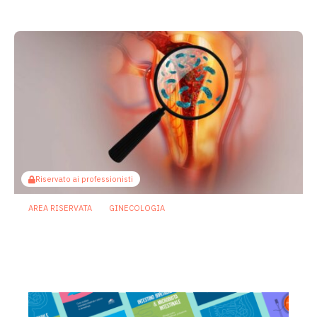
24 Giugno 2026
Riservato ai professionisti
AREA RISERVATA
GINECOLOGIA
Microbioma vaginale: perché è così
difficile definire salute e disbiosi
22 Giugno 2026