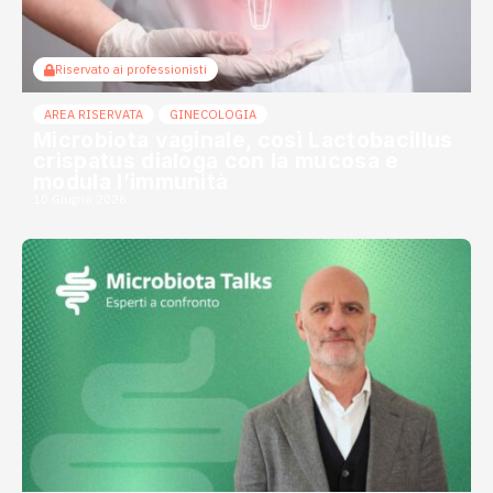
Riservato ai professionisti
AREA RISERVATA
GINECOLOGIA
Microbiota vaginale, così Lactobacillus
crispatus dialoga con la mucosa e
modula l’immunità
10 Giugno 2026