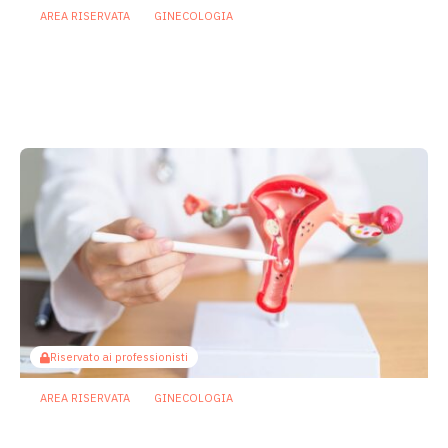
AREA RISERVATA
GINECOLOGIA
Vaginosi batterica, un live
biotherapeutic product apre la strada a
prevenzione più personalizzata delle
recidive
10 Luglio 2026
Riservato ai professionisti
AREA RISERVATA
GINECOLOGIA
Microbiota e ovaio, un nuovo asse della
salute riproduttiva femminile