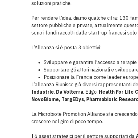
soluzioni pratiche.
Per rendere l’idea, diamo qualche cifra: 130 fam
settore pubbliche e private, attualmente questo 
sono i fondi raccolti dalle start-up francesi sol
L’Alleanza si è posta 3 obiettivi:
Sviluppare e garantire l’accesso a terapie 
Supportare gli attori nazionali e sviluppare 
Posizionare la Francia come leader europeo,
L’alleanza Riunisce già diversi rappresentanti d
Industrie
,
Da Volterra
, El
i
go,
Health For Life 
NovoBiome,
TargEDys
,
Pharmabiotic Researc
La Microbiote Promotion Alliance sta crescendo
crescere nel giro di poco tempo.
I 6 asset strategici per il settore supportati da