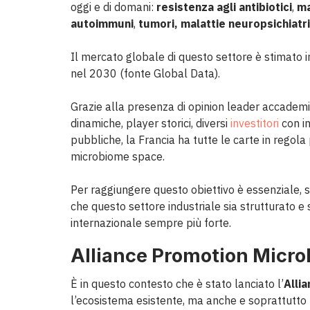
oggi e di domani:
resistenza agli antibiotici
,
ma
autoimmuni
,
tumori,
malattie neuropsichiatr
Il mercato globale di questo settore è stimato int
nel 2030 (fonte Global Data).
Grazie alla presenza di opinion leader accademici
dinamiche, player storici, diversi
investitori
con in
pubbliche, la Francia ha tutte le carte in regol
microbiome space.
Per raggiungere questo obiettivo è essenziale, 
che questo settore industriale sia strutturato e s
internazionale sempre più forte.
Alliance Promotion Microb
È in questo contesto che è stato lanciato l’
Alli
l’ecosistema esistente, ma anche e soprattutto p