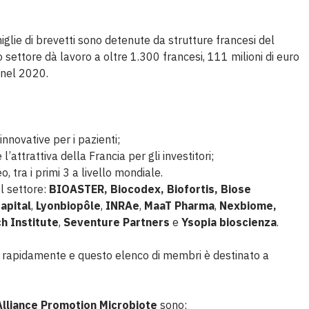
iglie di brevetti sono detenute da strutture francesi del
settore dà lavoro a oltre 1.300 francesi, 111 milioni di euro
o nel 2020.
innovative per i pazienti;
l’attrattiva della Francia per gli investitori;
 tra i primi 3 a livello mondiale.
el settore:
BIOASTER, Biocodex, Biofortis,
Biose
Capital
,
Lyonbiopôle
,
INRAe
,
MaaT Pharma
,
Nexbiome,
h Institute
,
Seventure Partners
e
Ysopia bioscienza
.
 rapidamente e questo elenco di membri è destinato a
Alliance Promotion Microbiote
sono: