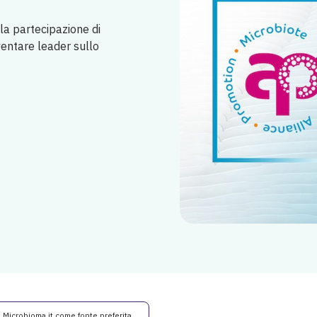
la partecipazione di
diventare leader sullo
i Microbioma.it come fonte preferita