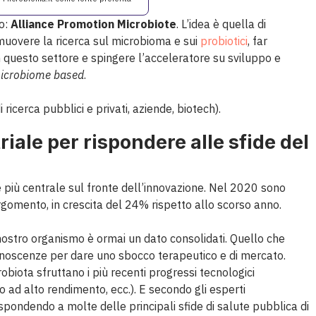
o:
Alliance Promotion Microbiote
. L’idea è quella di
muovere la ricerca sul microbioma e sui
probiotici
, far
n questo settore e spingere l’acceleratore su sviluppo e
icrobiome based
.
i ricerca pubblici e privati, aziende, biotech).
riale per rispondere alle sfide del
 più centrale sul fronte dell’innovazione. Nel 2020 sono
gomento, in crescita del 24% rispetto allo scorso anno.
il nostro organismo è ormai un dato consolidati. Quello che
onoscenze per dare uno sbocco terapeutico e di mercato.
biota sfruttano i più recenti progressi tecnologici
o ad alto rendimento, ecc.). E secondo gli esperti
ispondendo a molte delle principali sfide di salute pubblica di