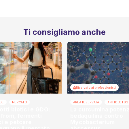
Ti consigliamo anche
Riservato ai professionisti
DE
MERCATO
AREA RISERVATA
ANTIBIOTICI
otti biotici e GDO:
La curcumina potenzi
 from, fermenti
bedaquilina contro
ici e petcare
Mycobacterium
segnano il mercato
abscessus