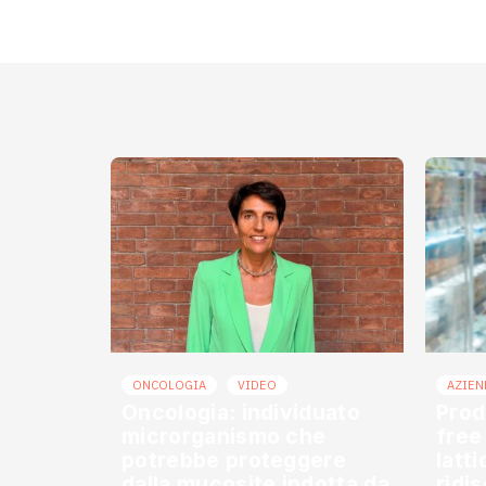
ONCOLOGIA
VIDEO
AZIEN
Oncologia: individuato
Prod
microrganismo che
free
potrebbe proteggere
latt
dalla mucosite indotta da
ridi