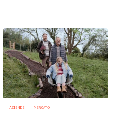
chiede più evidenze, insight e
capacità di differenziarsi
29 Giugno 2026
AZIENDE
MERCATO
Invecchiare in salute: come il
microbioma può contribuire alla
longevità
3 Giugno 2026