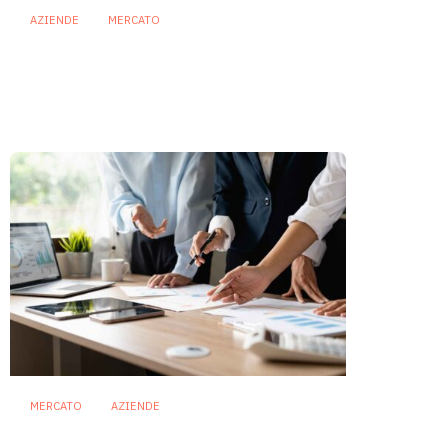
AZIENDE
MERCATO
Prodotti biotici e GDO: free
from, fermenti lattici e petcare
ridisegnano il mercato
28 Luglio 2026
MERCATO
AZIENDE
Biotici, il settore cresce ma