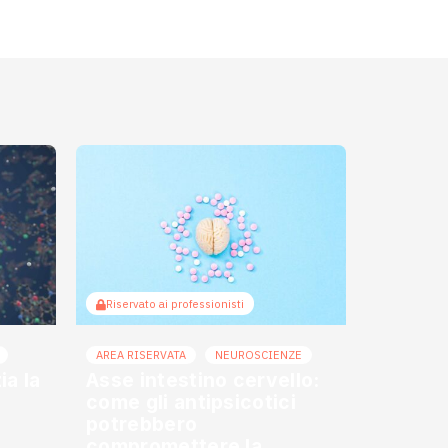
Riservato ai professionisti
AREA RISERVATA
NEUROSCIENZE
a la
Asse intestino cervello:
come gli antipsicotici
potrebbero
compromettere la