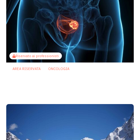
Riservato ai professionisti
AREA RISERVATA
ONCOLOGIA
Tumore della vescica: il microbiota
urinario non basta a raccontare quello
del tessuto tumorale
18 Giugno 2026