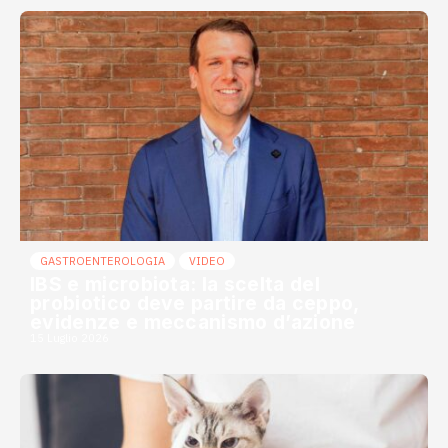
GASTROENTEROLOGIA
VIDEO
IBS e microbiota: la scelta del
probiotico deve partire da ceppo,
evidenze e meccanismo d’azione
15 Luglio 2026