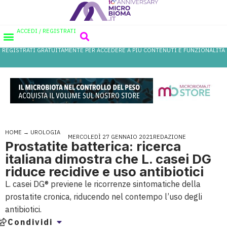
ACCEDI / REGISTRATI
REGISTRATI GRATUITAMENTE PER ACCEDERE A PIÙ CONTENUTI E FUNZIONALITÀ
AREA PROFESSIONISTI
DATABASE PROBIOTICI
CANALE FARMACIA
REFERENZE IN FARMACIA
HOME
→
UROLOGIA
MERCOLEDÌ 27 GENNAIO 2021
REDAZIONE
Prostatite batterica: ricerca
italiana dimostra che L. casei DG
riduce recidive e uso antibiotici
L. casei DG® previene le ricorrenze sintomatiche della
prostatite cronica, riducendo nel contempo l’uso degli
antibiotici.
Condividi