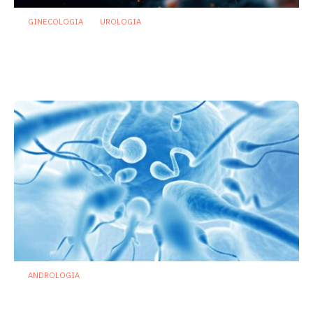
GINECOLOGIA
UROLOGIA
Ecco come l’Escherichia coli
intestinale causa infezioni delle vie
urinarie
26 Febbraio 2025
ANDROLOGIA
Infertilità maschile: sotto accusa
specifici batteri nel liquido seminale