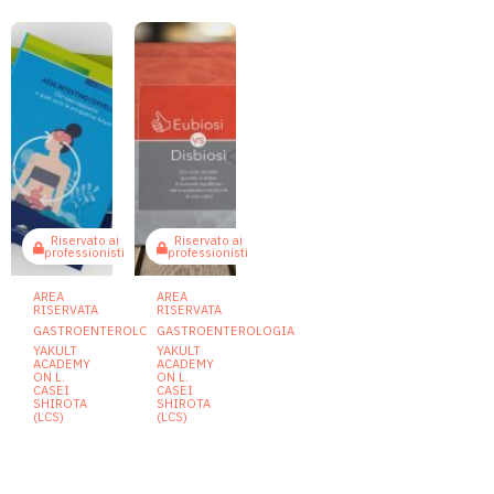
Riservato ai
Riservato ai
professionisti
professionisti
AREA
AREA
RISERVATA
RISERVATA
GASTROENTEROLOGIA
GASTROENTEROLOGIA
YAKULT
YAKULT
ACADEMY
ACADEMY
ON L.
ON L.
CASEI
CASEI
SHIROTA
SHIROTA
(LCS)
(LCS)
Asse
Eubiosi
intestino
vs
cervello:
disbiosi: