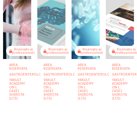
Riservato ai
Riservato ai
Riservato ai
Riservato ai
professionisti
professionisti
professionisti
professionist
AREA
AREA
AREA
AREA
RISERVATA
RISERVATA
RISERVATA
RISERVATA
GASTROENTEROLOGIA
GASTROENTEROLOGIA
GASTROENTEROLOGIA
GASTROENTER
YAKULT
YAKULT
YAKULT
YAKULT
ACADEMY
ACADEMY
ACADEMY
ACADEMY
ON L.
ON L.
ON L.
ON L.
CASEI
CASEI
CASEI
CASEI
SHIROTA
SHIROTA
SHIROTA
SHIROTA
(LCS)
(LCS)
(LCS)
(LCS)
Lacticaseibacillus
Dietary
Lacticaseibacillus
Internati
paracasei
Microbes
paracasei
Yakult
Shirota
Webinar
Shirota
Symposi
e
nella
2022
9 Ottobre
2023
stipsi:
modulazione
Report
cosa
del
14