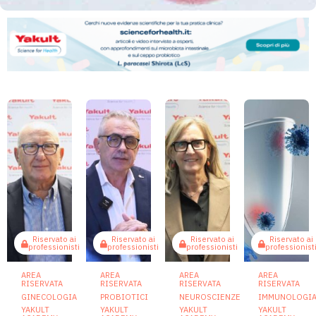
Riservato ai
Riservato ai
Riservato ai
Riservato ai
professionisti
professionisti
professionisti
professionist
AREA
AREA
AREA
AREA
RISERVATA
RISERVATA
RISERVATA
RISERVATA
GINECOLOGIA
PROBIOTICI
NEUROSCIENZE
IMMUNOLOGI
YAKULT
YAKULT
YAKULT
YAKULT