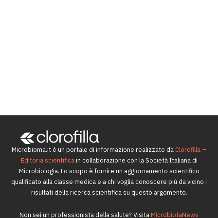
che
cosa
cosa
succede
ne
quando
sappiamo
si
e quali
altera
sono le
l’equilibrio
prospettive
del
future
microbiota
9 Marzo
3 Settembre
2022
2019
Microbioma.it è un portale di informazione realizzato da
Clorofilla –
Editoria scientifica
in collaborazione con la Società Italiana di
Microbiologia. Lo scopo è fornire un aggiornamento scientifico
qualificato alla classe medica e a chi voglia conoscere più da vicino i
risultati della ricerca scientifica su questo argomento.
Non sei un professionista della salute? Visita
MicrobiotaNews