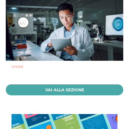
AZIENDE
Ibezapolstat, Acurx prepara il salto nella CDI recidivante
puntando sulla preservazione del microbioma
21 LUGLIO 2026
VAI ALLA SEZIONE