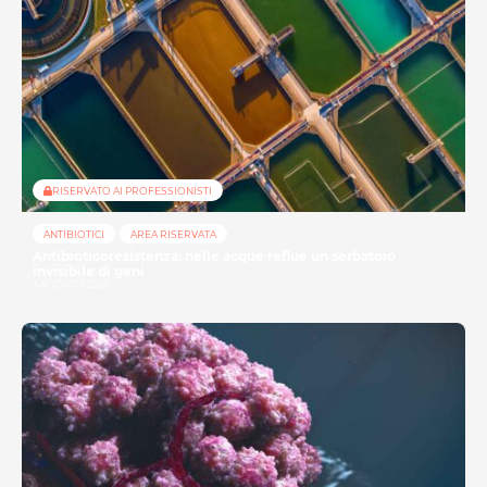
RISERVATO AI PROFESSIONISTI
ANTIBIOTICI
AREA RISERVATA
Antibioticoresistenza: nelle acque reflue un serbatoio
invisibile di geni
3 AGOSTO 2026