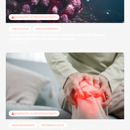
RISERVATO AI PROFESSIONISTI
ONCOLOGIA
AREA RISERVATA
Tumori maschili e femminili ospitano microbi diversi:
possibili effetti su prognosi e terapie
31 LUGLIO 2026
RISERVATO AI PROFESSIONISTI
AREA RISERVATA
REUMATOLOGIA