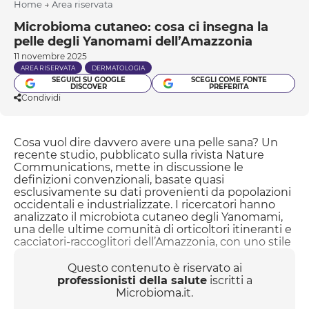
Home
→
Area riservata
Microbioma cutaneo: cosa ci insegna la
pelle degli Yanomami dell’Amazzonia
11 novembre 2025
AREA RISERVATA
DERMATOLOGIA
SEGUICI SU GOOGLE
SCEGLI COME FONTE
DISCOVER
PREFERITA
Condividi
Cosa vuol dire davvero avere una pelle sana? Un
recente studio, pubblicato sulla rivista Nature
Communications, mette in discussione le
definizioni convenzionali, basate quasi
esclusivamente su dati provenienti da popolazioni
occidentali e industrializzate. I ricercatori hanno
analizzato il microbiota cutaneo degli Yanomami,
una delle ultime comunità di orticoltori itineranti e
cacciatori-raccoglitori dell’Amazzonia, con uno stile
di vita pressoché incontaminato dalla modernità. I
risultati hanno rivelato un ecosistema microbico
Questo contenuto è riservato ai
estremamente ricco e complesso, che include non
professionisti della salute
iscritti a
solo i batteri comuni anche nella pelle occidentale,
Microbioma.it.
ma anche numerosi microrganis...