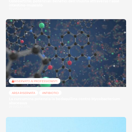
Osteoartrite: potenziali benefici dell’inulina attraverso l’asse
intestino-muscolo
30 LUGLIO 2026
RISERVATO AI PROFESSIONISTI
AREA RISERVATA
ANTIBIOTICI
La curcumina potenzia la bedaquilina contro Mycobacterium
abscessus
28 LUGLIO 2026