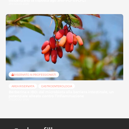
influenzano la risposta agli anti-PD-1/PD-L1
23 LUGLIO 2026
RISERVATO AI PROFESSIONISTI
AREA RISERVATA
GASTROENTEROLOGIA
Berberina e IBD: dal microbiota alla barriera intestinale, un
potenziale alleato contro l’infiammazione
23 LUGLIO 2026