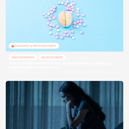
RISERVATO AI PROFESSIONISTI
AREA RISERVATA
NEUROSCIENZE
Asse intestino cervello: come gli antipsicotici potrebbero
compromettere la memoria
27 LUGLIO 2026