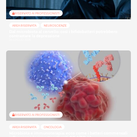
RISERVATO AI PROFESSIONISTI
AREA RISERVATA
NEUROSCIENZE
Dal microbiota al cervello: così i bifidobatteri potrebbero
contrastare la depressione
24 LUGLIO 2026
RISERVATO AI PROFESSIONISTI
AREA RISERVATA
ONCOLOGIA
Microbiota e immunoterapia: ecco come i batteri commensali