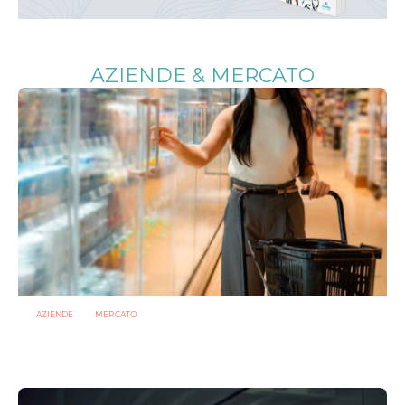
AZIENDE & MERCATO
AZIENDE
MERCATO
Prodotti biotici e GDO: free from, fermenti lattici e petcare
ridisegnano il mercato
28 LUGLIO 2026