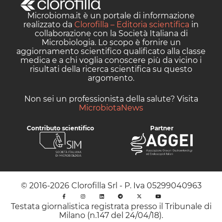
Microbioma.it è un portale di informazione
realizzato da
Clorofilla – Editoria scientifica
in
collaborazione con la Società Italiana di
Microbiologia. Lo scopo è fornire un
aggiornamento scientifico qualificato alla classe
medica e a chi voglia conoscere più da vicino i
risultati della ricerca scientifica su questo
argomento.
Non sei un professionista della salute? Visita
MicrobiotaNews
Contributo scientifico
Partner
© 2016-2026 Clorofilla Srl - P. Iva 05299040963
Testata giornalistica registrata presso il Tribunale di
Milano (n.147 del 24/04/18).