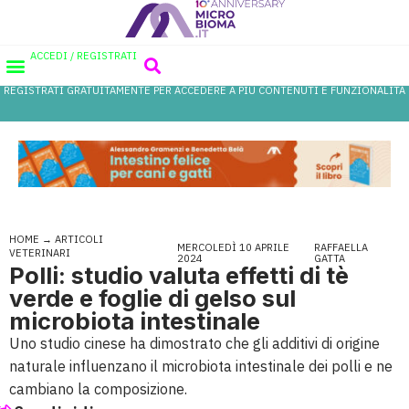
ACCEDI / REGISTRATI
REGISTRATI GRATUITAMENTE PER ACCEDERE A PIÙ CONTENUTI E FUNZIONALITÀ
AREA PROFESSIONISTI
DATABASE PROBIOTICI
CANALE FARMACIA
REFERENZE IN FARMACIA
HOME
→
ARTICOLI
MERCOLEDÌ 10 APRILE
RAFFAELLA
VETERINARI
2024
GATTA
Polli: studio valuta effetti di tè
verde e foglie di gelso sul
microbiota intestinale
Uno studio cinese ha dimostrato che gli additivi di origine
naturale influenzano il microbiota intestinale dei polli e ne
cambiano la composizione.