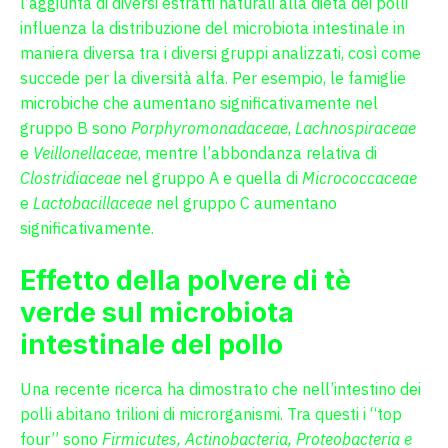
l’aggiunta di diversi estratti naturali alla dieta dei polli
influenza la distribuzione del microbiota intestinale in
maniera diversa tra i diversi gruppi analizzati, così come
succede per la diversità alfa. Per esempio, le famiglie
microbiche che aumentano significativamente nel
gruppo B sono
Porphyromonadaceae
,
Lachnospiraceae
e
Veillonellaceae
, mentre l’abbondanza relativa di
Clostridiaceae
nel gruppo A e quella di
Micrococcaceae
e
Lactobacillaceae
nel gruppo C aumentano
significativamente.
Effetto della polvere di tè
verde sul microbiota
intestinale del pollo
Una recente ricerca ha dimostrato che nell’intestino dei
polli abitano trilioni di microrganismi. Tra questi i “top
four” sono
Firmicutes, Actinobacteria, Proteobacteria e