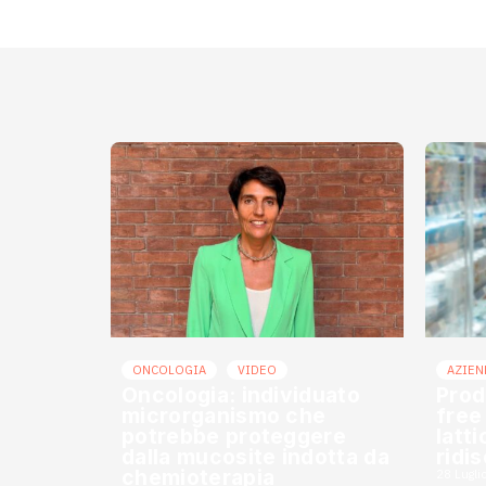
ONCOLOGIA
VIDEO
AZIEN
Oncologia: individuato
Prod
microrganismo che
free
potrebbe proteggere
latt
dalla mucosite indotta da
ridi
chemioterapia
28 Lugli