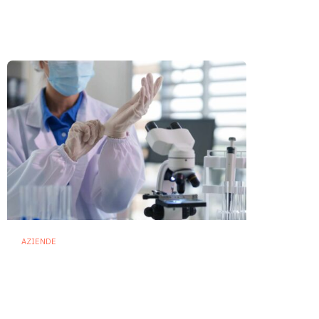
puntando sulla preservazione
del microbioma
21 Luglio 2026
AZIENDE
Terapie microbiome based:
Biofortis conquista il via libera
dell’ANSM francese
16 Luglio 2026