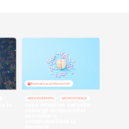
Riservato ai professionisti
AREA RISERVATA
NEUROSCIENZE
a la
Asse intestino cervello:
come gli antipsicotici
potrebbero
compromettere la
memoria