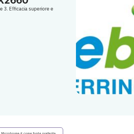
BX2660
se 3. Efficacia superiore e
i Microbioma.it come fonte preferita