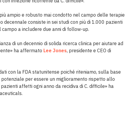
 con infezione ricorrente da C. difficile».
iù ampio e robusto mai condotto nel campo delle terapie
 decennale consiste in sei studi con più di 1.000 pazienti
l campo a includere due anni di follow-up.
anza di un decennio di solida ricerca clinica per aiutare ad
ziente» ha affermato
Lee Jones
, presidente e CEO di
 dati con la FDA statunitense poiché riteniamo, sulla base
l potenziale per essere un miglioramento rispetto allo
pazienti affetti ogni anno da recidiva di C. difficile» ha
aceuticals.