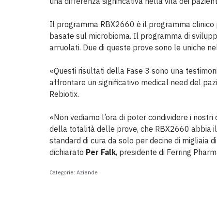
una differenza significativa nella vita dei pazienti
Il programma RBX2660 è il programma clinico p
basate sul microbioma. Il programma di sviluppo
arruolati. Due di queste prove sono le uniche ne
«Questi risultati della Fase 3 sono una testimoni
affrontare un significativo medical need del pa
Rebiotix.
«Non vediamo l’ora di poter condividere i nostri
della totalità delle prove, che RBX2660 abbia i
standard di cura da solo per decine di migliaia di 
dichiarato
Per Falk
, presidente di Ferring Pharm
Categorie:
Aziende