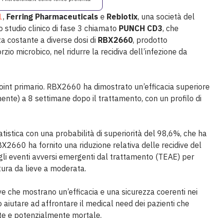
1
,
Ferring Pharmaceuticals
e
Rebiotix
, una società del
o studio clinico di fase 3 chiamato
PUNCH CD3
, che
a costante a diverse dosi di
RBX2660
, prodotto
zio microbico, nel ridurre la recidiva dell’infezione da
oint primario. RBX2660 ha dimostrato un’efficacia superiore
ente) a 8 settimane dopo il trattamento, con un profilo di
tatistica con una probabilità di superiorità del 98,6%, che ha
X2660 ha fornito una riduzione relativa delle recidive del
gli eventi avversi emergenti dal trattamento (TEAE) per
tura da lieve a moderata.
ve che mostrano un’efficacia e una sicurezza coerenti nei
aiutare ad affrontare il medical need dei pazienti che
nte e potenzialmente mortale.