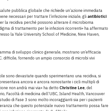
la salute pubblica globale che richiede un’azione immediata
bene necessari per trattare l’infezione iniziale, gli
antibiotici
er la recidiva perché possono alterare il microbioma
digma di trattamento per le infezioni ricorrenti» ha affermato
 presso la Yale University School of Medicine, New Haven,
ramma di sviluppo clinico generale, mostrano un’efficacia
C. difficile, fornendo un ampio consorzio di microbi vivi
icile sono devastate quando sperimentano una recidiva, si
resentava ancora e ancora nonostante i cicli multipli di
ezione non andrà mai via» ha detto
Christine Lee
, del
rio, Facoltà di medicina dell’UBC, Island Health, Vancouver
studio di Fase 3 sono molto incoraggianti sia per i pazienti
 speranza che questo potenziale nuovo trattamento possa fare