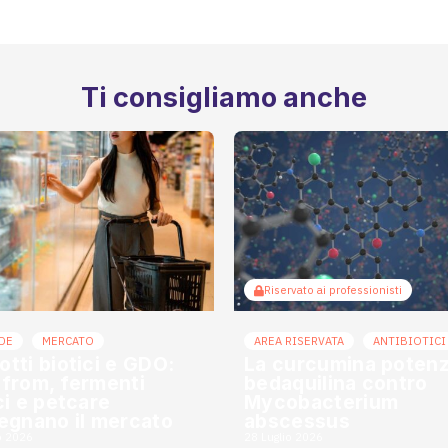
Ti consigliamo anche
Riservato ai professionisti
DE
MERCATO
AREA RISERVATA
ANTIBIOTICI
otti biotici e GDO:
La curcumina potenzi
 from, fermenti
bedaquilina contro
ici e petcare
Mycobacterium
segnano il mercato
abscessus
o 2026
28 Luglio 2026