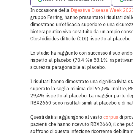
In occasione della
Digestive Disease Week 202
gruppo Ferring, hanno presentato i risultati dell
dimostrano un’efficacia superiore e una sicurezz
bioterapeutico vivo costituito da un ampio consor
Clostridioides difficile (CDI) rispetto al placebo.
Lo studio ha raggiunto con successo il suo endp
rispetto al placebo (70,4 %e 58,1%, rispettivam
sicurezza paragonabile al placebo.
I risultati hanno dimostrato una significatività s
superato la soglia minima del 97,5%. Inoltre, RB
29,4% rispetto al placebo. La maggior parte de
RBX2660 sono risultati simili al placebo e di na
Questi dati si aggiungono al vasto
corpus
di pro
pazienti che hanno ricevuto RBX2660, il che può 
soffrono di questa infezione ricorrente debilita