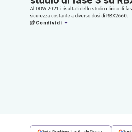
studio di fase 3 su R
Al DDW 2021 i risultati dello studio clinico di fa
sicurezza costante a diverse dosi di RBX2660.
Condividi
Segui Microbioma.it su Google Discover
Scegl