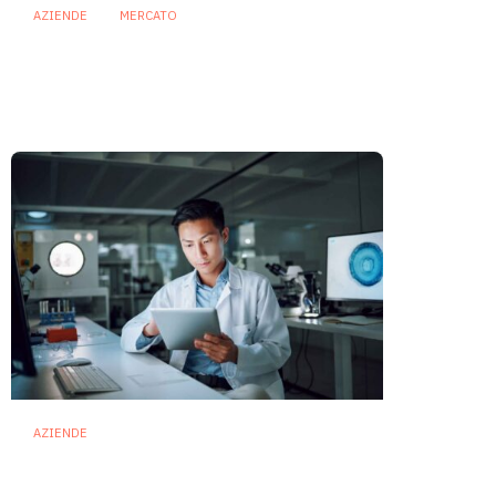
AZIENDE
MERCATO
Prodotti biotici e GDO: free
from, fermenti lattici e petcare
ridisegnano il mercato
28 Luglio 2026
AZIENDE
Ibezapolstat, Acurx prepara il
salto nella CDI recidivante