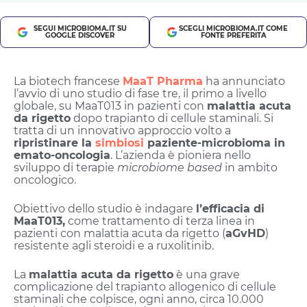
SEGUI MICROBIOMA.IT SU
SCEGLI MICROBIOMA.IT COME
GOOGLE DISCOVER
FONTE PREFERITA
La biotech francese
MaaT Pharma
ha annunciato
l’avvio di uno studio di fase tre, il primo a livello
globale, su MaaT013 in pazienti con
malattia acuta
da rigetto
dopo trapianto di cellule staminali. Si
tratta di un innovativo approccio volto a
ripristinare la
simbiosi
paziente-microbioma in
emato-oncologia
. L’azienda è pioniera nello
sviluppo di terapie
microbiome based
in ambito
oncologico.
Obiettivo dello studio è indagare
l’efficacia di
MaaT013,
come trattamento di terza linea in
pazienti con malattia acuta da rigetto (
aGvHD
)
resistente agli steroidi e a ruxolitinib.
La
malattia acuta da rigetto
è una grave
complicazione del trapianto allogenico di cellule
staminali che colpisce, ogni anno, circa 10.000