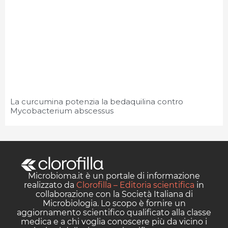
La curcumina potenzia la bedaquilina contro
Mycobacterium abscessus
Microbioma.it è un portale di informazione
realizzato da
Clorofilla – Editoria scientifica
in
collaborazione con la Società Italiana di
Microbiologia. Lo scopo è fornire un
aggiornamento scientifico qualificato alla classe
medica e a chi voglia conoscere più da vicino i