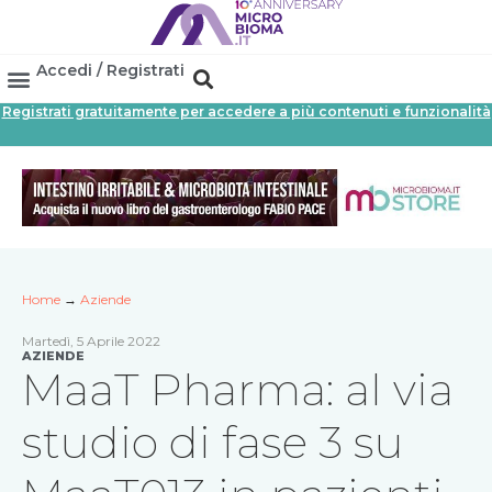
Accedi / Registrati
Registrati gratuitamente per accedere a più contenuti e funzionalità
Area Professionisti
Database Probiotici
Canale Farmacia
Referenze In Farmacia
Home
→
Aziende
Martedì, 5 Aprile 2022
AZIENDE
MaaT Pharma: al via
studio di fase 3 su