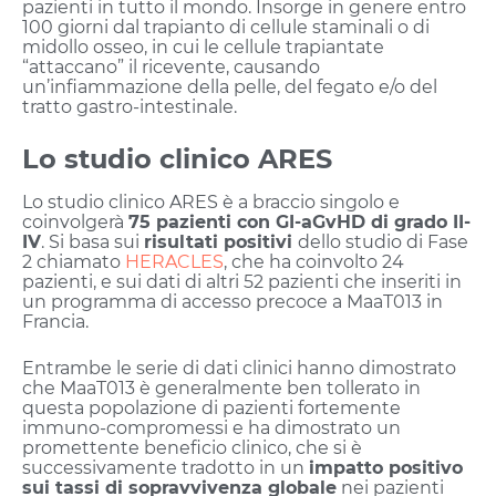
pazienti in tutto il mondo. Insorge in genere entro
100 giorni dal trapianto di cellule staminali o di
midollo osseo, in cui le cellule trapiantate
“attaccano” il ricevente, causando
un’infiammazione della pelle, del fegato e/o del
tratto gastro-intestinale.
Lo studio clinico ARES
Lo studio clinico ARES è a braccio singolo e
coinvolgerà
75 pazienti con GI-aGvHD di grado II-
IV
. Si basa sui
risultati positivi
dello studio di Fase
2 chiamato
HERACLES
, che ha coinvolto 24
pazienti, e sui dati di altri 52 pazienti che inseriti in
un programma di accesso precoce a MaaT013 in
Francia.
Entrambe le serie di dati clinici hanno dimostrato
che MaaT013 è generalmente ben tollerato in
questa popolazione di pazienti fortemente
immuno-compromessi e ha dimostrato un
promettente beneficio clinico, che si è
successivamente tradotto in un
impatto positivo
sui tassi di sopravvivenza globale
nei pazienti