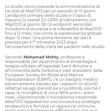
Lo studio clinico prevede la somministrazione di
tre dosi di MaaT013 per un periodo di 10 giorni.
L’endpoint primario dello studio è il tasso di
risposta GI-overall (GI-ORR) al trattamento con
MaaT013 al giorno 28. Gli endpoint secondari
includono la sicurezza e la tollerabilità di MaaT013
fino a 12 mesi, così come la sopravvivenza globale
dopo 12 mesi. Una prima revisione dei dati è
prevista per il 1° trimestre 2023 dopo
l’arruolamento della metà dei pazienti nello studio.
Secondo
Mohamad Mohty
, professore e
responsabile del dipartimento di ematologia e
terapia cellulare all’ospedale Saint-Antoine e
all’Università della Sorbona e past-president della
European Society for Blood and Marrow
Transplantation (EBMT), c’è un bisogno medico
estremamente elevato per i pazienti GI-aGvHD
refrattari sia agli steroidi sia a ruxolitinib, poiché il
tasso di mortalità è di circa l’80% entro i primi
mesi.
«Ripristinando il microbioma intestinale,
MaaT013 rappresenta una innovativa strategia
terapeutica e fornisce un approccio immuno-
restaurativo fortemente differenziato che può