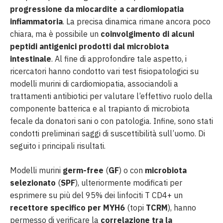
progressione da miocardite a cardiomiopatia
infiammatoria
. La precisa dinamica rimane ancora poco
chiara, ma è possibile un
coinvolgimento di alcuni
peptidi antigenici prodotti dal microbiota
intestinale
. Al fine di approfondire tale aspetto, i
ricercatori hanno condotto vari test fisiopatologici su
modelli murini di cardiomiopatia, associandoli a
trattamenti antibiotici per valutare l’effettivo ruolo della
componente batterica e al trapianto di microbiota
fecale da donatori sani o con patologia. Infine, sono stati
condotti preliminari saggi di suscettibilità sull’uomo. Di
seguito i principali risultati.
Modelli murini
germ-free
(
GF
) o con
microbiota
selezionato
(
SPF
), ulteriormente modificati per
esprimere su più del 95% dei linfociti T CD4+ un
recettore specifico per MYH6
(topi
TCRM
), hanno
permesso di verificare la
correlazione tra la