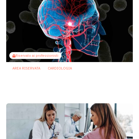
Riservato ai professionisti
AREA RISERVATA
CARDIOLOGIA
Ictus: microbiota e metaboliti svelano
nuovi segnali dell’asse intestino-
cervello
25 Giugno 2026