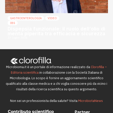
GASTROENTEROLOGIA
VIDEO
IBS
Dispepsia funzionale: il ruolo dell’olio di
menta piperita tra efficacia e sicurezza
23 Luglio 2026
Microbioma.it è un portale di informazione realizzato da
Clorofilla –
Editoria scientifica
in collaborazione con la Società Italiana di
Microbiologia. Lo scopo è fornire un aggiornamento scientifico
qualificato alla classe medica e a chi voglia conoscere più da vicino i
risultati della ricerca scientifica su questo argomento.
Non sei un professionista della salute? Visita
MicrobiotaNews
Contributo scientifico
Partner