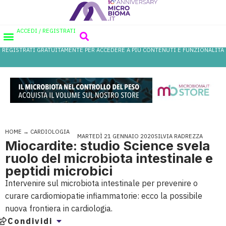
ACCEDI / REGISTRATI
REGISTRATI GRATUITAMENTE PER ACCEDERE A PIÙ CONTENUTI E FUNZIONALITÀ
AREA PROFESSIONISTI
DATABASE PROBIOTICI
CANALE FARMACIA
REFERENZE IN FARMACIA
HOME
→
CARDIOLOGIA
MARTEDÌ 21 GENNAIO 2020
SILVIA RADREZZA
Miocardite: studio Science svela
ruolo del microbiota intestinale e
peptidi microbici
Intervenire sul microbiota intestinale per prevenire o
curare cardiomiopatie infiammatorie: ecco la possibile
nuova frontiera in cardiologia.
Condividi