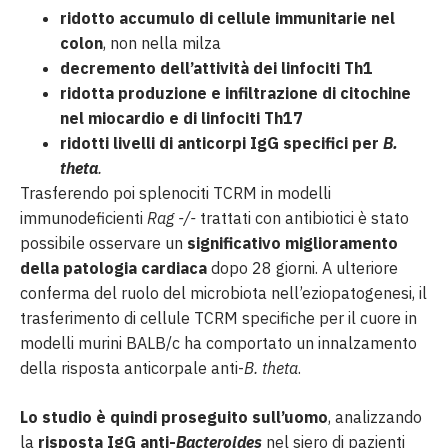
ridotto accumulo di cellule immunitarie nel
colon
, non nella milza
decremento dell’attività dei linfociti Th1
ridotta produzione e infiltrazione di citochine
nel miocardio e di linfociti Th17
ridotti livelli di anticorpi IgG specifici per
B.
theta
.
Trasferendo poi splenociti TCRM in modelli
immunodeficienti
Rag -/-
trattati con antibiotici è stato
possibile osservare un
significativo miglioramento
della patologia cardiaca
dopo 28 giorni. A ulteriore
conferma del ruolo del microbiota nell’eziopatogenesi, il
trasferimento di cellule TCRM specifiche per il cuore in
modelli murini BALB/c ha comportato un innalzamento
della risposta anticorpale anti-
B. theta
.
Lo studio è quindi proseguito sull’uomo
, analizzando
la
risposta IgG anti-
Bacteroides
nel siero di pazienti