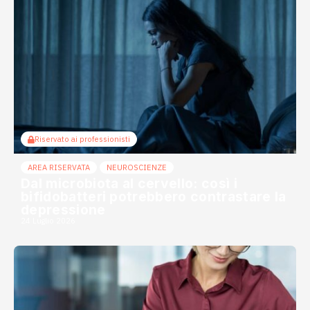
Riservato ai professionisti
AREA RISERVATA
NEUROSCIENZE
Dal microbiota al cervello: così i
bifidobatteri potrebbero contrastare la
depressione
24 Luglio 2026