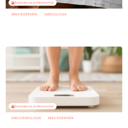
Riservato ai professionisti
AREA RISERVATA
CARDIOLOGIA
Fibrillazione atriale: scoperto
metabolita batterico intestinale che
riduce il rischio
8 Maggio 2026
Riservato ai professionisti
ENDOCRINOLOGIA
AREA RISERVATA
Il microbiota orale potrebbe contribuire