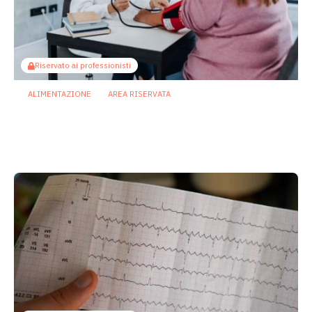
Riservato ai professionisti
ALIMENTAZIONE
AREA RISERVATA
Obesità, il BMI non basta: dal
metaboloma un nuovo indicatore del
rischio cardiometabolico
8 Giugno 2026