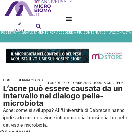
ENTRA
REGISTRATI GRATUITAMENTE PER ACCEDERE A PIÙ CONTENUTI E FUNZIONALITÀ
HOME
→
DERMATOLOGIA
LUNEDÌ 28 OTTOBRE 2019
GIORGIA GUGLIELMI
L’acne può essere causata da un
intervallo nel dialogo pelle-
microbiota
Acne: come si sviluppa? All'Università di Debrecen hanno
ipotizzato un'interazione infiammatoria transitoria tra pelle
del viso e microbiota.