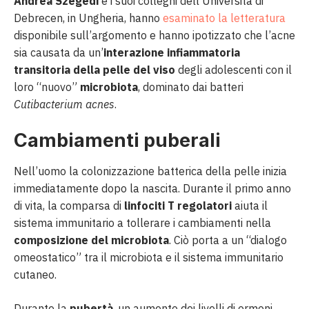
Andrea Szegedi
e i suoi colleghi dell’Università di
Debrecen, in Ungheria, hanno
esaminato la letteratura
disponibile sull’argomento e hanno ipotizzato che l’acne
sia causata da un’
interazione infiammatoria
transitoria della pelle del viso
degli adolescenti con il
loro “nuovo”
microbiota
, dominato dai batteri
Cutibacterium acnes
.
Cambiamenti puberali
Nell’uomo la colonizzazione batterica della pelle inizia
immediatamente dopo la nascita. Durante il primo anno
di vita, la comparsa di
linfociti T regolatori
aiuta il
sistema immunitario a tollerare i cambiamenti nella
composizione del microbiota
. Ciò porta a un “dialogo
omeostatico” tra il microbiota e il sistema immunitario
cutaneo.
Durante la
pubertà
, un aumento dei livelli di ormoni