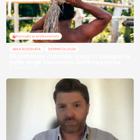
Riservato ai professionisti
AREA RISERVATA
DERMATOLOGIA
Microbioma cutaneo: cosa ci insegna la
pelle degli Yanomami dell’Amazzonia
11 Novembre 2025