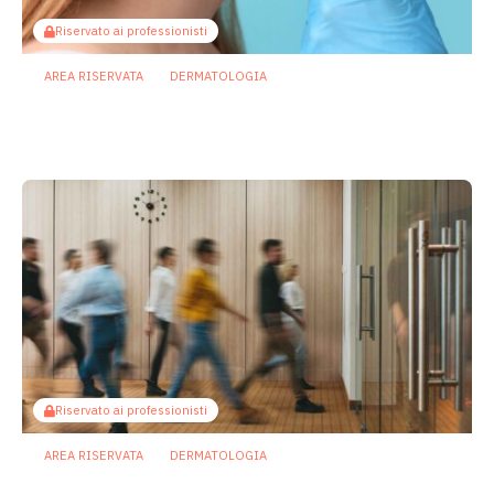
Riservato ai professionisti
AREA RISERVATA
DERMATOLOGIA
Terapie microbiome based: le nuove
frontiere della dermatologia
20 Gennaio 2026
Riservato ai professionisti
AREA RISERVATA
DERMATOLOGIA
Microbiota cutaneo: vivere e lavorare