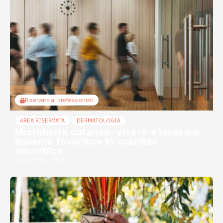
Riservato ai professionisti
AREA RISERVATA
DERMATOLOGIA
Microbiota cutaneo: vivere e lavorare
insieme favorisce lo scambio
microbico
15 Dicembre 2025