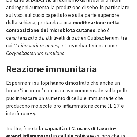
androgeni aumenta la produzione di sebo, in particolare
sul viso, sul cuoio capelluto e sulla parte superiore
della schiena, portando a una
modificazione nella
composizione del microbiota cutaneo
, che è
caratterizzato da alti livelli di batteri Cutibacterium, tra
cui
Cutibacterium acnes,
e Corynebacterium, come
Corynebacterium simulans
.
Reazione immunitaria
Esperimenti su topi hanno dimostrato che anche un
breve “incontro” con un nuovo commensale sulla pelle
può innescare un aumento di cellule immunitarie che
producono molecole pro-infiammatorie come IL-17 e
interferone-γ.
Inoltre, è nota la
capacità di
C. acnes
di favorire
eventi infiammatori
in cellule coltivate
in vitro
che, in