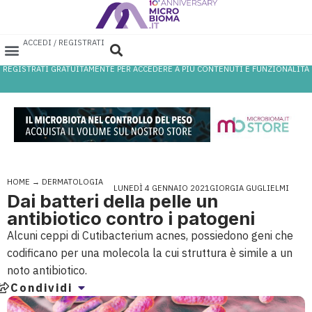
ACCEDI / REGISTRATI
REGISTRATI GRATUITAMENTE PER ACCEDERE A PIÙ CONTENUTI E FUNZIONALITÀ
AREA PROFESSIONISTI
DATABASE PROBIOTICI
CANALE FARMACIA
REFERENZE IN FARMACIA
HOME
→
DERMATOLOGIA
LUNEDÌ 4 GENNAIO 2021
GIORGIA GUGLIELMI
Dai batteri della pelle un
antibiotico contro i patogeni
Alcuni ceppi di Cutibacterium acnes, possiedono geni che
codificano per una molecola la cui struttura è simile a un
noto antibiotico.
Condividi