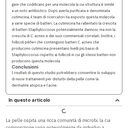
geni che codificano per una molecola la cui struttura è simile
a un noto antibiotico. Dopo averla purificata e denominata
cutimicina, il team di ricercatori ha esposto questa molecola
a varie specie di batteri. La cutimicina ha rallentato la crescita
di batteri Staphyloccocus potenzialmente dannosi, ma non la
crescita di C. acnes e dei suoi commensali correlati. Inoltre, i
follicoli piliferi che contengono batteri C. acnes che
producono cutimicina presentano livelli più bassi di
Staphyloccocus rispetto ai follicoli in cui gli stessi batteri non
producono questa molecola.
Conclusioni
I risultati di questo studio potrebbero consentire lo sviluppo
di nuovi trattamenti per disturbi della pelle come la
dermatite atopica e l’acne.
In questo articolo
La pelle ospita una ricca comunità di microbi, la cui
composizione varia notevolmente da individuo a