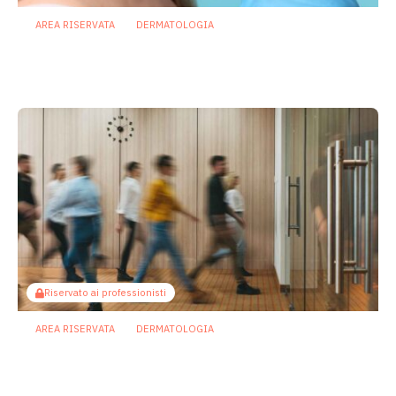
AREA RISERVATA
DERMATOLOGIA
Terapie microbiome based: le nuove
frontiere della dermatologia
20 Gennaio 2026
Riservato ai professionisti
AREA RISERVATA
DERMATOLOGIA
Microbiota cutaneo: vivere e lavorare
insieme favorisce lo scambio
microbico