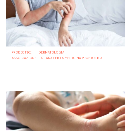
PROBIOTICI
DERMATOLOGIA
ASSOCIAZIONE ITALIANA PER LA MEDICINA PROBIOTICA
Asse intestino-pelle: effetti di un
probiotico multiceppo contro allergie e
problemi cutanei
19 Maggio 2026