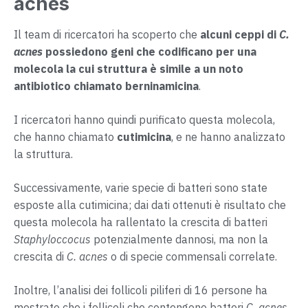
acnes
Il team di ricercatori ha scoperto che
alcuni ceppi di
C.
acnes
possiedono geni che codificano per una
molecola la cui struttura è simile a un noto
antibiotico chiamato berninamicina
.
I ricercatori hanno quindi purificato questa molecola,
che hanno chiamato
cutimicina
, e ne hanno analizzato
la struttura.
Successivamente, varie specie di batteri sono state
esposte alla cutimicina; dai dati ottenuti è risultato che
questa molecola ha rallentato la crescita di batteri
Staphyloccocus
potenzialmente dannosi, ma non la
crescita di
C. acnes
o di specie commensali correlate.
Inoltre, l’analisi dei follicoli piliferi di 16 persone ha
mostrato che i follicoli che contengono batteri
C. acnes