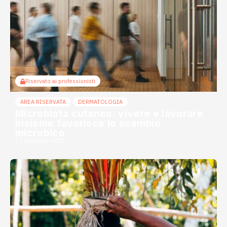
Riservato ai professionisti
AREA RISERVATA
DERMATOLOGIA
Microbiota cutaneo: vivere e lavorare
insieme favorisce lo scambio
microbico
15 Dicembre 2025