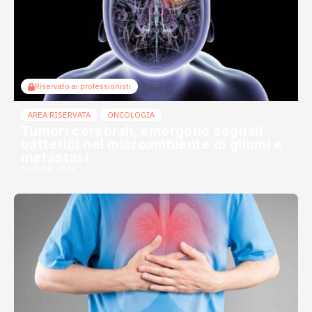
Riservato ai professionisti
AREA RISERVATA
ONCOLOGIA
Tumori cerebrali, emergono segnali
batterici nel microambiente di gliomi e
metastasi
14 Aprile 2026