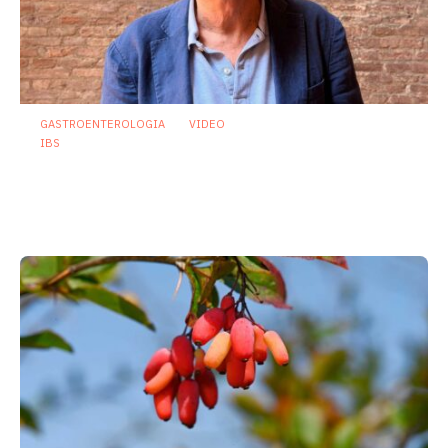
GASTROENTEROLOGIA
VIDEO
IBS
Asse intestino-cervello e sindrome
dell’intestino irritabile: oltre l’idea che
sia “tutto nella testa”
23 Luglio 2026