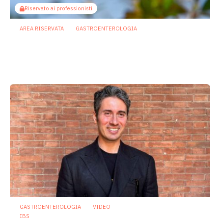
Riservato ai professionisti
AREA RISERVATA
GASTROENTEROLOGIA
Berberina e IBD: dal microbiota alla
barriera intestinale, un potenziale
alleato contro l’infiammazione
23 Luglio 2026
GASTROENTEROLOGIA
VIDEO
IBS