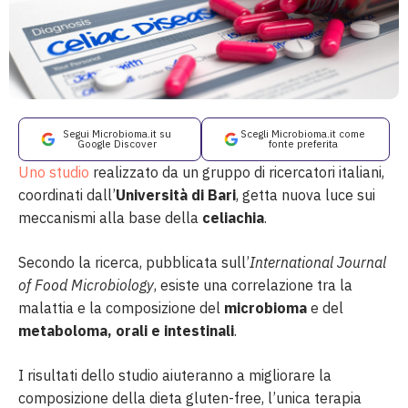
Segui Microbioma.it su
Scegli Microbioma.it come
Google Discover
fonte preferita
Uno studio
realizzato da un gruppo di ricercatori italiani,
coordinati dall’
Università di Bari
, getta nuova luce sui
meccanismi alla base della
celiachia
.
Secondo la ricerca, pubblicata sull’
International Journal
of Food Microbiology
, esiste una correlazione tra la
malattia e la composizione del
microbioma
e del
metaboloma,
orali e intestinali
.
I risultati dello studio aiuteranno a migliorare la
composizione della dieta gluten-free, l’unica terapia