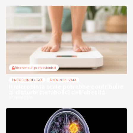
Riservato ai professionisti
ENDOCRINOLOGIA
AREA RISERVATA
Il microbiota orale potrebbe contribuire
ai disturbi metabolici dell’obesità
17 Aprile 2026