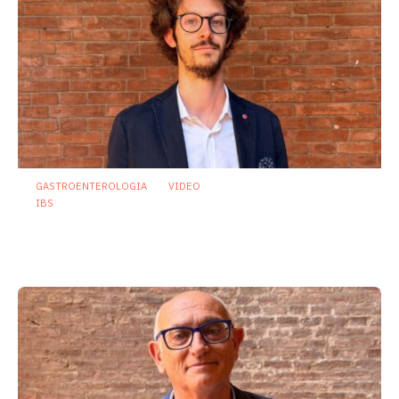
GASTROENTEROLOGIA
VIDEO
IBS
Dispepsia funzionale: il ruolo dell’olio di
menta piperita tra efficacia e sicurezza
23 Luglio 2026