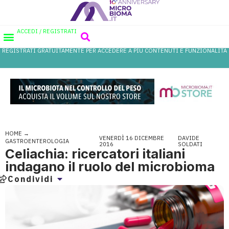
ACCEDI / REGISTRATI
REGISTRATI GRATUITAMENTE PER ACCEDERE A PIÙ CONTENUTI E FUNZIONALITÀ
AREA PROFESSIONISTI
DATABASE PROBIOTICI
CANALE FARMACIA
REFERENZE IN FARMACIA
HOME
→
VENERDÌ 16 DICEMBRE
DAVIDE
GASTROENTEROLOGIA
2016
SOLDATI
Celiachia: ricercatori italiani
indagano il ruolo del microbioma
Condividi