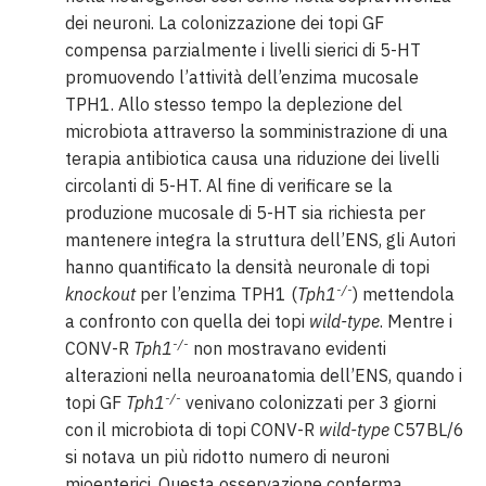
dei neuroni. La colonizzazione dei topi GF
compensa parzialmente i livelli sierici di 5-HT
promuovendo l’attività dell’enzima mucosale
TPH1. Allo stesso tempo la deplezione del
microbiota attraverso la somministrazione di una
terapia antibiotica causa una riduzione dei livelli
circolanti di 5-HT. Al fine di verificare se la
produzione mucosale di 5-HT sia richiesta per
mantenere integra la struttura dell’ENS, gli Autori
hanno quantificato la densità neuronale di topi
-/-
knockout
per l’enzima TPH1 (
Tph1
) mettendola
a confronto con quella dei topi
wild-type
. Mentre i
-/-
CONV-R
Tph1
non mostravano evidenti
alterazioni nella neuroanatomia dell’ENS, quando i
-/-
topi GF
Tph1
venivano colonizzati per 3 giorni
con il microbiota di topi CONV-R
wild-type
C57BL/6
si notava un più ridotto numero di neuroni
mioenterici. Questa osservazione conferma