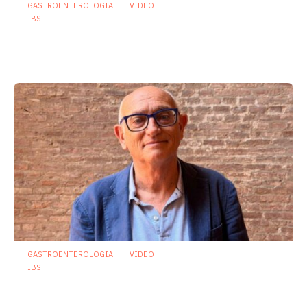
GASTROENTEROLOGIA
VIDEO
IBS
Dispepsia funzionale: il ruolo dell’olio di
menta piperita tra efficacia e sicurezza
23 Luglio 2026
GASTROENTEROLOGIA
VIDEO
IBS
Asse intestino-cervello e sindrome
dell’intestino irritabile: oltre l’idea che