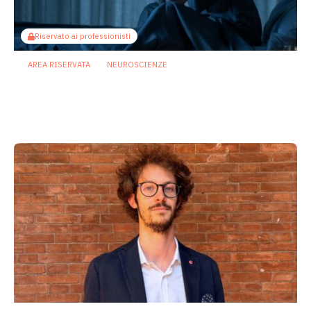
Riservato ai professionisti
AREA RISERVATA
NEUROSCIENZE
Dal microbiota al cervello: così i
bifidobatteri potrebbero contrastare la
depressione
24 Luglio 2026