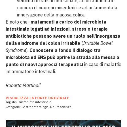
velocità di transito intestinale, ad un aumentato
numero di neuroni mioenterici e ad un’aumentata
innervazione della mucosa colica.
È noto che i
mutamenti a carico del microbiota
intestinale legati ad infezioni, stress o terapie
antibiotiche possono avere un ruolo nell’insorgenza
della sindrome del colon irritabile
(
Irritable Bowel
Syndrome
).
Conoscere a fondo il dialogo tra
microbiota ed ENS può aprire la strada alla messa a
punto di nuovi approcci terapeutici
in caso di malattie
infiammatorie intestinali.
Roberta Martinoli
VISUALIZZA LA FONTE ORIGINALE
Tag:
ibs
,
microbiota intestinale
Categorie:
Gastroenterologia
,
Neuroscienze