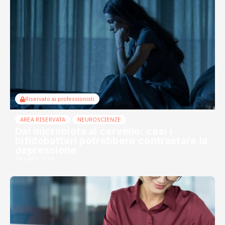
Riservato ai professionisti
AREA RISERVATA
NEUROSCIENZE
Dal microbiota al cervello: così i
bifidobatteri potrebbero contrastare la
depressione
24 Luglio 2026