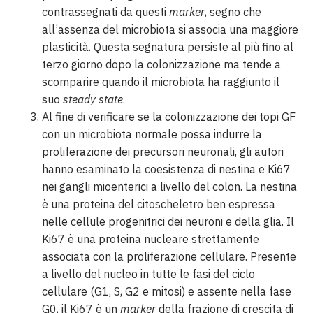
contrassegnati da questi
marker
, segno che
all’assenza del microbiota si associa una maggiore
plasticità. Questa segnatura persiste al più fino al
terzo giorno dopo la colonizzazione ma tende a
scomparire quando il microbiota ha raggiunto il
suo
steady state
.
Al fine di verificare se la colonizzazione dei topi GF
con un microbiota normale possa indurre la
proliferazione dei precursori neuronali, gli autori
hanno esaminato la coesistenza di nestina e Ki67
nei gangli mioenterici a livello del colon. La nestina
è una proteina del citoscheletro ben espressa
nelle cellule progenitrici dei neuroni e della glia. Il
Ki67 è una proteina nucleare strettamente
associata con la proliferazione cellulare. Presente
a livello del nucleo in tutte le fasi del ciclo
cellulare (G1, S, G2 e mitosi) e assente nella fase
G0, il Ki67 è un
marker
della frazione di crescita di