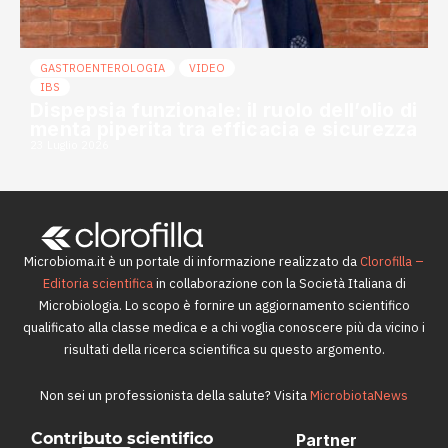
GASTROENTEROLOGIA
VIDEO
IBS
Dispepsia funzionale: il ruolo dell’olio di
menta piperita tra efficacia e sicurezza
23 Luglio 2026
Microbioma.it è un portale di informazione realizzato da
Clorofilla –
Editoria scientifica
in collaborazione con la Società Italiana di
Microbiologia. Lo scopo è fornire un aggiornamento scientifico
qualificato alla classe medica e a chi voglia conoscere più da vicino i
risultati della ricerca scientifica su questo argomento.
Non sei un professionista della salute? Visita
MicrobiotaNews
Contributo scientifico
Partner