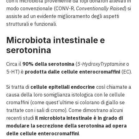
con il microbiota proveniente da topi donatori allevati in
modo convenzionale (CONV-R,
Conventionally Raised
) si
assiste ad un evidente miglioramento degli aspetti
strutturali e funzionali.
Microbiota intestinale e
serotonina
Circa il
90% della serotonina
(
5-HydroxyTryptamine
o
5-HT) è
prodotta dalle cellule enterocromaffini
(EC).
Si tratta di
cellule epiteliali endocrine
così chiamate a
causa della loro somiglianza istologica con le cellule
cromaffini (come quest’ultime si colorano di giallo se
trattate con i sali di cromo). Come dimostrano alcuni
recenti studi
il microbiota intestinale è in grado di
modulare la secrezione della serotonina ad opera
delle cellule enterocromaffini
.