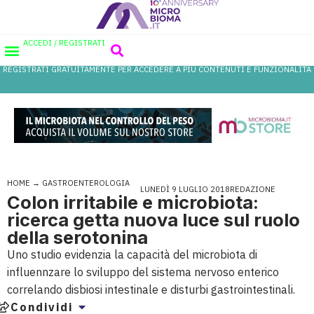
ACCEDI / REGISTRATI
REGISTRATI GRATUITAMENTE PER ACCEDERE A PIÙ CONTENUTI E FUNZIONALITÀ
AREA PROFESSIONISTI
DATABASE PROBIOTICI
CANALE FARMACIA
REFERENZE IN FARMACIA
HOME
→
GASTROENTEROLOGIA
LUNEDÌ 9 LUGLIO 2018
REDAZIONE
Colon irritabile e microbiota:
ricerca getta nuova luce sul ruolo
della serotonina
Uno studio evidenzia la capacità del microbiota di
influennzare lo sviluppo del sistema nervoso enterico
correlando disbiosi intestinale e disturbi gastrointestinali.
Condividi