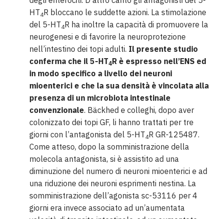
degli enterociti. D’altro canto gli antagonisti del 5-
HT
R bloccano le suddette azioni. La stimolazione
4
del 5-HT
R ha inoltre la capacità di promuovere la
4
neurogenesi e di favorire la neuroprotezione
nell’intestino dei topi adulti.
Il presente studio
conferma che il 5-HT
R è espresso nell’ENS ed
4
in modo specifico a livello dei neuroni
mioenterici e che la sua densità è vincolata alla
presenza di un microbiota intestinale
convenzionale
. Bäckhed e colleghi, dopo aver
colonizzato dei topi GF, li hanno trattati per tre
giorni con l’antagonista del 5-HT
R GR-125487.
4
Come atteso, dopo la somministrazione della
molecola antagonista, si è assistito ad una
diminuzione del numero di neuroni mioenterici e ad
una riduzione dei neuroni esprimenti nestina. La
somministrazione dell’agonista sc-53116 per 4
giorni era invece associato ad un’aumentata