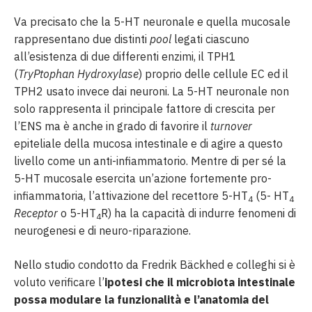
Va precisato che la 5-HT neuronale e quella mucosale
rappresentano due distinti
pool
legati ciascuno
all’esistenza di due differenti enzimi, il TPH1
(
TryPtophan Hydroxylase
) proprio delle cellule EC ed il
TPH2 usato invece dai neuroni. La 5-HT neuronale non
solo rappresenta il principale fattore di crescita per
l’ENS ma è anche in grado di favorire il
turnover
epiteliale della mucosa intestinale e di agire a questo
livello come un anti-infiammatorio. Mentre di per sé la
5-HT mucosale esercita un’azione fortemente pro-
infiammatoria, l’attivazione del recettore 5-HT
(5- HT
4
4
Receptor
o 5-HT
R) ha la capacità di indurre fenomeni di
4
neurogenesi e di neuro-riparazione.
Nello studio condotto da Fredrik Bäckhed e colleghi si è
voluto verificare l’
ipotesi che il microbiota intestinale
possa modulare la funzionalità e l’anatomia del