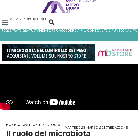
ACCEDI / REGISTRATI
REGISTRATI GRATUITAMENTE PER ACCEDERE A PIÙ CONTENUTI E FUNZIONALITÀ
AREA PROFESSIONISTI
DATABASE PROBIOTICI
CANALE FARMACIA
REFERENZE IN FARMACIA
HOME
→
GASTROENTEROLOGIA
MARTEDÌ 28 MARZO 2017
REDAZIONE
Il ruolo del microbiota