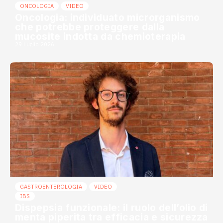
ONCOLOGIA
VIDEO
Oncologia: individuato microrganismo
che potrebbe proteggere dalla
mucosite indotta da chemioterapia
29 Luglio 2026
GASTROENTEROLOGIA
VIDEO
IBS
Dispepsia funzionale: il ruolo dell’olio di
menta piperita tra efficacia e sicurezza