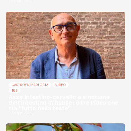
23 Luglio 2026
GASTROENTEROLOGIA
VIDEO
IBS
Asse intestino-cervello e sindrome
dell’intestino irritabile: oltre l’idea che
sia “tutto nella testa”
23 Luglio 2026