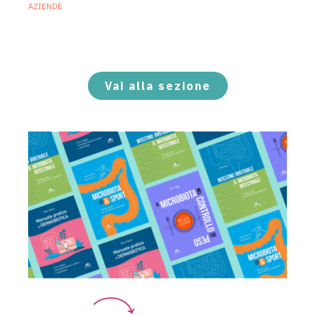
AZIENDE
Ibezapolstat, Acurx prepara il salto
nella CDI recidivante puntando sulla
preservazione del microbioma
21 Luglio 2026
Vai alla sezione