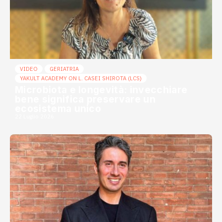
VIDEO
GERIATRIA
YAKULT ACADEMY ON L. CASEI SHIROTA (LCS)
Microbiota e longevità: invecchiare
bene significa preservare un
ecosistema unico
22 Luglio 2026